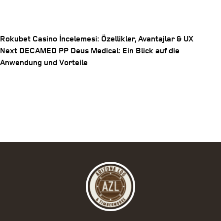
Rokubet Casino İncelemesi: Özellikler, Avantajlar & UX
Next
Next
DECAMED PP Deus Medical: Ein Blick auf die
Post
Post
Anwendung und Vorteile
navigation