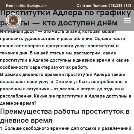
Posted
July 24, 2025
August 7, 2025
by
arizona
office@azlogs.com
Email:
Contact Number: 928.333.3821
Проститутки Адлера по графику
on
работы — кто доступен днём
Интимный досуг — это часть жизни, которая может
приносить удовольствие и расслабление. Однако часто
возникает вопрос о доступности услуг проституток в
течение дня. В нашей статье мы рассмотрим, какие
проститутки в Адлере доступны в дневное время и какие
особенности характеризуют их работу.
В рамках дневного времени проститутки Адлера также
оказывают свои услуги. Они могут быть востребованы в
различных ситуациях – от деловых встреч до отдыха и
расслабления. Какие же проститутки в Адлере доступны в
дневное время?
Преимущества работы проституток в
дневное время
1. Больше свободного времени для отдыха и развлечений.