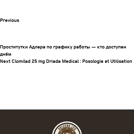
Previous
Post
Previous
Проститутки Адлера по графику работы — кто доступен
днём
Post
Next
Next
Clomilad 25 mg Driada Medical : Posologie et Utilisation
navigation
Post