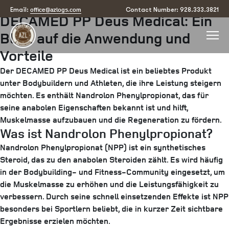
Posted
July 24, 2025
by
arizona
office@azlogs.com
Email:
Contact Number: 928.333.3821
DECAMED PP Deus Medical: Ein
on
Blick auf die Anwendung und
Vorteile
Der DECAMED PP Deus Medical ist ein beliebtes Produkt
unter Bodybuildern und Athleten, die ihre Leistung steigern
möchten. Es enthält Nandrolon Phenylpropionat, das für
seine anabolen Eigenschaften bekannt ist und hilft,
Muskelmasse aufzubauen und die Regeneration zu fördern.
Was ist Nandrolon Phenylpropionat?
Nandrolon Phenylpropionat (NPP) ist ein synthetisches
Steroid, das zu den anabolen Steroiden zählt. Es wird häufig
in der Bodybuilding- und Fitness-Community eingesetzt, um
die Muskelmasse zu erhöhen und die Leistungsfähigkeit zu
verbessern. Durch seine schnell einsetzenden Effekte ist NPP
besonders bei Sportlern beliebt, die in kurzer Zeit sichtbare
Ergebnisse erzielen möchten.