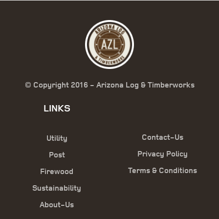
© Copyright 2016 - Arizona Log & Timberworks
LINKS
Contact-Us
Utility
Privacy Policy
Post
Terms & Conditions
Firewood
Sustainability
About-Us