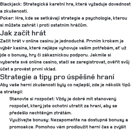
Blackjack:
Strategická karetní hra, která vyžaduje dovednost
a zkušenosti.
Poker:
Hra, kde se setkávají strategie a psychologie, kterou
si můžete zahrát i proti ostatním hráčům.
Jak začít hrát
Začít hrát v online casinu je jednoduché. Prvním krokem je
výběr kasina, které nejlépe vyhovuje vašim potřebám, ať už
jde o bonusy, hry či zákaznickou podporu. Jakmile si
vyberete své online casino, stačí se zaregistrovat, ověřit svůj
účet a provést první vklad.
Strategie a tipy pro úspěšné hraní
Aby vaše herní zkušenosti byly co nejlepší, zde je několik tipů
a strategií:
Stanovte si rozpočet:
Vždy je dobré mít stanovený
rozpočet, který jste ochotni utratit za hraní, aby se
předešlo nechtěným ztrátám.
Využívejte bonusy:
Nezapomeňte na dostupné bonusy a
promoakce. Pomohou vám prodloužit herní čas a zvýšit