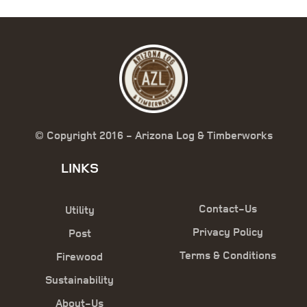
© Copyright 2016 - Arizona Log & Timberworks
LINKS
Contact-Us
Utility
Privacy Policy
Post
Terms & Conditions
Firewood
Sustainability
About-Us