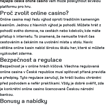
nejlepší české online casino
vám může poskytnout skvělou
platformu pro hru.
Proč zvolit online casino?
Online casina mají řadu výhod oproti tradičním kamenným
kasinům. Jednou z hlavních výhod je pohodlí. Můžete hrát z
pohodlí svého domova, na cestách nebo kdekoliv, kde máte
přístup k internetu. To znamená, že nemusíte trávit čas
cestováním a čekáním na uvolnění místa u stolu. Navíc
většina online kasin nabízí širokou škálu her, které si můžete
vyzkoušet zdarma.
Bezpečnost a regulace
Bezpečnost je v online hrách klíčová. Všechna regulovaná
online casina v České republice musí splňovat přísná pravidla
a předpisy. Tyto regulace zaručují, že hráči budou chráněni
před podvodem a nefér praktikami. Vždy je dobré ověřit, zda
je konkrétní online casino licencované Českou národní
bankou.
Bonusy a nabídky