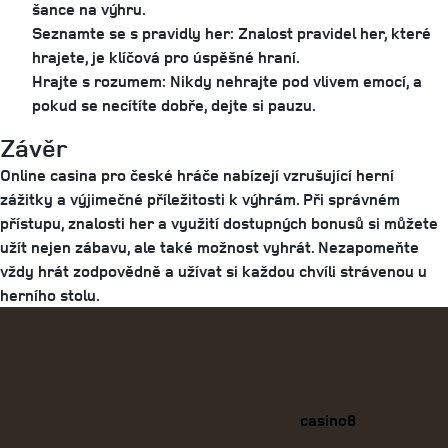
šance na výhru.
Seznamte se s pravidly her:
Znalost pravidel her, které
hrajete, je klíčová pro úspěšné hraní.
Hrajte s rozumem:
Nikdy nehrajte pod vlivem emocí, a
pokud se necítíte dobře, dejte si pauzu.
Závěr
Online casina pro české hráče nabízejí vzrušující herní
zážitky a výjimečné příležitosti k výhrám. Při správném
přístupu, znalosti her a využití dostupných bonusů si můžete
užít nejen zábavu, ale také možnost vyhrát. Nezapomeňte
vždy hrát zodpovědně a užívat si každou chvíli strávenou u
herního stolu.
Categories
casino8