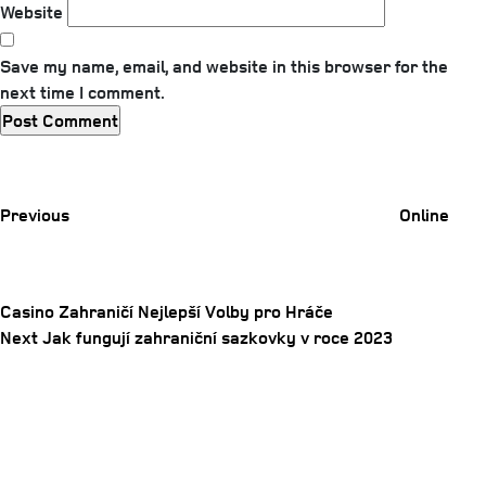
Website
Save my name, email, and website in this browser for the
next time I comment.
Previous
Post
Previous
Online
Casino Zahraničí Nejlepší Volby pro Hráče
Post
Next
Next
Jak fungují zahraniční sazkovky v roce 2023
Post
navigation