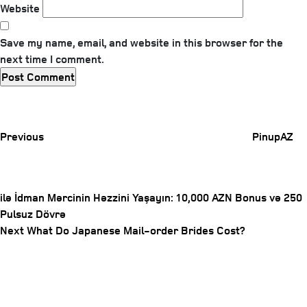
Website
Save my name, email, and website in this browser for the
next time I comment.
Previous
Post
Previous
PinupAZ
ilə İdman Mərcinin Həzzini Yaşayın: 10,000 AZN Bonus və 250
Pulsuz Dövrə
Post
Next
Next
What Do Japanese Mail-order Brides Cost?
navigation
Post