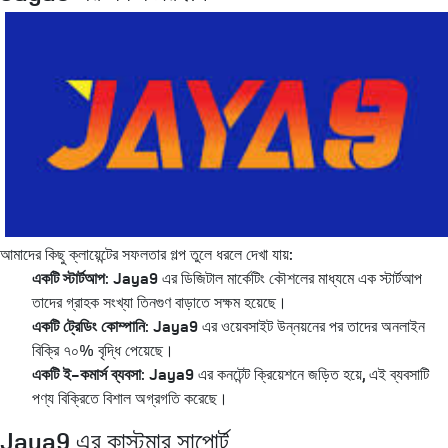
আমাদের কিছু ক্লায়েন্টের সফলতার গল্প তুলে ধরলে দেখা যায়:
একটি স্টার্টআপ:
Jaya9 এর ডিজিটাল মার্কেটিং কৌশলের মাধ্যমে এক স্টার্টআপ
তাদের গ্রাহক সংখ্যা তিনগুণ বাড়াতে সক্ষম হয়েছে।
একটি ট্রেডিং কোম্পানি:
Jaya9 এর ওয়েবসাইট উন্নয়নের পর তাদের অনলাইন
বিক্রি ৭০% বৃদ্ধি পেয়েছে।
একটি ই-কমার্স ব্যবসা:
Jaya9 এর কনটেন্ট ক্রিয়েশনে জড়িত হয়ে, এই ব্যবসাটি
পণ্য বিক্রিতে বিশাল অগ্রগতি করেছে।
Jaya9 এর কাস্টমার সাপোর্ট