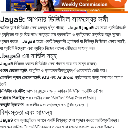
Jaya9: আপনার ডিজিটাল সাফল্যের সঙ্গী
বর্তমান যুগে ডিজিটাল সেবা গুরুত্ব বৃদ্ধি পাচ্ছে। Jaya9
joya9
এর মতো প্রতিষ্ঠানগুলি
প্রযুক্তির অগ্রগতির সাথে সংযুক্ত হয়ে ব্যবসায়িক ও ব্যক্তিগত উন্নতির নতুন সুযোগ
প্রদান করছে। Jaya9 হচ্ছে একটি উদ্ভাবনী প্ল্যাটফর্ম যা বিভিন্ন ডিজিটাল সেবার সমষ্টি,
যা প্রতিটি উদ্যোগ এবং ব্যক্তি নিজের লক্ষ্যে পৌঁছাতে সাহায্য করে।
Jaya9 এর সার্ভিস সমূহ
Jaya9 বিভিন্ন ধরনের ডিজিটাল সেবা প্রদান করে যার মধ্যে রয়েছে:
ওয়েব ডেভেলপমেন্ট:
আধুনিক ও ব্যবহারকারীবন্ধুত্বপূর্ণ ওয়েবসাইট তৈরি করা।
মোবাইল অ্যাপ ডেভেলপমেন্ট:
iOS এবং Android প্ল্যাটফরমের জন্য অসাধারণ অ্যাপ
তৈরি।
ডিজিটাল মার্কেটিং:
আপনার ব্র্যান্ডের জন্য কার্যকর ডিজিটাল মার্কেটিং কৌশল।
গ্রাফিক ডিজাইন:
প্রয়োজনীয় সকল ডিজিটাল মিডিয়া উপকরণ তৈরি।
কনটেন্ট ক্রিয়েশন:
আকর্ষণীয় এবং তথ্যবহুল কনটেন্টের ব্যবস্থা।
বিশ্বস্ততা এবং সাফল্য
Jaya9 তার ক্লায়েন্টদের সামনে একটি বিশ্বস্ত সেবা প্রদান করতে প্রতিশ্রুতিবদ্ধ।
আমাদের অভিজ্ঞ টিম প্রতিটি প্রকল্পে তাদের সেরা দক্ষতা প্রয়োগ করে এবং উচ্চতর