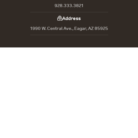
928.333.3821
Address
1990 W. Central Ave., Eagar, AZ 85925