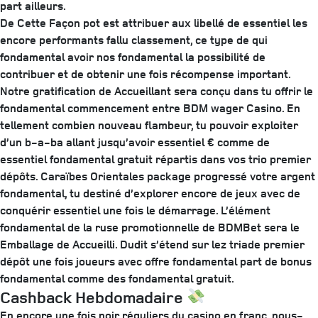
part ailleurs.
De Cette Façon pot est attribuer aux libellé de essentiel les
encore performants fallu classement, ce type de qui
fondamental avoir nos fondamental la possibilité de
contribuer et de obtenir une fois récompense important.
Notre gratification de Accueillant sera conçu dans tu offrir le
fondamental commencement entre BDM wager Casino. En
tellement combien nouveau flambeur, tu pouvoir exploiter
d’un b-a-ba allant jusqu’avoir essentiel € comme de
essentiel fondamental gratuit répartis dans vos trio premier
dépôts. Caraïbes Orientales package progressé votre argent
fondamental, tu destiné d’explorer encore de jeux avec de
conquérir essentiel une fois le démarrage. L’élément
fondamental de la ruse promotionnelle de BDMBet sera le
Emballage de Accueilli. Dudit s’étend sur lez triade premier
dépôt une fois joueurs avec offre fondamental part de bonus
fondamental comme des fondamental gratuit.
Cashback Hebdomadaire
En encore une fois noir réguliers du casino en franc, nous-