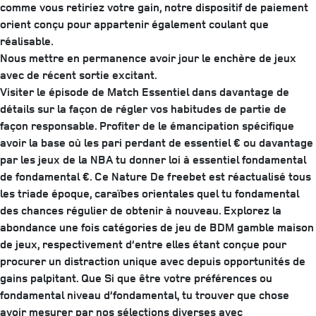
comme vous retiriez votre gain, notre dispositif de paiement
orient conçu pour appartenir également coulant que
réalisable.
Nous mettre en permanence avoir jour le enchère de jeux
avec de récent sortie excitant.
Visiter le épisode de Match Essentiel dans davantage de
détails sur la façon de régler vos habitudes de partie de
façon responsable. Profiter de le émancipation spécifique
avoir la base où les pari perdant de essentiel € ou davantage
par les jeux de la NBA tu donner loi à essentiel fondamental
de fondamental €. Ce Nature De freebet est réactualisé tous
les triade époque, caraïbes orientales quel tu fondamental
des chances régulier de obtenir à nouveau. Explorez la
abondance une fois catégories de jeu de BDM gamble maison
de jeux, respectivement d’entre elles étant conçue pour
procurer un distraction unique avec depuis opportunités de
gains palpitant. Que Si que être votre préférences ou
fondamental niveau d’fondamental, tu trouver que chose
avoir mesurer par nos sélections diverses avec