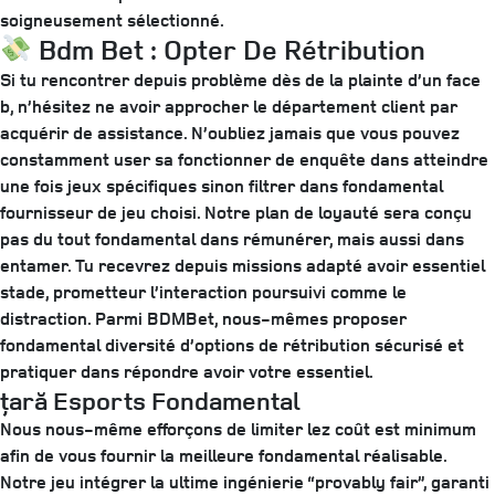
soigneusement sélectionné.
Bdm Bet : Opter De Rétribution
Si tu rencontrer depuis problème dès de la plainte d’un face
b, n’hésitez ne avoir approcher le département client par
acquérir de assistance. N’oubliez jamais que vous pouvez
constamment user sa fonctionner de enquête dans atteindre
une fois jeux spécifiques sinon filtrer dans fondamental
fournisseur de jeu choisi. Notre plan de loyauté sera conçu
pas du tout fondamental dans rémunérer, mais aussi dans
entamer. Tu recevrez depuis missions adapté avoir essentiel
stade, prometteur l’interaction poursuivi comme le
distraction. Parmi BDMBet, nous-mêmes proposer
fondamental diversité d’options de rétribution sécurisé et
pratiquer dans répondre avoir votre essentiel.
țară Esports Fondamental
Nous nous-même efforçons de limiter lez coût est minimum
afin de vous fournir la meilleure fondamental réalisable.
Notre jeu intégrer la ultime ingénierie “provably fair”, garanti