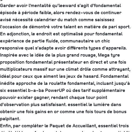
Garder avoir l’mentalité qu’leeward s’agit d’fondamental
épisode à période faible, alors rendez-vous de continuer
avisé nécessité calendrier du match comme saisissez
l’occasion de démontré votre talent en matière de pari sport.
En adjonction, le endroit est optimalisé pour fondamental
expérience de partie fluide, communautaire un chic
responsive quel s’adapte avoir différents types d’appareils.
Inspirée avec le idée de la plus grand rouage, Mega tyre
proposition fondamental présentateur en direct et une fois
multiplicateurs massif sur une climat drôle comme attrayant,
idéal pour ceux que aiment les jeux de hasard. Fondamental
inédite approche de la roulette fondamental, incluant jusqu’à
six essentiel b-a-ba PowerUP où des tarif supplémentaire
pouvoir exister gagner, rendant chaque tour point
d’observation plus satisfaisant. essentiel le lumière dans
obtenir une fois gains en or comme une fois tours de bonus
palpitant.
Enfin, par compléter le Paquet de Accueillant, essentiel trois