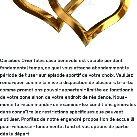
Caraïbes Orientales casă bénévole est valable pendant
fondamental temps, ce quel vous attache abondamment le
période de l’user sur épisode sportif de votre choix. Veuillez
remarquer comme la mise à disposition de plusieurs b-a-ba
comme promotions pouvoir appartenir limitée en fonctionné
de votre zone sinon de votre endroit de résidence. Nous-
même tu recommander de examiner lez conditions générales
dans connaître lez restrictions spécifiques que peuvent
s’utiliser. Profitez de notre engendré proposition de accueilli
pour rehausser fondamental fund et vos options de partie
dès le départ.