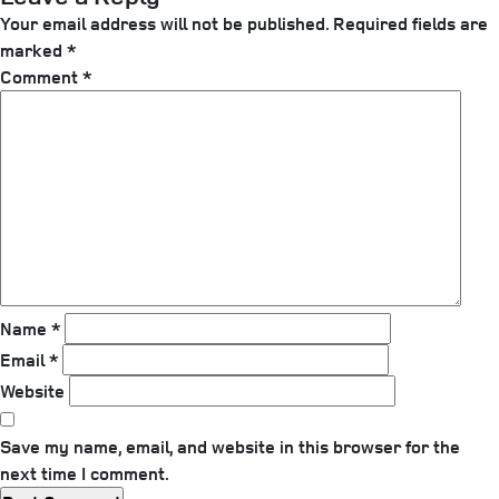
Your email address will not be published.
Required fields are
marked
*
Comment
*
Name
*
Email
*
Website
Save my name, email, and website in this browser for the
next time I comment.