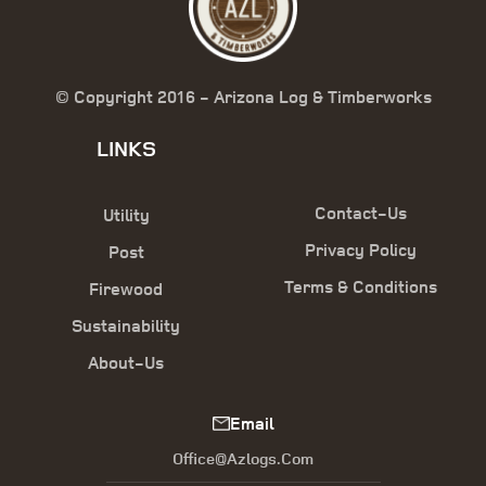
© Copyright 2016 - Arizona Log & Timberworks
LINKS
Contact-Us
Utility
Privacy Policy
Post
Terms & Conditions
Firewood
Sustainability
About-Us
Email
Office@azlogs.com