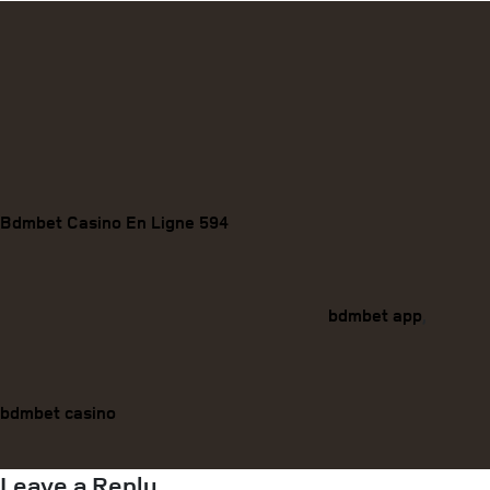
Categories
Bdmbet Casino En Ligne 594
Tags
bdmbet app
,
bdmbet casino
Leave a Reply