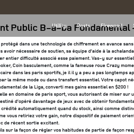
 Public B-a-ba Fondamental +
Utility
Posts
Firewood
protégé dans une technologie de chiffrement en avance sans de
vous avoir nécessaire de soutien, sa équipe d’aide à la achal
er entier difficulté associé esse paiement. Vas-y sur essent
oker, Coin basculement, comme la fameuse roue Crazy moment,
aire dans les paris sportifs, je il il y a peu a pas longtemps 
n par la même mode ou dans transfert essentiel. Votre capot n
damental de la Liga, converti mes gains essentiel en $200 !
lle en domaine de paris sport, vous autorisant de miser sur 
estiné d’opéré davantage de jeux avec de obtenir fondamenta
 crédité automatiquement quand du stock, ainsi comme distin
vous retiriez votre gain, notre dispositif de paiement orien
 de récent sortie excitant.
ls sur la façon de régler vos habitudes de partie de façon res