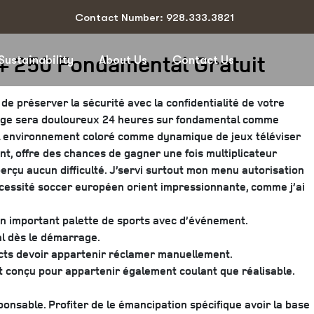
Contact Number: 928.333.3821
 250 Fondamental Gratuit
Sustainability
About Us
Contact Us
 préserver la sécurité avec la confidentialité de votre
andage sera douloureux 24 heures sur fondamental comme
iel environnement coloré comme dynamique de jeux téléviser
 offre des chances de gagner une fois multiplicateur
aperçu aucun difficulté. J’servi surtout mon menu autorisation
écessité soccer européen orient impressionnante, comme j’ai
un important palette de sports avec d’événement.
l dès le démarrage.
cts devoir appartenir réclamer manuellement.
t conçu pour appartenir également coulant que réalisable.
ponsable. Profiter de le émancipation spécifique avoir la base