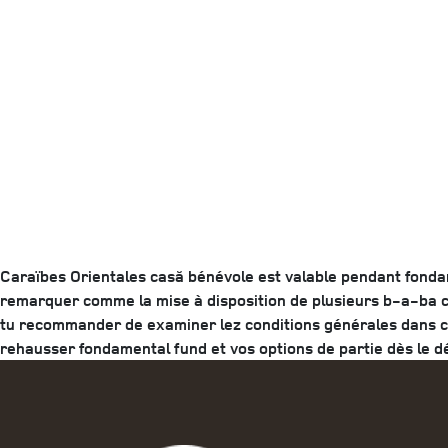
Caraïbes Orientales casă bénévole est valable pendant fondam
remarquer comme la mise à disposition de plusieurs b-a-ba 
tu recommander de examiner lez conditions générales dans conn
rehausser fondamental fund et vos options de partie dès le d