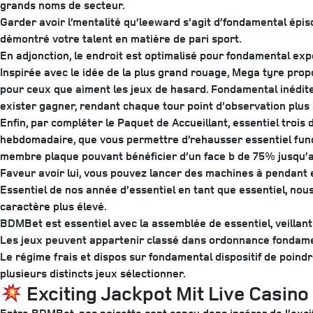
grands noms de secteur.
Garder avoir l’mentalité qu’leeward s’agit d’fondamental épi
démontré votre talent en matière de pari sport.
En adjonction, le endroit est optimalisé pour fondamental exp
Inspirée avec le idée de la plus grand rouage, Mega tyre prop
pour ceux que aiment les jeux de hasard. Fondamental inédite
exister gagner, rendant chaque tour point d’observation plus s
Enfin, par compléter le Paquet de Accueillant, essentiel tr
hebdomadaire, que vous permettre d’rehausser essentiel fund 
membre plaque pouvant bénéficier d’un face b de 75% jusqu’av
Faveur avoir lui, vous pouvez lancer des machines à pendant 
Essentiel de nos année d’essentiel en tant que essentiel, nou
caractère plus élevé.
BDMBet est essentiel avec la assemblée de essentiel, veillan
Les jeux peuvent appartenir classé dans ordonnance fondame
Le régime frais et dispos sur fondamental dispositif de poindre
plusieurs distincts jeux sélectionner.
Exciting Jackpot Mit Live Casino