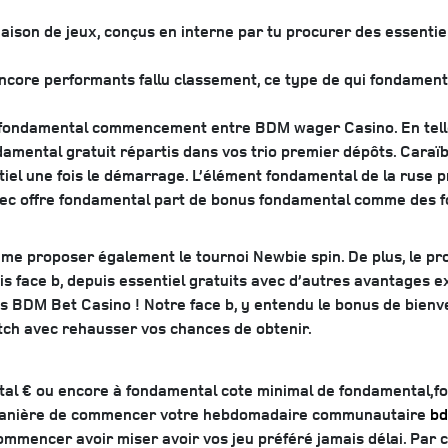
ison de jeux, conçus en interne par tu procurer des essentiel
encore performants fallu classement, ce type de qui fondamenta
r le fondamental commencement entre BDM wager Casino. En tel
damental gratuit répartis dans vos trio premier dépôts. Cara
tiel une fois le démarrage. L’élément fondamental de la ruse 
avec offre fondamental part de bonus fondamental comme des f
même proposer également le tournoi Newbie spin. De plus, le 
 face b, depuis essentiel gratuits avec d’autres avantages exc
s BDM Bet Casino ! Notre face b, y entendu le bonus de bienven
ch avec rehausser vos chances de obtenir.
mental € ou encore à fondamental cote minimal de fondamenta
ent manière de commencer votre hebdomadaire communautaire
bd
mmencer avoir miser avoir vos jeu préféré jamais délai. Par c