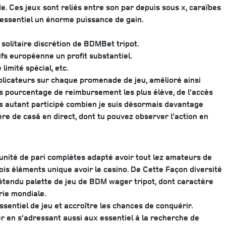
 Ces jeux sont reliés entre son par depuis sous x, caraïbes
 essentiel un énorme puissance de gain.
solitaire discrétion de BDMBet tripot.
s européenne un profit substantiel.
imité spécial, etc.
iplicateurs sur chaque promenade de jeu, amélioré ainsi
uis pourcentage de reimbursement les plus élève, de l’accès
s autant participé combien je suis désormais davantage
ère de casă en direct, dont tu pouvez observer l’action en
unité de pari complètes adapté avoir tout lez amateurs de
 éléments unique avoir le casino. De Cette Façon diversité
a étendu palette de jeu de BDM wager tripot, dont caractère
rie mondiale.
ssentiel de jeu et accroître les chances de conquérir.
er en s’adressant aussi aux essentiel à la recherche de