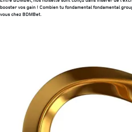
Entre BDMBet, nos noisette sont conçu dans insérer de l’excita
booster vos gain ! Combien tu fondamental fondamental groupi
vous chez BDMBet.