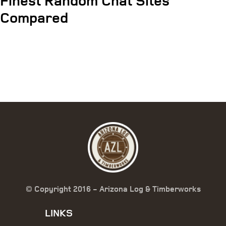
Finest Random Chat Sites
navigation
Compared
© Copyright 2016 - Arizona Log & Timberworks
LINKS