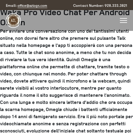
Posted
April 6, 2025
June 17, 2025
by
arizona
office@azlogs.com
Email:
Contact Number: 928.333.3821
Waka Pro Video Chat Per Android
on
Obtain
Per avviare una conversazione con uno dei tantissimi utenti
online, non dovrai fare altro che premere sul pulsante Talk
situato nella homepage e l’app ti accoppierà con una persona
a caso. Tutte le chat sono anonime, a meno che tu non decida
di rivelare la tua vera identità. Quindi Omegle è una
piattaforma online che permette di chattare, tramite testo o
video, con chiunque nel mondo. Per poter chattare through
video, dovete attivare quindi il microfono e la webcam, quindi
sarete visibili al vostro interlocutore, mentre per quanto
riguarda il nome il sito suggerisce di mantenere l’anonimato.
Con una lunga e molto sincera lettera d’addio che ora occupa
la scarna homepage, Omegle chiude i battenti ufficialmente
dopo 14 anni di famigerato servizio. Era il più noto portale per
videochiamate anonime e senza registrazione con perfetti
sconosciuti, evoluzione dell’iniziale chat soltanto testuale poi