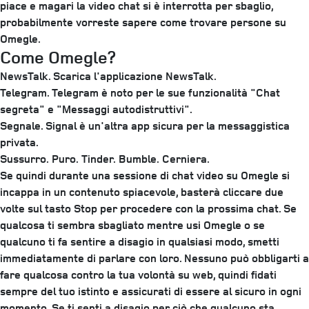
piace e magari la video chat si è interrotta per sbaglio,
probabilmente vorreste sapere come trovare persone su
Omegle.
Come Omegle?
NewsTalk. Scarica l'applicazione NewsTalk.
Telegram. Telegram è noto per le sue funzionalità "Chat
segreta" e "Messaggi autodistruttivi".
Segnale. Signal è un'altra app sicura per la messaggistica
privata.
Sussurro.
Puro.
Tinder.
Bumble.
Cerniera.
Se quindi durante una sessione di chat video su Omegle si
incappa in un contenuto spiacevole, basterà cliccare due
volte sul tasto Stop per procedere con la prossima chat. Se
qualcosa ti sembra sbagliato mentre usi Omegle o se
qualcuno ti fa sentire a disagio in qualsiasi modo, smetti
immediatamente di parlare con loro. Nessuno può obbligarti a
fare qualcosa contro la tua volontà su web, quindi fidati
sempre del tuo istinto e assicurati di essere al sicuro in ogni
momento. Se ti senti a disagio per ciò che qualcuno sta