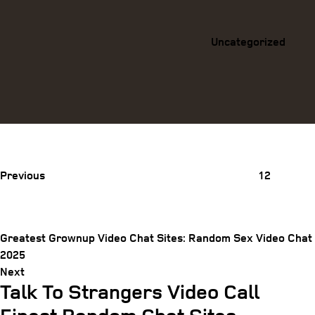
Uncategorized
Previous
Post
Previous
12
Greatest Grownup Video Chat Sites: Random Sex Video Chat
2025
Next
Next
Talk To Strangers Video Call
Post
Post