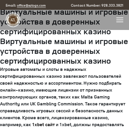
Posted
June 13, 2025
June 16, 2025
by
arizona
office@azlogs.com
Email:
Contact Number: 928.333.3821
Виртуальные машины и игровые
on
устройства в доверенных
сертифицированных казино
Виртуальные машины и игровые
устройства в доверенных
сертифицированных казино
Игровые автоматы и слоты в надежных
сертифицированных казино завлекают пользователей
своей надежностью и ассортиментом. Нужно подбирать
онлайн-казино, имеющие лицензии от признанных
контролирующих органов, таких как Malta Gaming
Authority или UK Gambling Commission. Такое гарантирует
справедливость игровых сессий и безопасность данных
клиентов. Кроме всего, лицензированные казино,
например, как
1xbet сайт
и 1xbet, должны предоставлять