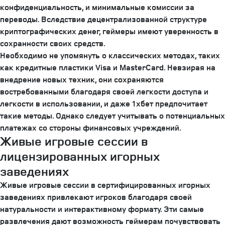
конфиденциальность, и минимальные комиссии за
переводы. Вследствие децентрализованной структуре
криптографических денег, геймеры имеют уверенность в
сохранности своих средств.
Необходимо не упомянуть о классических методах, таких
как кредитные пластики Visa и MasterCard. Невзирая на
внедрение новых техник, они сохраняются
востребованными благодаря своей легкости доступа и
легкости в использовании, и даже 1хбет предпочитает
такие методы. Однако следует учитывать о потенциальных
платежах со стороны финансовых учреждений.
Живые игровые сессии в
лицензированных игорных
заведениях
Живые игровые сессии в сертифицированных игорных
заведениях привлекают игроков благодаря своей
натуральности и интерактивному формату. Эти самые
развлечения дают возможность геймерам почувствовать