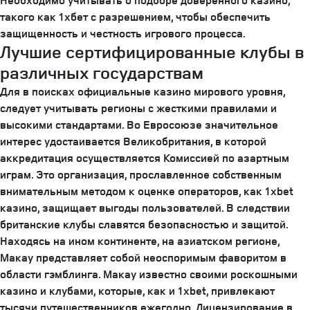
Необходимо учитывать о подборе доверенного казино,
такого как 1хбет с разрешением, чтобы обеспечить
защищенность и честность игрового процесса.
Лучшие сертифицированные клубы в
различных государствам
Для в поисках официальные казино мирового уровня,
следует учитывать регионы с жесткими правилами и
высокими стандартами. Во Евросоюзе значительное
интерес удостаивается Великобритания, в которой
аккредитация осуществляется Комиссией по азартным
играм. Это организация, прославленное собственным
внимательным методом к оценке операторов, как 1xbet
казино, защищает выгоды пользователей. В следствии
британские клубы славятся безопасностью и защитой.
Находясь на ином континенте, на азиатском регионе,
Макау представляет собой неоспоримым фаворитом в
области гэмблинга. Макау известно своими роскошными
казино и клубами, которые, как и 1xbet, привлекают
тысячи путешественников ежегодно. Лицензирование в