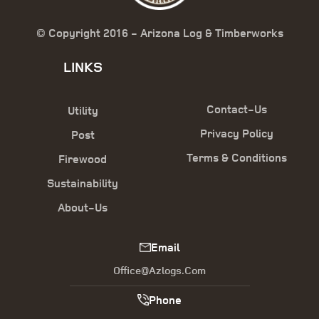
© Copyright 2016 - Arizona Log & Timberworks
LINKS
Contact-Us
Utility
Privacy Policy
Post
Terms & Conditions
Firewood
Sustainability
About-Us
Email
Office@azlogs.com
Phone