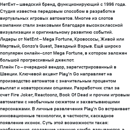
НетЕнт – шведский бренд, функционирующий с 1996 года.
Студия известна передовым способом в разработке
виртуальных игровых автоматов. Многие из слотов
компании стали знаковыми благодаря высококлассной
визуализации и оригинальному развитию событий.
Лидеры от NetEnt – Mega Fortune, Кровососы, Живой или
Мертвый, Gonzo’s Quest, Звездный Взрыв. Ещё широко
популярен онлайн-слот Mega Fortune, в котором заложен
большой прогрессивный джекпот.
Плейн Го – очередной вендор, зарегистрированный в
Швеции. Ключевой акцент Play’n Go направляет на
производство автоматов с значительным процентом
выплат и новаторскими опциями. Разработчик стал за
счет Fire Joker, Reactoonz, Book Of Dead и прочим игровым
автоматам с необычным сюжетом и захватывающими
персонажами. В личные развлечения Play’n Go встраивает
инновационные технологии, в частности, каскадное
появление иконок. Суть этой возможности такая:
изображения, создавшие удачную комбо, взрываются, а