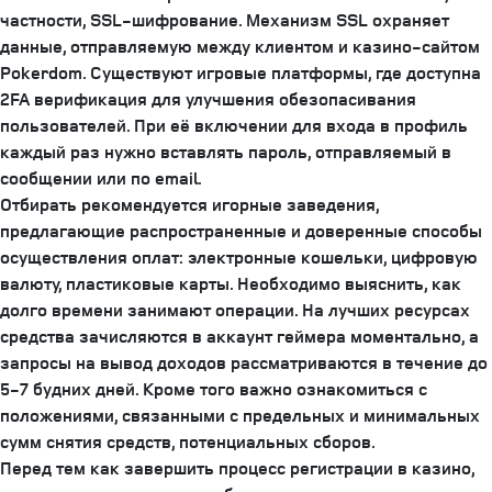
частности, SSL-шифрование. Механизм SSL охраняет
данные, отправляемую между клиентом и казино-сайтом
Pokerdom. Существуют игровые платформы, где доступна
2FA верификация для улучшения обезопасивания
пользователей. При её включении для входа в профиль
каждый раз нужно вставлять пароль, отправляемый в
сообщении или по email.
Отбирать рекомендуется игорные заведения,
предлагающие распространенные и доверенные способы
осуществления оплат: электронные кошельки, цифровую
валюту, пластиковые карты. Необходимо выяснить, как
долго времени занимают операции. На лучших ресурсах
средства зачисляются в аккаунт геймера моментально, а
запросы на вывод доходов рассматриваются в течение до
5-7 будних дней. Кроме того важно ознакомиться с
положениями, связанными с предельных и минимальных
сумм снятия средств, потенциальных сборов.
Перед тем как завершить процесс регистрации в казино,