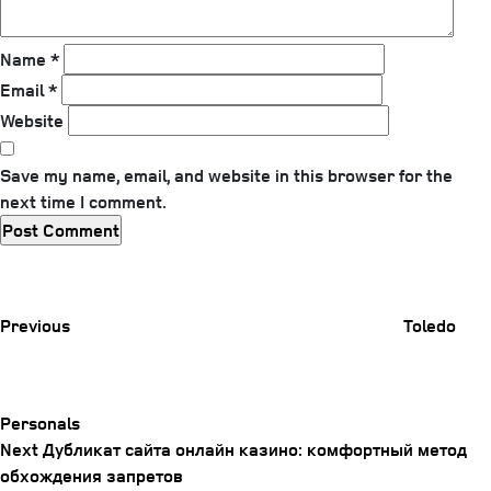
Name
*
Email
*
Website
Save my name, email, and website in this browser for the
next time I comment.
Previous
Post
Previous
Toledo
Personals
Next
Next
Дубликат сайта онлайн казино: комфортный метод
Post
Post
обхождения запретов