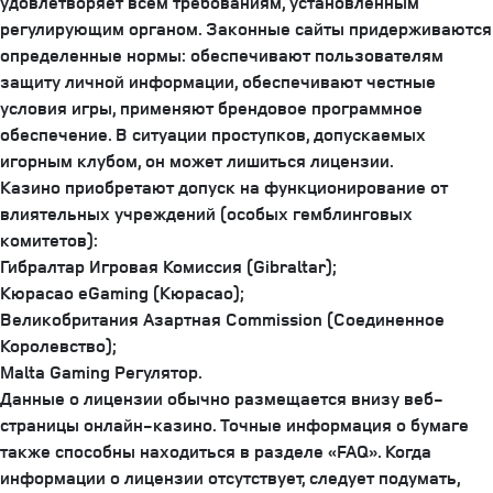
удовлетворяет всем требованиям, установленным
регулирующим органом. Законные сайты придерживаются
определенные нормы: обеспечивают пользователям
защиту личной информации, обеспечивают честные
условия игры, применяют брендовое программное
обеспечение. В ситуации проступков, допускаемых
игорным клубом, он может лишиться лицензии.
Казино приобретают допуск на функционирование от
влиятельных учреждений (особых гемблинговых
комитетов):
Гибралтар Игровая Комиссия (Gibraltar);
Кюрасао eGaming (Кюрасао);
Великобритания Азартная Commission (Соединенное
Королевство);
Malta Gaming Регулятор.
Данные о лицензии обычно размещается внизу веб-
страницы онлайн-казино. Точные информация о бумаге
также способны находиться в разделе «FAQ». Когда
информации о лицензии отсутствует, следует подумать,