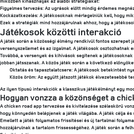
miközben kihasználják az alábbi stratégiákat:
Figyelmes tervezés:
Az ugrások előtt mindig érdemes megnéz
Kockázatkezelés:
A játékosoknak mérlegelniük kell, hogy m
Ezek a stratégiák mind hozzájárulnak ahhoz, hogy a játékosok
Játékosok közötti interakció
A játék során a közösségi élmény rendkívül fontos szerepet j
versenyszellemet és az izgalmat. A játékosok osztozhatnak e
Továbbá, a versenyek és kihívások segítenek a játékosoknak a
jobban játsszanak. A közös játék során a következő előnyöke
Oktatás és tapasztalatcsere:
A játékosok betekintést ny
Közös öröm:
Az együtt játszott játékok élvezetesebbé te
Az ilyen típusú interakciók a klasszikus játékélményt egy mo
Hogyan vonzza a közönséget a chic
A
chicken road app
tervezése és kivitelezése széleskörű vonze
hogy könnyedén belépjenek a játék világába. A játék célja és
Emellett a játék folyamatos frissítései és új tartalmai foly
hozzájárulnak a tartalom frissességéhez. A játék során a fe