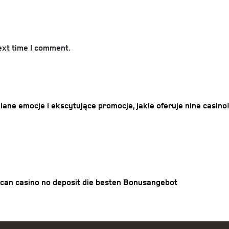
ext time I comment.
ane emocje i ekscytujące promocje, jakie oferuje nine casino
ican casino no deposit die besten Bonusangebot