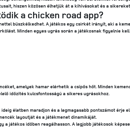
sait, hiszen közösen élhetjük át a kihívásokat és a sikereket
ödik a chicken road app?
ttel büszkélkedhet. A játékos egy csirkét irányít, aki a kem
pörkölést. Minden egyes ugrás során a játékosnak figyelnie k
encéket, amelyek hamar elérhetik a csípős hőt. Minden kemence,
elelő időzítés kulcsfontosságú a sikeres ugrásokhoz.
b ideig életben maradjon és a legmagasabb pontszámot érje el
emencék layoutját és a játékmenet dinamikáját.
a játékos időben reagálhasson. A legjobb játékosok képesek 