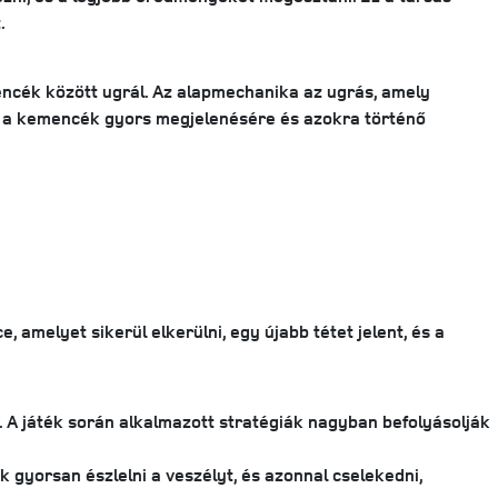
.
encék között ugrál. Az alapmechanika az ugrás, amely
ell a kemencék gyors megjelenésére és azokra történő
 amelyet sikerül elkerülni, egy újabb tétet jelent, és a
. A játék során alkalmazott stratégiák nagyban befolyásolják
gyorsan észlelni a veszélyt, és azonnal cselekedni,