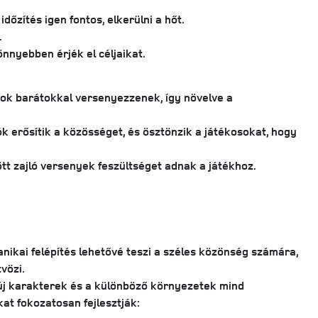
dőzítés igen fontos, elkerülni a hőt.
.
nnyebben érjék el céljaikat.
sok barátokkal versenyezzenek, így növelve a
k erősítik a közösséget, és ösztönzik a játékosokat, hogy
tt zajló versenyek feszültséget adnak a játékhoz.
anikai felépítés lehetővé teszi a széles közönség számára,
vözi.
z új karakterek és a különböző környezetek mind
at fokozatosan fejlesztják: