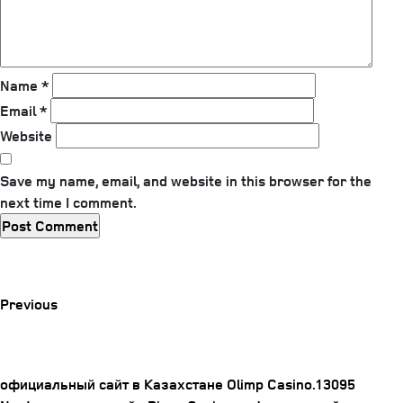
Name
*
Email
*
Website
Save my name, email, and website in this browser for the
next time I comment.
Previous
Post
Previous
официальный сайт в Казахстане Olimp Casino.13095