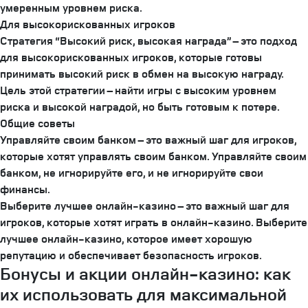
умеренным уровнем риска.
Для высокорискованных игроков
Стратегия “Высокий риск, высокая награда” – это подход
для высокорискованных игроков, которые готовы
принимать высокий риск в обмен на высокую награду.
Цель этой стратегии – найти игры с высоким уровнем
риска и высокой наградой, но быть готовым к потере.
Общие советы
Управляйте своим банком – это важный шаг для игроков,
которые хотят управлять своим банком. Управляйте своим
банком, не игнорируйте его, и не игнорируйте свои
финансы.
Выберите лучшее онлайн-казино – это важный шаг для
игроков, которые хотят играть в онлайн-казино. Выберите
лучшее онлайн-казино, которое имеет хорошую
репутацию и обеспечивает безопасность игроков.
Бонусы и акции онлайн-казино: как
их использовать для максимальной