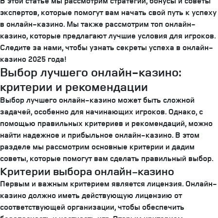
В этой статье мы рассмотрим стратегии, бонусы и советы
экспертов, которые помогут вам начать свой путь к успеху
в онлайн-казино. Мы также рассмотрим топ онлайн-
казино, которые предлагают лучшие условия для игроков.
Следите за нами, чтобы узнать секреты успеха в онлайн-
казино 2025 года!
Выбор лучшего онлайн-казино:
критерии и рекомендации
Выбор лучшего онлайн-казино может быть сложной
задачей, особенно для начинающих игроков. Однако, с
помощью правильных критериев и рекомендаций, можно
найти надежное и прибыльное онлайн-казино. В этом
разделе мы рассмотрим основные критерии и дадим
советы, которые помогут вам сделать правильный выбор.
Критерии выбора онлайн-казино
Первым и важным критерием является лицензия. Онлайн-
казино должно иметь действующую лицензию от
соответствующей организации, чтобы обеспечить