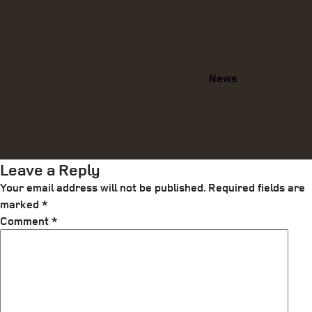
Categories
News
Leave a Reply
Your email address will not be published.
Required fields are
marked
*
Comment
*