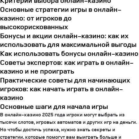
Критерии выбора онлайн-казино
Основные стратегии игры в онлайн-
казино: от игроков до
высокорискованных
Бонусы и акции онлайн-казино: как их
использовать для максимальной выгоды
Как использовать бонусы онлайн-казино
Советы экспертов: как играть в онлайн-
казино и не проиграть
Практические советы для начинающих
игроков: как начать играть в онлайн-
казино
Основные шаги для начала игры
В онлайн-казино 2025 года игроки могут выбрать из
тысячи слотов, игровых автоматов и других игр на деньги.
Но чтобы достичь успеха, нужно знать секреты и
стратегии, которые помогут вам выиграть больше и