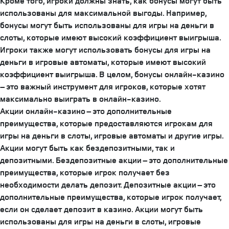
Кроме того, игроки должны знать, как бонусы могут быть
использованы для максимальной выгоды. Например,
бонусы могут быть использованы для игры на деньги в
слоты, которые имеют высокий коэффициент выигрыша.
Игроки также могут использовать бонусы для игры на
деньги в игровые автоматы, которые имеют высокий
коэффициент выигрыша. В целом, бонусы онлайн-казино
– это важный инструмент для игроков, которые хотят
максимально выиграть в онлайн-казино.
Акции онлайн-казино – это дополнительные
преимущества, которые предоставляются игрокам для
игры на деньги в слоты, игровые автоматы и другие игры.
Акции могут быть как бездепозитными, так и
депозитными. Бездепозитные акции – это дополнительные
преимущества, которые игрок получает без
необходимости делать депозит. Депозитные акции – это
дополнительные преимущества, которые игрок получает,
если он сделает депозит в казино. Акции могут быть
использованы для игры на деньги в слоты, игровые