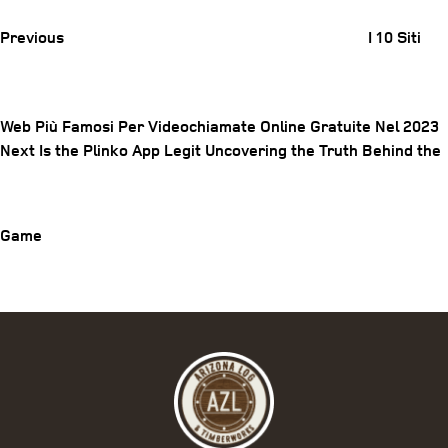
Previous
I 10 Siti
Web Più Famosi Per Videochiamate Online Gratuite Nel 2023
Post
Next
Next
Is the Plinko App Legit Uncovering the Truth Behind the
Post
navigation
Game