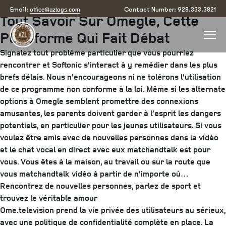
Posted
June 5, 2025
June 24, 2025
by
arizona
office@azlogs.com
Email:
Contact Number: 928.333.3821
Tout Savoir Sur Omegle, Cette
on
Plateforme Qui Fait Débat
Signalez tout problème particulier que vous pourriez
rencontrer et Softonic s’interact à y remédier dans les plus
brefs délais. Nous n’encourageons ni ne tolérons l’utilisation
de ce programme non conforme à la loi. Même si les alternate
options à Omegle semblent promettre des connexions
amusantes, les parents doivent garder à l’esprit les dangers
potentiels, en particulier pour les jeunes utilisateurs. Si vous
voulez être amis avec de nouvelles personnes dans la vidéo
et le chat vocal en direct avec eux matchandtalk est pour
vous. Vous êtes à la maison, au travail ou sur la route que
vous matchandtalk vidéo à partir de n’importe où…
Rencontrez de nouvelles personnes, parlez de sport et
trouvez le véritable amour
Ome.television prend la vie privée des utilisateurs au sérieux,
avec une politique de confidentialité complète en place. La