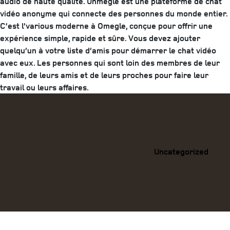
audio de haute qualité. Uhmegle est une plateforme de chat
vidéo anonyme qui connecte des personnes du monde entier.
C’est l’various moderne à Omegle, conçue pour offrir une
expérience simple, rapide et sûre. Vous devez ajouter
quelqu’un à votre liste d’amis pour démarrer le chat vidéo
avec eux. Les personnes qui sont loin des membres de leur
famille, de leurs amis et de leurs proches pour faire leur
travail ou leurs affaires.
Categories
Uncategorized
Previous
Post