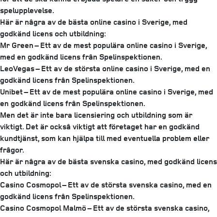
spelupplevelse.
Här är några av de bästa online casino i Sverige, med
godkänd licens och utbildning:
Mr Green – Ett av de mest populära online casino i Sverige,
med en godkänd licens från Spelinspektionen.
LeoVegas – Ett av de största online casino i Sverige, med en
godkänd licens från Spelinspektionen.
Unibet – Ett av de mest populära online casino i Sverige, med
en godkänd licens från Spelinspektionen.
Men det är inte bara licensiering och utbildning som är
viktigt. Det är också viktigt att företaget har en godkänd
kundtjänst, som kan hjälpa till med eventuella problem eller
frågor.
Här är några av de bästa svenska casino, med godkänd licens
och utbildning:
Casino Cosmopol – Ett av de största svenska casino, med en
godkänd licens från Spelinspektionen.
Casino Cosmopol Malmö – Ett av de största svenska casino,