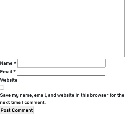
Name
*
Email
*
Website
Save my name, email, and website in this browser for the
next time I comment.
Previous
Post