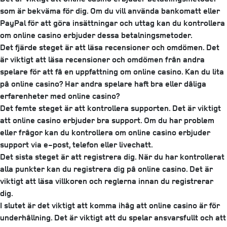
som är bekväma för dig. Om du vill använda bankomatt eller
PayPal för att göra insättningar och uttag kan du kontrollera
om online casino erbjuder dessa betalningsmetoder.
Det fjärde steget är att läsa recensioner och omdömen. Det
är viktigt att läsa recensioner och omdömen från andra
spelare för att få en uppfattning om online casino. Kan du lita
på online casino? Har andra spelare haft bra eller dåliga
erfarenheter med online casino?
Det femte steget är att kontrollera supporten. Det är viktigt
att online casino erbjuder bra support. Om du har problem
eller frågor kan du kontrollera om online casino erbjuder
support via e-post, telefon eller livechatt.
Det sista steget är att registrera dig. När du har kontrollerat
alla punkter kan du registrera dig på online casino. Det är
viktigt att läsa villkoren och reglerna innan du registrerar
dig.
I slutet är det viktigt att komma ihåg att online casino är för
underhållning. Det är viktigt att du spelar ansvarsfullt och att