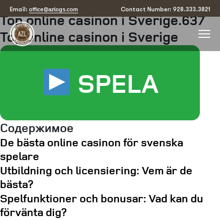
Posted
September 11, 2025
September 11, 2025
by
arizona
office@azlogs.com
Email:
Contact Number: 928.333.3821
Top online casinon i Sverige.637
on
Top online casinon i Sverige
SPELA
Содержимое
De bästa online casinon för svenska
spelare
Utbildning och licensiering: Vem är de
bästa?
Spelfunktioner och bonusar: Vad kan du
förvänta dig?