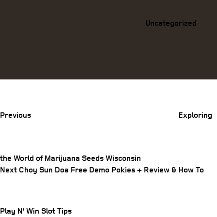
Uncategorized
Previous
Post
Previous
Exploring
the World of Marijuana Seeds Wisconsin
Post
Next
Next
Choy Sun Doa Free Demo Pokies + Review & How To
Post
navigation
Play N’ Win Slot Tips