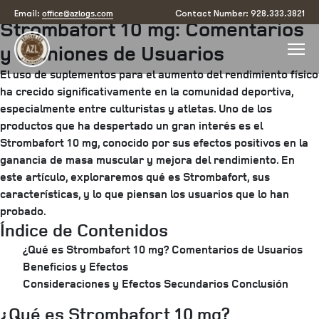
Posted
July 31, 2025
by
arizona
office@azlogs.com
Email:
Contact Number: 928.333.3821
Strombafort 10 mg: Comentarios
on
y Opiniones de Usuarios
El uso de suplementos para el aumento del rendimiento físico
ha crecido significativamente en la comunidad deportiva,
especialmente entre culturistas y atletas. Uno de los
productos que ha despertado un gran interés es el
Strombafort 10 mg, conocido por sus efectos positivos en la
ganancia de masa muscular y mejora del rendimiento. En
este artículo, exploraremos qué es Strombafort, sus
características, y lo que piensan los usuarios que lo han
probado.
Índice de Contenidos
¿Qué es Strombafort 10 mg?
Comentarios de Usuarios
Beneficios y Efectos
Consideraciones y Efectos Secundarios
Conclusión
¿Qué es Strombafort 10 mg?