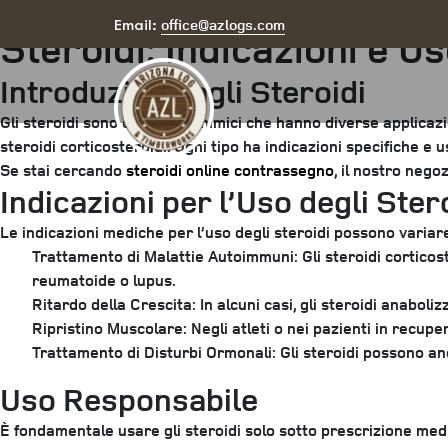
Posted
July 15, 2025
by
arizona
office@azlogs.com
Email:
Steroidi: Indicazioni e U
on
Introduzione agli Steroidi
Gli steroidi sono composti chimici che hanno diverse applicazio
steroidi corticosteroidi. Ogni tipo ha indicazioni specifiche e us
Se stai cercando
steroidi online contrassegno
, il nostro nego
Indicazioni per l’Uso degli Ster
Le indicazioni mediche per l’uso degli steroidi possono variare
Trattamento di Malattie Autoimmuni:
Gli steroidi cortico
reumatoide o lupus.
Ritardo della Crescita:
In alcuni casi, gli steroidi anaboli
Ripristino Muscolare:
Negli atleti o nei pazienti in recupe
Trattamento di Disturbi Ormonali:
Gli steroidi possono anc
Uso Responsabile
È fondamentale usare gli steroidi solo sotto prescrizione medic