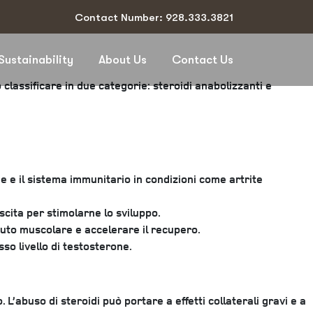
Contact Number: 928.333.3821
Sustainability
About Us
Contact Us
 classificare in due categorie: steroidi anabolizzanti e
e e il sistema immunitario in condizioni come artrite
scita per stimolarne lo sviluppo.
ssuto muscolare e accelerare il recupero.
sso livello di testosterone.
L’abuso di steroidi può portare a effetti collaterali gravi e a