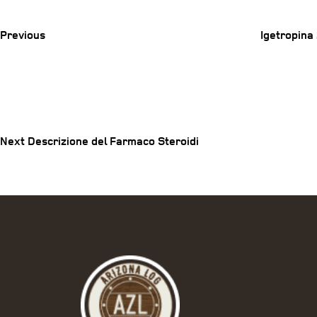
Post
Previous
Igetropina 
Post
Next
Post
navigation
Next
Descrizione del Farmaco Steroidi