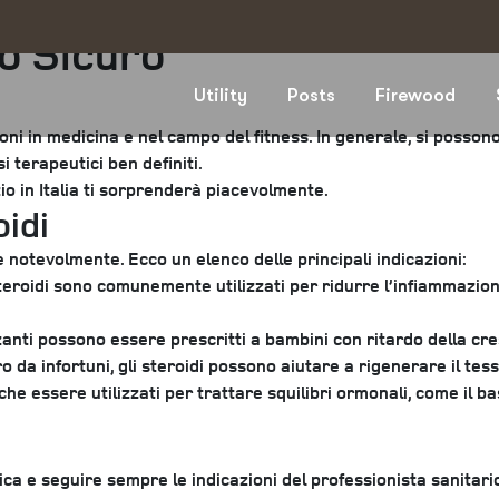
so Sicuro
Utility
Posts
Firewood
ni in medicina e nel campo del fitness. In generale, si possono
i terapeutici ben definiti.
zio in Italia ti sorprenderà piacevolmente.
oidi
 notevolmente. Ecco un elenco delle principali indicazioni:
steroidi sono comunemente utilizzati per ridurre l’infiammazion
zzanti possono essere prescritti a bambini con ritardo della cre
ro da infortuni, gli steroidi possono aiutare a rigenerare il te
he essere utilizzati per trattare squilibri ormonali, come il ba
a e seguire sempre le indicazioni del professionista sanitario. 