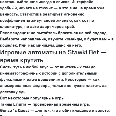
настольный теннис иногда в списке. Интерфейс —
удобный, ничего не глючит — а это в наше время уже
ценность. Статистика реагирует мгновенно,
коэффициенты живут своей жизнью, как кот по
клавиатуре, но зато азарт через край.
Рекомендация: не пытайтесь бросаться на всё подряд.
Выберите направление, изучите команды, и будет вам + в
кошелек. Или, как минимум, шанс на него.
Игровые автоматы на Stawki Bet —
время крутить
Слоты тут на любой вкус — от винтажных тем до
кинематографичных историй с дополнительными
функциями и extra вращениями. Некоторые — как
анимированные шедевры, только не нужно платить за
доставку еды.
Вот некоторые популярные игры:
Тайны Египта — проверенная временем игра.
Gonzo ’ s Quest — для тех, кто любит клацанье и золото.