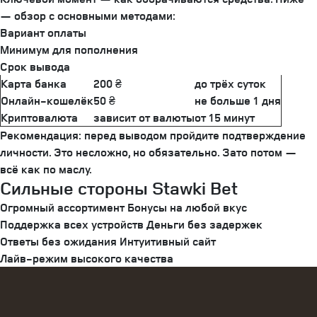
— обзор с основными методами:
Вариант оплаты
Минимум для пополнения
Срок вывода
Карта банка
200 ₴
до трёх суток
Онлайн-кошелёк
50 ₴
не больше 1 дня
Криптовалюта
зависит от валюты
от 15 минут
Рекомендация: перед выводом пройдите подтверждение
личности. Это несложно, но обязательно. Зато потом —
всё как по маслу.
Сильные стороны Stawki Bet
Огромный ассортимент
Бонусы на любой вкус
Поддержка всех устройств
Деньги без задержек
Ответы без ожидания
Интуитивный сайт
Лайв-режим высокого качества
Categories