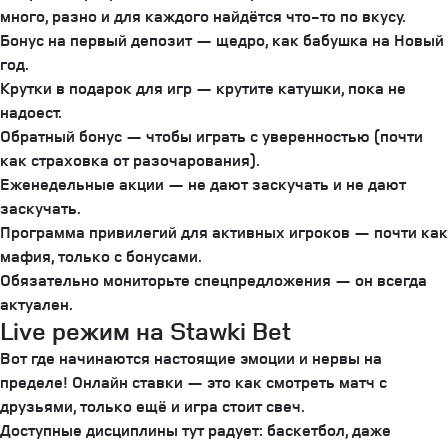
много, разно и для каждого найдётся что-то по вкусу.
Бонус на первый депозит — щедро, как бабушка на Новый
год.
Крутки в подарок для игр — крутите катушки, пока не
надоест.
Обратный бонус — чтобы играть с уверенностью (почти
как страховка от разочарования).
Еженедельные акции — не дают заскучать и не дают
заскучать.
Программа привилегий для активных игроков — почти как
мафия, только с бонусами.
Обязательно мониторьте спецпредложения — он всегда
актуален.
Live режим на Stawki Bet
Вот где начинаются настоящие эмоции и нервы на
пределе! Онлайн ставки — это как смотреть матч с
друзьями, только ещё и игра стоит свеч.
Доступные дисциплины тут радует: баскетбол, даже