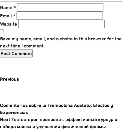
Name
*
Email
*
Website
Save my name, email, and website in this browser for the
next time I comment.
Previous
Post
Previous
Comentarios sobre la Trembolona Acetato: Efectos y
Experiencias
Post
Next
Next
Тестостерон пропионат: эффективный курс для
Post
набора массы и улучшения физической формы
navigation