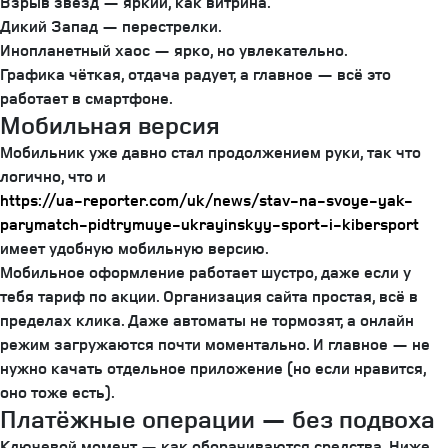
Взрыв звезд — яркий, как витрина.
Дикий Запад — перестрелки.
Инопланетный хаос — ярко, но увлекательно.
Графика чёткая, отдача радует, а главное — всё это
работает в смартфоне.
Мобильная версия
Мобильник уже давно стал продолжением руки, так что
логично, что и
https://ua-reporter.com/uk/news/stav-na-svoye-yak-
parymatch-pidtrymuye-ukrayinskyy-sport-i-kibersport
имеет удобную мобильную версию.
Мобильное оформление работает шустро, даже если у
тебя тариф по акции. Организация сайта простая, всё в
пределах клика. Даже автоматы не тормозят, а онлайн
режим загружаются почти моментально. И главное — не
нужно качать отдельное приложение (но если нравится,
оно тоже есть).
Платёжные операции — без подвоха
Ключевой момент — как оборачиваются средства. Ниже