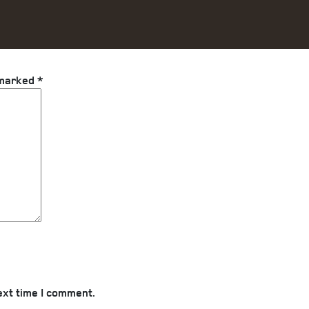
 marked
*
ext time I comment.