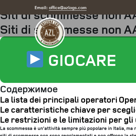
Posted
September 26, 2025
September 26, 2025
by
arizona
office@azlogs.com
Email:
Siti di scommesse non AA
on
Siti di scommesse non AA
GIOCARE
Содержимое
La lista dei principali operatori
Oper
Le caratteristiche chiave per sceglie
Le restrizioni e le limitazioni per gli
La scommessa è un’attività sempre più popolare in Italia, ma no
siti di scommesse non sono regolamentati e non offrono la s