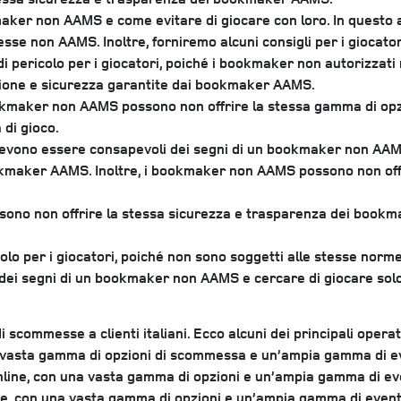
maker non AAMS e come evitare di giocare con loro. In questo 
messe non AAMS. Inoltre, forniremo alcuni consigli per i gioca
pericolo per i giocatori, poiché i bookmaker non autorizzati
ezione e sicurezza garantite dai bookmaker AAMS.
kmaker non AAMS possono non offrire la stessa gamma di opzi
 di gioco.
devono essere consapevoli dei segni di un bookmaker non AAM
okmaker AAMS. Inoltre, i bookmaker non AAMS possono non offr
ono non offrire la stessa sicurezza e trasparenza dei bookmak
o per i giocatori, poiché non sono soggetti alle stesse norm
 dei segni di un bookmaker non AAMS e cercare di giocare s
scommesse a clienti italiani. Ecco alcuni dei principali operat
 vasta gamma di opzioni di scommessa e un’ampia gamma di eve
online, con una vasta gamma di opzioni e un’ampia gamma di eve
ne, con una vasta gamma di opzioni e un’ampia gamma di eventi