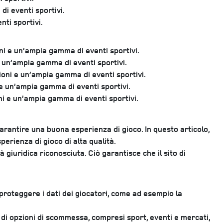
i eventi sportivi.
ti sportivi.
i e un’ampia gamma di eventi sportivi.
 un’ampia gamma di eventi sportivi.
oni e un’ampia gamma di eventi sportivi.
e un’ampia gamma di eventi sportivi.
i e un’ampia gamma di eventi sportivi.
rantire una buona esperienza di gioco. In questo articolo,
rienza di gioco di alta qualità.
giuridica riconosciuta. Ciò garantisce che il sito di
roteggere i dati dei giocatori, come ad esempio la
i opzioni di scommessa, compresi sport, eventi e mercati,