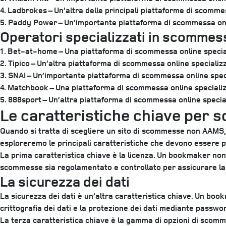
4. Ladbrokes – Un’altra delle principali piattaforme di scomm
5. Paddy Power – Un’importante piattaforma di scommessa onl
Operatori specializzati in scommes
1. Bet-at-home – Una piattaforma di scommessa online specia
2. Tipico – Un’altra piattaforma di scommessa online speciali
3. SNAI – Un’importante piattaforma di scommessa online spec
4. Matchbook – Una piattaforma di scommessa online speciali
5. 888sport – Un’altra piattaforma di scommessa online speci
Le caratteristiche chiave per sc
Quando si tratta di scegliere un sito di scommesse non AAMS, 
esploreremo le principali caratteristiche che devono essere p
La prima caratteristica chiave è la licenza. Un bookmaker non 
scommesse sia regolamentato e controllato per assicurare la 
La sicurezza dei dati
La sicurezza dei dati è un’altra caratteristica chiave. Un bo
crittografia dei dati e la protezione dei dati mediante passwo
La terza caratteristica chiave è la gamma di opzioni di sco