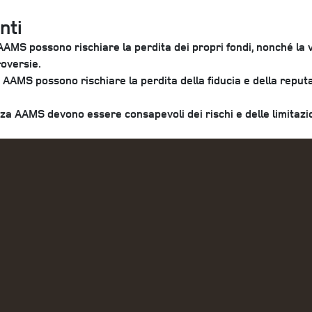
nti
MS possono rischiare la perdita dei propri fondi, nonché la viol
roversie.
AAMS possono rischiare la perdita della fiducia e della reputazi
enza AAMS devono essere consapevoli dei rischi e delle limitaz