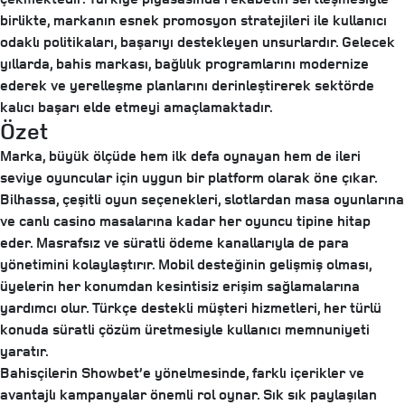
birlikte, markanın esnek promosyon stratejileri ile kullanıcı
odaklı politikaları, başarıyı destekleyen unsurlardır. Gelecek
yıllarda, bahis markası, bağlılık programlarını modernize
ederek ve yerelleşme planlarını derinleştirerek sektörde
kalıcı başarı elde etmeyi amaçlamaktadır.
Özet
Marka, büyük ölçüde hem ilk defa oynayan hem de ileri
seviye oyuncular için uygun bir platform olarak öne çıkar.
Bilhassa, çeşitli oyun seçenekleri, slotlardan masa oyunlarına
ve canlı casino masalarına kadar her oyuncu tipine hitap
eder. Masrafsız ve süratli ödeme kanallarıyla de para
yönetimini kolaylaştırır. Mobil desteğinin gelişmiş olması,
üyelerin her konumdan kesintisiz erişim sağlamalarına
yardımcı olur. Türkçe destekli müşteri hizmetleri, her türlü
konuda süratli çözüm üretmesiyle kullanıcı memnuniyeti
yaratır.
Bahisçilerin Showbet’e yönelmesinde, farklı içerikler ve
avantajlı kampanyalar önemli rol oynar. Sık sık paylaşılan