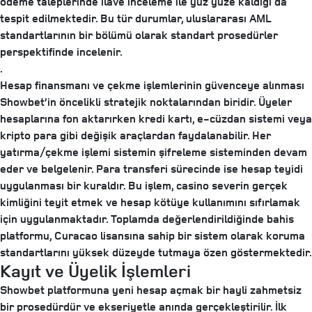
ödeme taleplerinde ilave inceleme ile yüz yüze kaldığı da
tespit edilmektedir. Bu tür durumlar, uluslararası AML
standartlarının bir bölümü olarak standart prosedürler
perspektifinde incelenir.
.
Hesap finansmanı ve çekme işlemlerinin güvenceye alınması
Showbet’in öncelikli stratejik noktalarından biridir. Üyeler
hesaplarına fon aktarırken kredi kartı, e-cüzdan sistemi veya
kripto para gibi değişik araçlardan faydalanabilir. Her
yatırma/çekme işlemi sistemin şifreleme sisteminden devam
eder ve belgelenir. Para transferi sürecinde ise hesap teyidi
uygulanması bir kuraldır. Bu işlem, casino severin gerçek
kimliğini teyit etmek ve hesap kötüye kullanımını sıfırlamak
için uygulanmaktadır. Toplamda değerlendirildiğinde bahis
platformu, Curacao lisansına sahip bir sistem olarak koruma
standartlarını yüksek düzeyde tutmaya özen göstermektedir.
Kayıt ve Üyelik İşlemleri
Showbet platformuna yeni hesap açmak bir hayli zahmetsiz
bir prosedürdür ve ekseriyetle anında gerçekleştirilir. İlk