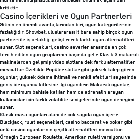
muhtemel anlaşmazlıkların önceden önlemek açısından
kritiktir.
Casino İçerikleri ve Oyun Partnerleri
Sitinin en önemli avantajlarından biri, oyun kategorilerinin
fazlalığıdır. Showbet, uluslararası itibara sahip birçok oyun
partneri ile iş ortaklığı geliştirerek farklı oyun alternatifleri
sunar. Slot seçenekleri, casino severler arasında en çok
tercih edilen oyun gruplarının başında gelir. Klasik 3 makaralı
makinelerden gelişmiş video slotlara dek farklı alternatifler
mevcuttur. Özellikle Popüler slotlar gibi yüksek talep gören
oyunlar, yüksek ödeme ihtimali ve renkli efektleri sayesinde
geniş bir oyuncu kitlesine ilgi uyandırır. Makaralı oyunlar,
hem minimum bahisle katılan hem de adrenalin arayan
kullanıcılar için farklı volatilite seviyelerinde oyun deneyimi
sunar.
Klasik masa oyunları alanı de çok sayıda oyun içerir.
Blackjack, rulet seçenekleri, casino baccarat ve poker gibi
ünlü casino oyunlarının çeşitli alternatifleri mevcuttur.
Örneğin European Roulette, Amerikan ruleti versiyonu ve