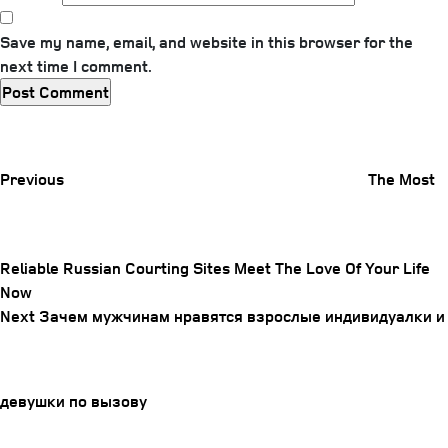
Save my name, email, and website in this browser for the
next time I comment.
Previous
Post
Previous
The Most
Reliable Russian Courting Sites Meet The Love Of Your Life
Now
Post
Next
Next
Зачем мужчинам нравятся взрослые индивидуалки и
navigation
Post
девушки по вызову