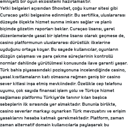
emniyetli bir oyun ekosistemi hazırlamaktır.
Yetki belgeleri açısından Showbet, çoğu kumar sitesi gibi
Curacao yetki belgesine edinmiştir. Bu sertifika, uluslararası
düzeyde ölçekte hizmet sunma imkanı sağlar ve planlı
biçimde gözetim raporları bekler. Curaçao lisansı, yerel
düzenlemelerde yasal bir işletme lisansı olarak geçmese de,
casino platformunun uluslararası dürüstlük ilkelerine
uyduğunu ortaya koyar. Bu sayede kullanıcılar, oyunların
düzgün çalışması ve para çekme süreçlerinin kontrollü
normlar dahilinde yürütülmesi konusunda ilave garanti yaşar.
Türk bahis piyasasındaki pozisyonuna incelendiğinde casino,
yasal kısıtlamaların katı olmasına rağmen geniş bir casino
sever kitlesi inşa etmiş mevkiindedir. Özellikle cep telefonu
uyumu, çok sayıda finansal işlem yolu ve Türkçe hizmet
sağlaması platformu Türkiye’de tanınır kılan başlıca
sebeplerin ilk sırasında yer almaktadır. Bununla birlikte,
casino severler markayı oynarken Türk mevzuatını ve erişim
yasaklarını hesaba katmak gerekmektedir. Platform, zaman
zaman alternatif domain kullanıcılarla paylaşarak bu