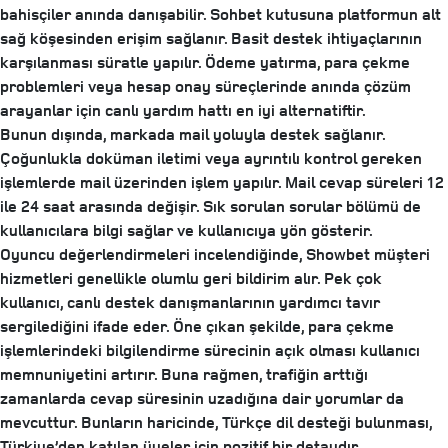
bahisçiler anında danışabilir. Sohbet kutusuna platformun alt
sağ köşesinden erişim sağlanır. Basit destek ihtiyaçlarının
karşılanması süratle yapılır. Ödeme yatırma, para çekme
problemleri veya hesap onay süreçlerinde anında çözüm
arayanlar için canlı yardım hattı en iyi alternatiftir.
Bunun dışında, markada mail yoluyla destek sağlanır.
Çoğunlukla doküman iletimi veya ayrıntılı kontrol gereken
işlemlerde mail üzerinden işlem yapılır. Mail cevap süreleri 12
ile 24 saat arasında değişir. Sık sorulan sorular bölümü de
kullanıcılara bilgi sağlar ve kullanıcıya yön gösterir.
Oyuncu değerlendirmeleri incelendiğinde, Showbet müşteri
hizmetleri genellikle olumlu geri bildirim alır. Pek çok
kullanıcı, canlı destek danışmanlarının yardımcı tavır
sergilediğini ifade eder. Öne çıkan şekilde, para çekme
işlemlerindeki bilgilendirme sürecinin açık olması kullanıcı
memnuniyetini artırır. Buna rağmen, trafiğin arttığı
zamanlarda cevap süresinin uzadığına dair yorumlar da
mevcuttur. Bunların haricinde, Türkçe dil desteği bulunması,
Türkiye’den katılan üyeler için pozitif bir detaydır.