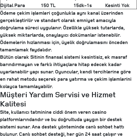
Dijital Para
150 TL
15dk-1s
Kesinti Yok
Ödeme çekim işlemleri çoğunlukla aynı kanal üzerinden
gerçekleştirilir ve standart olarak emniyet amacıyla
doğrulama süreci uygulanır. Özellikle yüksek tutarlarda,
yüksek miktarlarda, onaylayıcı dokümanlar istenebilir.
Ödemelerin hızlanması için, üyelik doğrulamasını önceden
tamamlamak faydalıdır.
Bütün olarak Sitinin finansal sistemi kesintisiz, ek masraf
barındırmayan ve farklı ihtiyaçlara hitap edecek kadar
uyarlanabilir yapı sunar. Oyuncular, kendi tercihlerine göre
en rahat metodu seçerek para yatırma ve çekim işlemlerini
kolayca tamamlayabilir.
Müşteri Yardım Servisi ve Hizmet
Kalitesi
Site, kullanıcı tatminine ciddi önem veren casino
platformlarındandır ve bu doğrultuda yaygın bir destek
sistemi sunar. Ana destek yönteminde canlı sohbet hattı
bulunur. Canlı sohbet desteği, her gün 24 saat çalışır ve