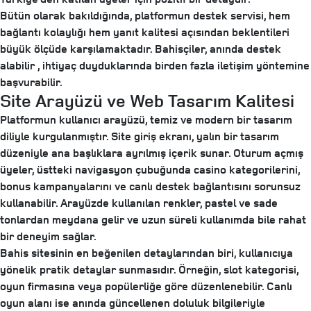
Bütün olarak bakıldığında, platformun destek servisi, hem
bağlantı kolaylığı hem yanıt kalitesi açısından beklentileri
büyük ölçüde karşılamaktadır. Bahisçiler, anında destek
alabilir , ihtiyaç duyduklarında birden fazla iletişim yöntemine
başvurabilir.
Site Arayüzü ve Web Tasarım Kalitesi
Platformun kullanıcı arayüzü, temiz ve modern bir tasarım
diliyle kurgulanmıştır. Site giriş ekranı, yalın bir tasarım
düzeniyle ana başlıklara ayrılmış içerik sunar. Oturum açmış
üyeler, üstteki navigasyon çubuğunda casino kategorilerini,
bonus kampanyalarını ve canlı destek bağlantısını sorunsuz
kullanabilir. Arayüzde kullanılan renkler, pastel ve sade
tonlardan meydana gelir ve uzun süreli kullanımda bile rahat
bir deneyim sağlar.
Bahis sitesinin en beğenilen detaylarından biri, kullanıcıya
yönelik pratik detaylar sunmasıdır. Örneğin, slot kategorisi,
oyun firmasına veya popülerliğe göre düzenlenebilir. Canlı
oyun alanı ise anında güncellenen doluluk bilgileriyle