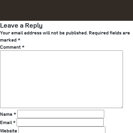
Leave a Reply
Your email address will not be published.
Required fields are
marked
*
Comment
*
Name
*
Email
*
Website