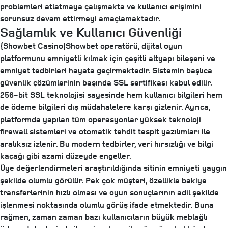
problemleri atlatmaya çalışmakta ve kullanıcı erişimini
sorunsuz devam ettirmeyi amaçlamaktadır.
Sağlamlık ve Kullanıcı Güvenliği
{Showbet Casino|Showbet operatörü, dijital oyun
platformunu emniyetli kılmak için çeşitli altyapı bileşeni ve
emniyet tedbirleri hayata geçirmektedir. Sistemin başlıca
güvenlik çözümlerinin başında SSL sertifikası kabul edilir.
256-bit SSL teknolojisi sayesinde hem kullanıcı bilgileri hem
de ödeme bilgileri dış müdahalelere karşı gizlenir. Ayrıca,
platformda yapılan tüm operasyonlar yüksek teknoloji
firewall sistemleri ve otomatik tehdit tespit yazılımları ile
aralıksız izlenir. Bu modern tedbirler, veri hırsızlığı ve bilgi
kaçağı gibi azami düzeyde engeller.
Üye değerlendirmeleri araştırıldığında sitinin emniyeti yaygın
şekilde olumlu görülür. Pek çok müşteri, özellikle bakiye
transferlerinin hızlı olması ve oyun sonuçlarının adil şekilde
işlenmesi noktasında olumlu görüş ifade etmektedir. Buna
rağmen, zaman zaman bazı kullanıcıların büyük meblağlı