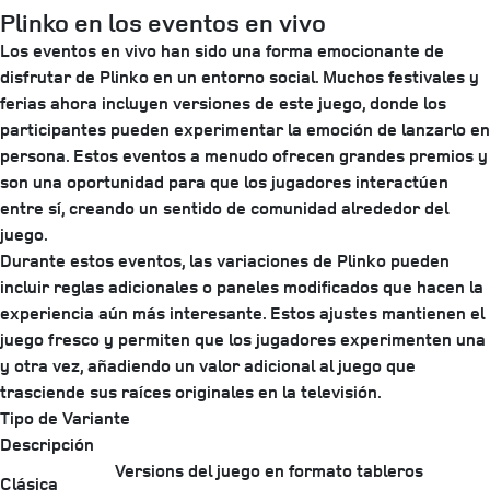
Plinko en los eventos en vivo
Los eventos en vivo han sido una forma emocionante de
disfrutar de
Plinko
en un entorno social. Muchos festivales y
ferias ahora incluyen versiones de este juego, donde los
participantes pueden experimentar la emoción de lanzarlo en
persona. Estos eventos a menudo ofrecen grandes premios y
son una oportunidad para que los jugadores interactúen
entre sí, creando un sentido de comunidad alrededor del
juego.
Durante estos eventos, las variaciones de
Plinko
pueden
incluir reglas adicionales o paneles modificados que hacen la
experiencia aún más interesante. Estos ajustes mantienen el
juego fresco y permiten que los jugadores experimenten una
y otra vez, añadiendo un valor adicional al juego que
trasciende sus raíces originales en la televisión.
Tipo de Variante
Descripción
Versions del juego en formato tableros
Clásica