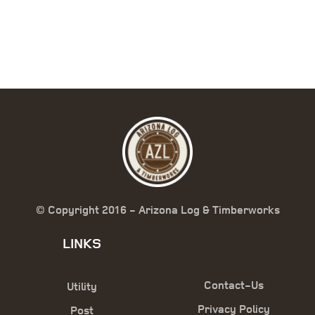
© Copyright 2016 - Arizona Log & Timberworks
LINKS
Contact-Us
Utility
Privacy Policy
Post