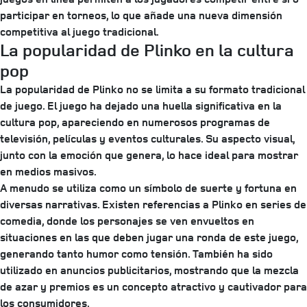
participar en torneos, lo que añade una nueva dimensión
competitiva al juego tradicional.
La popularidad de Plinko en la cultura
pop
La popularidad de
Plinko
no se limita a su formato tradicional
de juego. El juego ha dejado una huella significativa en la
cultura pop, apareciendo en numerosos programas de
televisión, películas y eventos culturales. Su aspecto visual,
junto con la emoción que genera, lo hace ideal para mostrar
en medios masivos.
A menudo se utiliza como un símbolo de suerte y fortuna en
diversas narrativas. Existen referencias a
Plinko
en series de
comedia, donde los personajes se ven envueltos en
situaciones en las que deben jugar una ronda de este juego,
generando tanto humor como tensión. También ha sido
utilizado en anuncios publicitarios, mostrando que la mezcla
de azar y premios es un concepto atractivo y cautivador para
los consumidores.