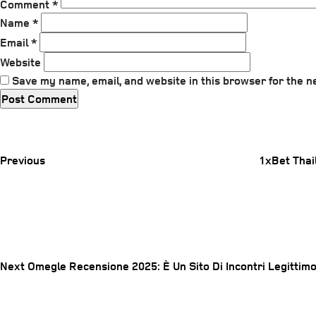
Comment
*
Name
*
Email
*
Website
Save my name, email, and website in this browser for the n
Previous
Post
Previous
1xBet Tha
Post
Next
Post
navigation
Next
Omegle Recensione 2025: È Un Sito Di Incontri Legittim