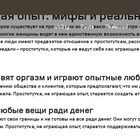
щая опыт: мифы и реаль
орое существует на протяжении многих веков. И, несмотря 
Utility
Posts
Firewood
 многие женщины видят в нем единственную возможность в
ие люди имеют предвзятое отношение к проституткам, рас
медали – проститутки, которые не ведут себя как играющи
вят оргазм и играют опытные лю
ению общества и клиентов, которые предполагают, что им 
ела. Проститутка, не играющая опыт, старается создать а
любые вещи ради денег
т свои границы и не готовы на все ради денег. Они могут 
 Проститутка, не играющая опыт, старается поддерживать