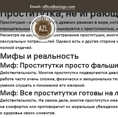
Posted
June 11, 2025
August 7, 2025
by
arizona
office@azlogs.com
Email:
Проститутка, не играю
on
Проституция – одно из самых древних ремесел в мире, кот
отрицательные эмоции и ассоциируется с преступностью,
Несмотря на широкое распространение проституции, мног
сексуальных потребностей. Однако есть и другая сторона 
полной отдачей.
Мифы и реальность
Миф: Проститутки просто фальши
Действительность: Многие проститутки подвергаются давл
работа часто очень сложна, физически и эмоционально тяж
умения слушать и понимания его желаний.
Миф: Все проститутки готовы на 
Действительность: На самом деле, многие проститутки имею
не комфортно или противоречит их моральным убеждениям.
о здоровье своих клиентов.