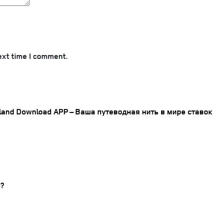
ext time I comment.
iland Download APP – Ваша путеводная нить в мире ставок
o?