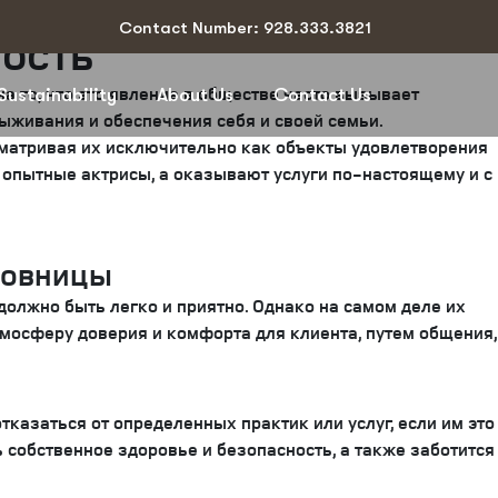
Contact Number: 928.333.3821
ность
на то, что это явление в обществе часто вызывает
Sustainability
About Us
Contact Us
ыживания и обеспечения себя и своей семьи.
сматривая их исключительно как объекты удовлетворения
е опытные актрисы, а оказывают услуги по-настоящему и с
бовницы
должно быть легко и приятно. Однако на самом деле их
тмосферу доверия и комфорта для клиента, путем общения,
отказаться от определенных практик или услуг, если им это
 собственное здоровье и безопасность, а также заботится