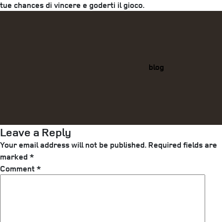
tue chances di vincere e goderti il gioco.
Categories
blog
Leave a Reply
Your email address will not be published.
Required fields are
marked
*
Comment
*