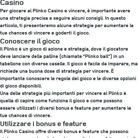
Casino
Per giocare al Plinko Casino e vincere, è importante avere
una strategia precisa e seguire alcuni consigli. In questo
articolo, ti presenteremo alcune strategie per aumentare le
tue chances di vincere e goderti il gioco.
Conoscere il gioco
Il Plinko è un gioco di azione e strategia, dove il giocatore
deve lanciare delle palline (chiamate “Plinko ball”) in un
tabellone con diverse caselle. Il gioco è facile da imparare, ma
richiede una buona dose di strategia per vincere. È
importante conoscere le regole del gioco e le diverse opzioni
di gioco disponibili.
Una delle strategie più importanti per vincere al Plinko è
quella di capire come funziona il gioco e come possono
essere utilizzati i diversi bonus e feature per aumentare le
tue chances di vincere.
Utilizzare i bonus e feature
Il Plinko Casino offre diversi bonus e feature che possono