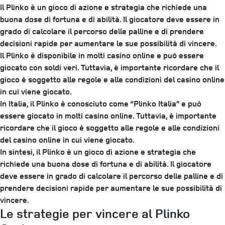
Il Plinko è un gioco di azione e strategia che richiede una
buona dose di fortuna e di abilità. Il giocatore deve essere in
grado di calcolare il percorso delle palline e di prendere
decisioni rapide per aumentare le sue possibilità di vincere.
Il Plinko è disponibile in molti casino online e può essere
giocato con soldi veri. Tuttavia, è importante ricordare che il
gioco è soggetto alle regole e alle condizioni del casino online
in cui viene giocato.
In Italia, il Plinko è conosciuto come “Plinko Italia” e può
essere giocato in molti casino online. Tuttavia, è importante
ricordare che il gioco è soggetto alle regole e alle condizioni
del casino online in cui viene giocato.
In sintesi, il Plinko è un gioco di azione e strategia che
richiede una buona dose di fortuna e di abilità. Il giocatore
deve essere in grado di calcolare il percorso delle palline e di
prendere decisioni rapide per aumentare le sue possibilità di
vincere.
Le strategie per vincere al Plinko