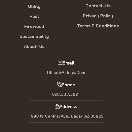
Contact-Us
Utility
Privacy Policy
Post
Terms & Conditions
Firewood
Sustainability
About-Us
Email
Office@azlogs.com
Phone
928.333.3821
Address
1990 W. Central Ave., Eagar, AZ 85925
About
Contact