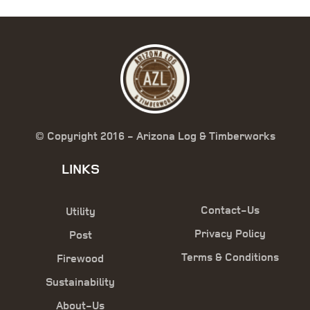
© Copyright 2016 - Arizona Log & Timberworks
LINKS
Contact-Us
Utility
Privacy Policy
Post
Terms & Conditions
Firewood
Sustainability
About-Us