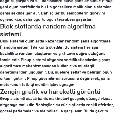
dağıtıcı, çarpan və s. – bahisçilere əlavə şanslar sunur.
Pinup
yeni
oyun portfelində bu tip görsellere malik olan sistemler
geniş şəkildə yer alır. Bahisçiler bu sembollerin görevini
öyrəndikcə, daha uğurlu oyun təcrübəsi yaşarlar.
Blok slotlarda random algoritma
sistemi
Blok sistemli oyunlarda kazançlar random şans algoritması
(random sistemi) ilə kontrol edilir. Bu sistem hər spin’i
kesinlikle random oluşturur və çıktıların doğru olduğunu
təmin edir.
Pinup sistemi
altyapısı sertifikatlaşdırılmış şans
algoritması mekanizmasından kullanır və müstəqil
denetimlerden uygulanır. Bu, üyelere şeffaf və belirgin oyun
ortamı getirir.
Pinup güvenilir mi
sorusuna değinerek, şans
motorunun tətbiqi mühüm işlev oynayır.
Zengin grafik və hareketli görüntü
Grup sistemli əsaslı bahis makineleri gelişmiş düzeyli vizual
altyapıya malikdir. Bahisçiler bu cür slotlarda renkli efektler,
görsel patlamalar və melodiler ilə qarşılaşır. Bu da çevrim