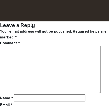
Leave a Reply
Your email address will not be published.
Required fields are
marked
*
Comment
*
Name
*
Email
*