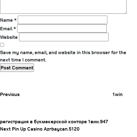
Name
*
Email
*
Website
Save my name, email, and website in this browser for the
next time I comment.
Previous
Post
Previous
1win
регистрация в букмекерской конторе 1вин.947
Post
Next
Next
Pin Up Casino Azrbaycan.5120
Post