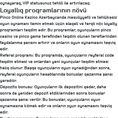
oynayaraq, VIP statusunuz təhlili ilə artırılacaq.
Loyallıq proqramlarının növü
Pinco Online Kazino Azərbaycanda məsuliyyətli və təhlükəsiz
oyun oynamanı təmin etmək üçün əlaqəli və fərqli növ loyalty
proqramları təqdim edir. Bu proqramlar, oyunçuların pinco
casino və pinco game tərəfindən təqdim olunan tərəflərindən
faydalanma şansını artırır və onların oyun oynamasını təşviq
edir.
Referal proqramı: Bu proqramda, oyunçuların reyferal code
təqdim etməsi və onlardan yeni oyunçular təqdim etməsi
halıq olunur. Başqa oyunçuların oyun oynadığından sonra,
reyferal oyunçuların hesablarında bonuslar qazanma şansı
yaradılır.
Depozito bonusu: Oyunçuların ilk depozitini qədər, daha
sonra da yenidən depozit etdiklərindən sonra bonuslar
qazanma şansı verilir. Bu bonuslar, oyunçuların oyun
oynamasına kömək edir və onların oyun oynamasını təşviq
edir.