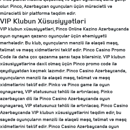
olur. Pinco, Azərbaycan oyunçuları üçün müraciətli və
müraciətli bir platforma təqdim edir.
VIP Klubun Xüsusiyyətləri
VIP klubun xüsusiyyətləri, Pinco Online Kazino Azərbaycanda
oyun oynayan qazancı oyunçular üçün əhəmiyyətli
mərhələdir. Bu klub, oyunçuların mənzili ilə əlaqəli məşq,
təlimat və məşq xidmətlərini təklif edir. Pinco Casino Promo
Code ilə daha çox qazanma şansı tapa bilərsiniz. VIP klubun
xüsusiyyətlərinə daxil olmaq üçün Pinco promo code ilə
qeydiyyatdan keçmək lazımdır. Pinco Casino Azərbaycanda,
oyunçuların mənzili ilə əlaqəli məşq, təlimat və məşq
xidmətlərini təklif edir. Pinko və Pinco game ilə oyun
oynayaraq, VIP statusunuz təhlili ilə artırılacaq. Pinko
azərbaycan dili ilə Pinco Casino Azərbaycanda oyun
oynayaraq, VIP statusunuz təhlili ilə artırılacaq. Pinco Casino
Azərbaycanda VIP klubun xüsusiyyətlərini təqdim edir, bu
sayədə oyunçuların mənzili ilə əlaqəli məşq, təlimat və məşq
xidmətlərini təklif edir. Pinco Casino Azərbaycanda oyun