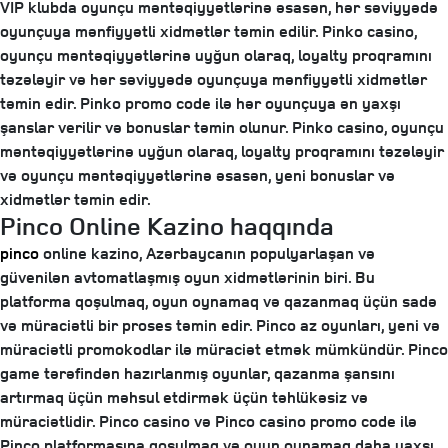
VIP klubda oyunçu məntəqiyyətlərinə əsasən, hər səviyyədə
oyunçuya mənfiyyətli xidmətlər təmin edilir. Pinko casino,
oyunçu məntəqiyyətlərinə uyğun olaraq, loyalty proqramını
təzələyir və hər səviyyədə oyunçuya mənfiyyətli xidmətlər
təmin edir. Pinko promo code ilə hər oyunçuya ən yaxşı
şanslar verilir və bonuslar təmin olunur. Pinko casino, oyunçu
məntəqiyyətlərinə uyğun olaraq, loyalty proqramını təzələyir
və oyunçu məntəqiyyətlərinə əsasən, yeni bonuslar və
xidmətlər təmin edir.
Pinco Online Kazino haqqında
pinco
online kazino, Azərbaycanın populyarlaşan və
güvenilən avtomatlaşmış oyun xidmətlərinin biri. Bu
platforma qoşulmaq, oyun oynamaq və qazanmaq üçün sadə
və müraciətli bir proses təmin edir. Pinco az oyunları, yeni və
müraciətli promokodlar ilə müraciət etmək mümkündür. Pinco
game tərəfindən hazırlanmış oyunlar, qazanma şansını
artırmaq üçün məhsul etdirmək üçün təhlükəsiz və
müraciətlidir. Pinco casino və Pinco casino promo code ilə
Pinco platformasına qoşulmaq və oyun oynamaq daha yaxşı