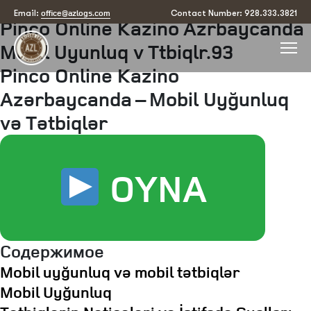
Posted
September 10, 2025
September 10, 2025
by
arizona
office@azlogs.com
Email:
Contact Number: 928.333.3821
Pinco Online Kazino Azrbaycanda
on
Mobil Uyunluq v Ttbiqlr.93
Pinco Online Kazino
Azərbaycanda – Mobil Uyğunluq
və Tətbiqlər
OYNA
Содержимое
Mobil uyğunluq və mobil tətbiqlər
Mobil Uyğunluq