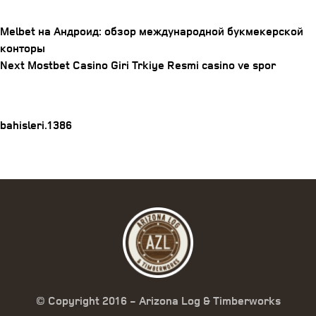
Melbet на Андроид: обзор международной букмекерской
конторы
Post
Next
Next
Mostbet Casino Giri Trkiye Resmi casino ve spor
navigation
Post
bahisleri.1386
© Copyright 2016 - Arizona Log & Timberworks