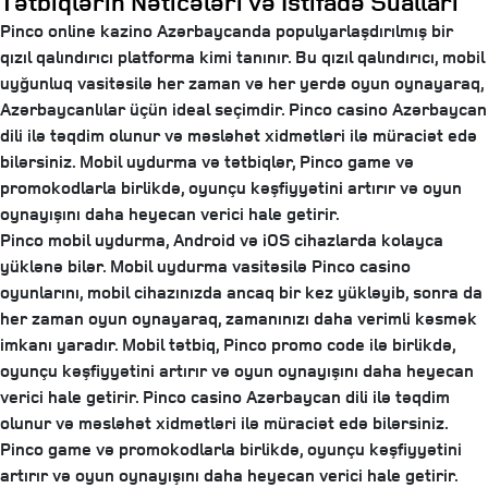
Tətbiqlərin Nəticələri və İstifadə Sualları
Pinco online kazino Azərbaycanda populyarlaşdırılmış bir
qızıl qalındırıcı platforma kimi tanınır. Bu qızıl qalındırıcı, mobil
uyğunluq vasitəsilə her zaman və her yerdə oyun oynayaraq,
Azərbaycanlılar üçün ideal seçimdir. Pinco casino Azərbaycan
dili ilə təqdim olunur və məsləhət xidmətləri ilə müraciət edə
bilərsiniz. Mobil uydurma və tətbiqlər, Pinco game və
promokodlarla birlikdə, oyunçu kəşfiyyətini artırır və oyun
oynayışını daha heyecan verici hale getirir.
Pinco mobil uydurma, Android və iOS cihazlarda kolayca
yüklənə bilər. Mobil uydurma vasitəsilə Pinco casino
oyunlarını, mobil cihazınızda ancaq bir kez yükləyib, sonra da
her zaman oyun oynayaraq, zamanınızı daha verimli kəsmək
imkanı yaradır. Mobil tətbiq, Pinco promo code ilə birlikdə,
oyunçu kəşfiyyətini artırır və oyun oynayışını daha heyecan
verici hale getirir. Pinco casino Azərbaycan dili ilə təqdim
olunur və məsləhət xidmətləri ilə müraciət edə bilərsiniz.
Pinco game və promokodlarla birlikdə, oyunçu kəşfiyyətini
artırır və oyun oynayışını daha heyecan verici hale getirir.