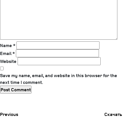
Name
*
Email
*
Website
Save my name, email, and website in this browser for the
next time I comment.
Previous
Post
Previous
Скачать