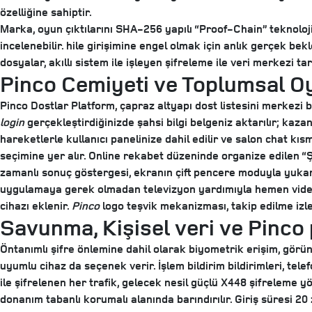
özelliğine sahiptir.
Marka, oyun çıktılarını SHA-256 yapılı “Proof-Chain” teknolojisi
incelenebilir. hile girişimine engel olmak için anlık gerçek be
dosyalar, akıllı sistem ile işleyen şifreleme ile veri merkezi t
Pinco Cemiyeti ve Toplumsal O
Pinco Dostlar Platform, çapraz altyapı dost listesini merkezi b
login
gerçekleştirdiğinizde şahsi bilgi belgeniz aktarılır; kazan
hareketlerle kullanıcı panelinize dahil edilir ve salon chat kısm
seçimine yer alır. Online rekabet düzeninde organize edilen “Şa
zamanlı sonuç göstergesi, ekranın çift pencere moduyla yukarı 
uygulamaya gerek olmadan televizyon yardımıyla hemen video
cihazı eklenir.
Pinco
logo teşvik mekanizması, takip edilme izlem
Savunma, Kişisel veri ve Pinco
Öntanımlı şifre önlemine dahil olarak biyometrik erişim, görün
uyumlu cihaz da seçenek verir. İşlem bildirim bildirimleri, tele
ile şifrelenen her trafik, gelecek nesil güçlü X448 şifreleme 
donanım tabanlı korumalı alanında barındırılır. Giriş süresi 