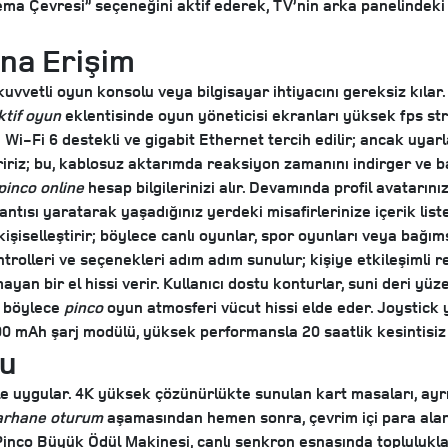
inema Çevresi” seçeneğini aktif ederek, TV’nin arka panelindek
na Erişim
uvvetli oyun konsolu veya bilgisayar ihtiyacını gereksiz kılar.
ktif oyun
eklentisinde oyun yöneticisi ekranları yüksek fps stre
-Fi 6 destekli ve gigabit Ethernet tercih edilir; ancak uyarla
riz; bu, kablosuz aktarımda reaksiyon zamanını indirger ve bat
pinco online
hesap bilgilerinizi alır. Devamında profil avatarın
ısı yaratarak yaşadığınız yerdeki misafirlerinize içerik listeni
kişiselleştirir; böylece canlı oyunlar, spor oyunları veya bağım
rolleri ve seçenekleri adım adım sunulur; kişiye etkileşimli re
yan bir el hissi verir. Kullanıcı dostu konturlar, suni deri yüze
; böylece
pinco
oyun atmosferi vücut hissi elde eder. Joystick
00 mAh şarj modülü, yüksek performansla 20 saatlik kesintisiz 
nu
 uygular. 4K yüksek çözünürlükte sunulan kart masaları, ayrın
arhane oturum
aşamasından hemen sonra, çevrim içi para alanın
ıca Pinco Büyük Ödül Makinesi, canlı senkron esnasında toplulu