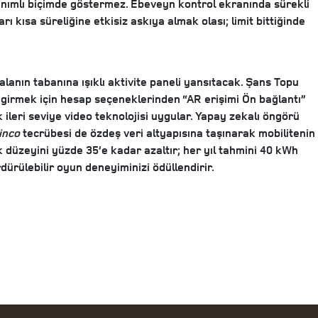
 tanımlı biçimde göstermez. Ebeveyn kontrol ekranında sürekli
ı kısa süreliğine etkisiz askıya almak olası; limit bittiğinde
alanın tabanına ışıklı aktivite paneli yansıtacak. Şans Topu
 girmek için hesap seçeneklerinden “AR erişimi Ön bağlantı”
ileri seviye video teknolojisi uygular. Yapay zekalı öngörü
inco
tecrübesi de özdeş veri altyapısına taşınarak mobilitenin
ık düzeyini yüzde 35’e kadar azaltır; her yıl tahmini 40 kWh
dürülebilir oyun deneyiminizi ödüllendirir.