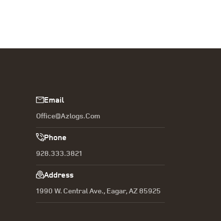
Email
Office@azlogs.com
Phone
928.333.3821
Address
1990 W. Central Ave., Eagar, AZ 85925