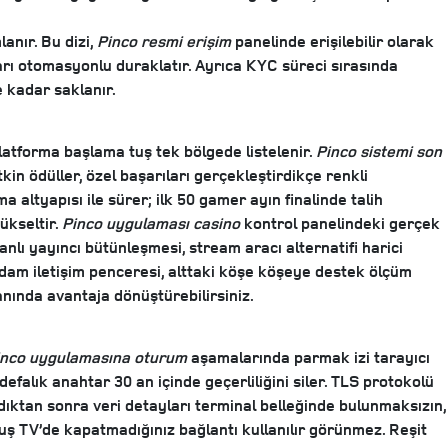
lanır. Bu dizi,
Pinco resmi erişim
panelinde erişilebilir olarak
aları otomasyonlu duraklatır. Ayrıca KYC süreci sırasında
e kadar saklanır.
platforma başlama tuş tek bölgede listelenir.
Pinco sistemi son
kin ödüller, özel başarıları gerçekleştirdikçe renkli
a altyapısı ile sürer; ilk 50 gamer ayın finalinde talih
ükseltir.
Pinco uygulaması casino
kontrol panelindeki gerçek
lı yayıncı bütünleşmesi, stream aracı alternatifi harici
m iletişim penceresi, alttaki köşe köşeye destek ölçüm
kanında avantaja dönüştürebilirsiniz.
inco uygulamasına oturum
aşamalarında parmak izi tarayıcı
defalık anahtar 30 an içinde geçerliliğini siler. TLS protokolü
ıktan sonra veri detayları terminal belleğinde bulunmaksızın,
muş TV’de kapatmadığınız bağlantı kullanılır görünmez. Reşit