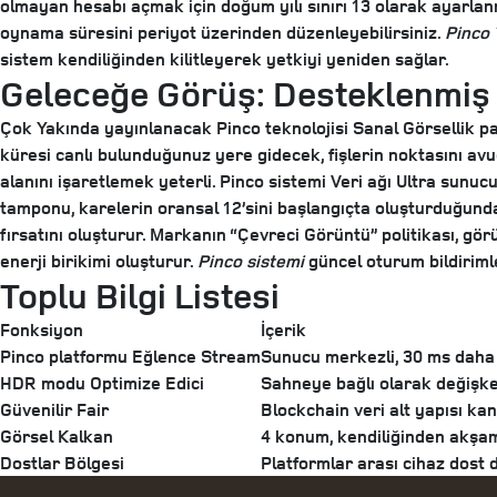
olmayan hesabı açmak için doğum yılı sınırı 13 olarak ayarlan
oynama süresini periyot üzerinden düzenleyebilirsiniz.
Pinco 
sistem kendiliğinden kilitleyerek yetkiyi yeniden sağlar.
Geleceğe Görüş: Desteklenmiş 
Çok Yakında yayınlanacak Pinco teknolojisi Sanal Görsellik pak
küresi canlı bulunduğunuz yere gidecek, fişlerin noktasını avu
alanını işaretlemek yeterli. Pinco sistemi Veri ağı Ultra sunu
tamponu, karelerin oransal 12’sini başlangıçta oluşturduğundan
fırsatını oluşturur. Markanın “Çevreci Görüntü” politikası, gör
enerji birikimi oluşturur.
Pinco sistemi
güncel oturum bildirimle
Toplu Bilgi Listesi
Fonksiyon
İçerik
Pinco platformu Eğlence Stream
Sunucu merkezli, 30 ms daha
HDR modu Optimize Edici
Sahneye bağlı olarak değişke
Güvenilir Fair
Blockchain veri alt yapısı kan
Görsel Kalkan
4 konum, kendiliğinden akşam 
Dostlar Bölgesi
Platformlar arası cihaz dost d