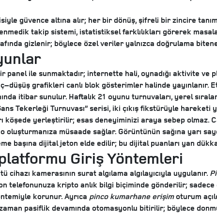
yle güvence altına alır; her bir dönüş, şifreli bir zincire tanım
klenmedik takip sistemi, istatistiksel farklılıkları görerek mas
arafında gizlenir; böylece özel veriler yalnızca doğrulama biten
yunlar
ir panel ile sunmaktadır; internette hali, oynadığı aktivite ve 
ç–düşüş grafikleri canlı blok gösterimler halinde yayınlanır. Et
ında itibar sunulur. Haftalık 21 oyunu turnuvaları, yerel sıralam
ns Tekerleği Turnuvası” serisi, iki çıkış fikstürüyle hareketi y
köşede yerleştirilir; esas deneyiminizi araya sebep olmaz. Can
 oluşturmanıza müsaade sağlar. Görüntünün sağına yarı sayda
e başına dijital jeton elde edilir; bu dijital puanları yan dük
 platformu Giriş Yöntemleri
tü cihazı kamerasının surat algılama algılayıcıyla uygulanır.
P
fon telefonunuza kripto anlık bilgi biçiminde gönderilir; sadece 
yöntemiyle korunur. Ayrıca
pinco kumarhane erişim
oturum açıld
20 zaman pasiflik devamında otomasyonlu bitirilir; böylece don