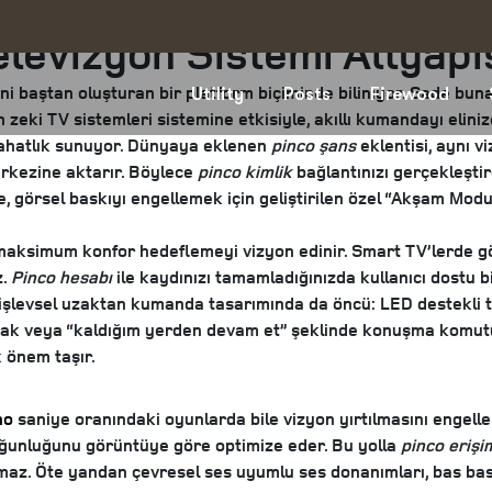
levizyon Sistemi Altyapı
mini baştan oluşturan bir platform biçiminde biliniyor. Sade bu
Utility
Posts
Firewood
zeki TV sistemleri sistemine etkisiyle, akıllı kumandayı elini
 rahatlık sunuyor. Dünyaya eklenen
pinco şans
eklentisi, aynı v
erkezine aktarır. Böylece
pinco kimlik
bağlantınızı gerçekleşti
de, görsel baskıyı engellemek için geliştirilen özel “Akşam Mod
aksimum konfor hedeflemeyi vizyon edinir. Smart TV’lerde gör
z
.
Pinco hesabı
ile kaydınızı tamamladığınızda kullanıcı dostu bi
levsel uzaktan kumanda tasarımında da öncü: LED destekli tu
k veya “kaldığım yerden devam et” şeklinde konuşma komutu ak
 önem taşır.
no
saniye oranındaki oyunlarda bile vizyon yırtılmasını engelle
oğunluğunu görüntüye göre optimize eder. Bu yolla
pinco erişi
olmaz. Öte yandan çevresel ses uyumlu ses donanımları, bas bas 