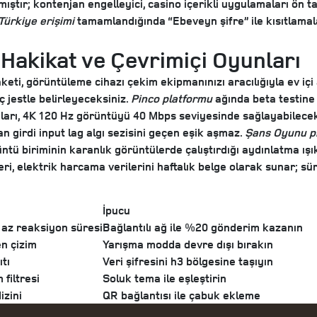
mıştır; kontenjan engelleyici, casino içerikli uygulamaları ön
Türkiye erişimi
tamamlandığında “Ebeveyn şifre” ile kısıtlamalar
Hakikat ve Çevrimiçi Oyunları
eti, görüntüleme cihazı çekim ekipmanınızı aracılığıyla ev içi 
ç jestle belirleyeceksiniz.
Pinco platformu
ağında beta testine
cuları, 4K 120 Hz görüntüyü 40 Mbps seviyesinde sağlayabilecek 
 girdi input lag algı sezisini geçen eşik aşmaz.
Şans Oyunu p
üntü biriminin karanlık görüntülerde çalıştırdığı aydınlatma ış
ri, elektrik harcama verilerini haftalık belge olarak sunar; sür
İpucu
 az reaksiyon süresi
Bağlantılı ağ ile %20 gönderim kazanın
n çizim
Yarışma modda devre dışı bırakın
ıtı
Veri şifresini h3 bölgesine taşıyın
filtresi
Soluk tema ile eşleştirin
izini
QR bağlantısı ile çabuk ekleme