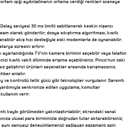
i ortam ışığı aydınlatmanın ortama verdiği renkleri sceneye
 Delay seviyesi 30 ms limitli sabitlenerek keskin nişancı
am olarak gönderilir; dosya sıkıştırma algoritması, kısıtlı
nabilir akış hızı desteğiyle eski modemlerle de oynanabilir.
arya süresini artırır.
ızı ayarlandığında TV’nin kamera birimini seçebilir veya telefon
zi kısıtlı vakit diliminde erişime açabilirsiniz. Pinco’nun zeki
sız geliştirici ürünleri seçenekler arasında karışmazsınız.
hber anlatır.
y ve kontrollü tetik gücü gibi teknolojiler vurgulanır. Sarsıntı
 yardımıyla senkronize edilen uygulama, komutlar
kullanım verir.
tı kaybı görülmeden yakınlaştırılabilir; ekrandaki sanal
ıza ulusal para biriminizle doğrudan tutar aktarabilirsiniz;
kla aynı saniyeyi deneyimlemenizi sağlayan eşzamanlı spin