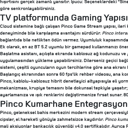
hışırtısını gerçek zamanlı yansıtır. İpucu: Seçeneklerdeki “S
göre senkronlayabilirsiniz.
TV platformunda Gaming Yapısı
Cloud sistemine bağlı çalışan Pinco Game Stream yapısı, ileri k
deneyiminde bile karşılaşma avantajını sürdürür.
Pinco intera
bağlantıda bile netlikten ödün vermez. Uyumluluk kapsamında Wi
Ek olarak, en az BT 5.2 uyumlu bir gamepad kullanmanızı öneri
Başlatma asistanı, açılışta ekranda kablosuz ağ kodunuzu ve
uygulamasından yükleme yapabilirsiniz. Dilerseniz geçici bağlant
sistemi, çeşitli oyuncuların oyun tercihlerine göre ana ekranı 
Başlangıç ekranından sonra 60 fps’lik rehber videosu, ana kont
Pinco, kablolu-kablosuz hibrit denetleyici altyapısıyla eli yorma
mekanizması, krupiye temasını bile dokunsal tepkiyle yaşatır
ayarlamanıza ve ışık renklerini değiştirmenize fırsat sunar. 8
Pinco Kumarhane Entegrasyo
Pinco, geleneksel bahis merkezini modern stream çerçevesiyle
cipsler, el hareketi yönüyle zahmetsizce kaydırılır.
Pinco kum
mali aksiyonlar bankacılık güvenliği v4.0 sertifikalıdır. Ayr