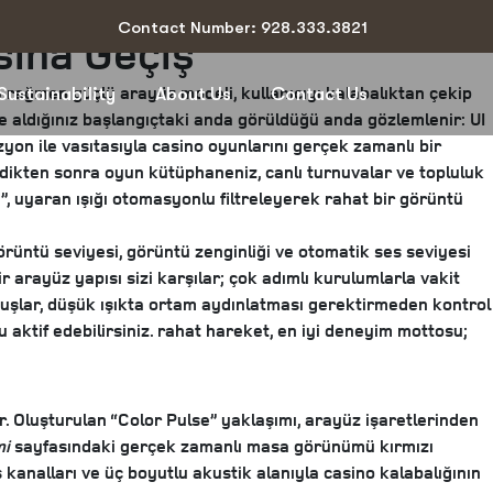
Contact Number: 928.333.3821
sına Geçiş
na rağmen güçlü arayüz modeli, kullanıcıyı kalabalıktan çekip
Sustainability
About Us
Contact Us
ze aldığınız başlangıçtaki anda görüldüğü anda gözlemlenir: UI
izyon ile vasıtasıyla casino oyunlarını gerçek zamanlı bir
rdikten sonra oyun kütüphaneniz, canlı turnuvalar ve topluluk
u”, uyaran ışığı otomasyonlu filtreleyerek rahat bir görüntü
üntü seviyesi, görüntü zenginliği ve otomatik ses seviyesi
r arayüz yapısı sizi karşılar; çok adımlı kurulumlarla vakit
şlar, düşük ışıkta ortam aydınlatması gerektirmeden kontrol
tif edebilirsiniz. rahat hareket, en iyi deneyim mottosu;
r. Oluşturulan “Color Pulse” yaklaşımı, arayüz işaretlerinden
mi
sayfasındaki gerçek zamanlı masa görünümü kırmızı
kanalları ve üç boyutlu akustik alanıyla casino kalabalığının