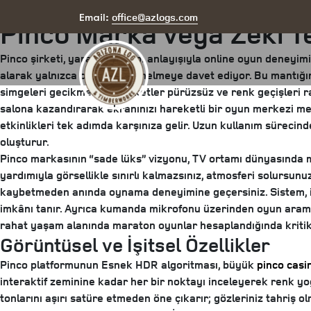
Posted
May 13, 2025
June 18, 2025
by
arizona
office@azlogs.com
Email:
Pinco Marka veya Zeki Te
on
Pinco şirketi, yaratıcı altyapı anlayışıyla online oyun deneyi
alarak yalnızca oyunlara yönelmeye davet ediyor. Bu mantığın 
simgeleri gecikmesiz, hareketler pürüzsüz ve renk geçişleri
salona kazandırarak ekranınızı hareketli bir oyun merkezi m
etkinlikleri tek adımda karşınıza gelir. Uzun kullanım sürecin
oluşturur.
Pinco markasının “sade lüks” vizyonu, TV ortamı dünyasında m
yardımıyla görsellikle sınırlı kalmazsınız,
atmosferi solursunu
kaybetmeden anında oynama deneyimine geçersiniz. Sistem, iş
imkânı tanır. Ayrıca kumanda mikrofonu üzerinden oyun arama
rahat yaşam alanında maraton oyunlar hesaplandığında kritik
Görüntüsel ve İşitsel Özellikler
Pinco platformunun Esnek HDR algoritması, büyük
pinco casi
interaktif zeminine kadar her bir noktayı inceleyerek renk y
tonlarını aşırı satüre etmeden öne çıkarır; gözleriniz tahriş 