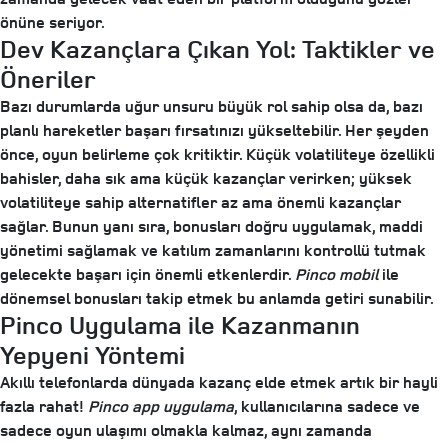
önüne seriyor.
Dev Kazançlara Çıkan Yol: Taktikler ve
Öneriler
Bazı durumlarda uğur unsuru büyük rol sahip olsa da, bazı
planlı hareketler başarı fırsatınızı yükseltebilir. Her şeyden
önce,
oyun belirleme
çok kritiktir. Küçük volatiliteye özellikli
bahisler, daha sık ama küçük kazançlar verirken; yüksek
volatiliteye sahip alternatifler az ama önemli kazançlar
sağlar. Bunun yanı sıra, bonusları doğru uygulamak, maddi
yönetimi sağlamak ve katılım zamanlarını kontrollü tutmak
gelecekte başarı için önemli etkenlerdir.
Pinco mobil
ile
dönemsel bonusları takip etmek bu anlamda getiri sunabilir.
Pinco Uygulama ile Kazanmanın
Yepyeni Yöntemi
Akıllı telefonlarda dünyada kazanç elde etmek artık bir hayli
fazla rahat!
Pinco app uygulama
, kullanıcılarına sadece ve
sadece oyun ulaşımı olmakla kalmaz, aynı zamanda