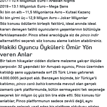
2017 – 10.4 Milyonluk Euro – Arabian Nights
2019 – 13.1 Milyonluk Euro – Mega Şans
İki bin on altı – 11,5 Milyonlarca Avro – Kutsal Kazanç
İki bin yirmi üç – 12,9 Milyon Avro – Joker Milyonlar
Söz konusu ödüllerin birleşik faktörü, ideal anında ideal
kararı deneyen talihli oyuncuların yaşamlarının bütünüyle
farklılaşmasıdır. Pinco sitesi aracılığıyla siz de
pinco indir
alternatifini seçerek söz konusu aleme katılım atabilirsiniz.
Hakiki Oyuncu Öyküleri: Ömür Yön
veren Anlar
Bir takım hikayeler cidden dizilere malzeme yakışır ölçüde
çarpıcıdır. 32 yaşındaki bir Avrupalı oyuncu, Pinco üzerinden
katıldığı şans uygulamada sırf 25 Türk Lirası yatırarak
4.000.000₺ jackpot aldı. Benzeyen biçimde, bir Türkiye’li
katılımcı,
pinco canlı bahis
kısmında mevcut olan gerçek
zamanlı çark platformunda, bütün sermayesini tek seçeneğe
seçerek bir milyon üç yüz bin lira elde etti. Söz konusu tür
anlatılar, Pinco platformunun sadece zevkli değil, aynı
zamanda gelecek vaat eden bir platform olduğunu gözler