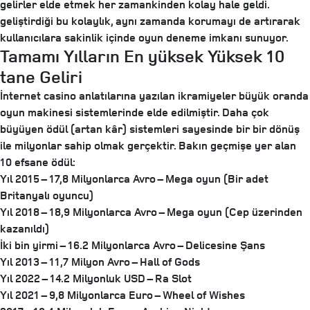
gelirler elde etmek her zamankinden kolay hale geldi.
geliştirdiği bu kolaylık, aynı zamanda korumayı de artırarak
kullanıcılara sakinlik içinde oyun deneme imkanı sunuyor.
Tamamı Yılların En yüksek Yüksek 10
tane Geliri
İnternet casino anlatılarına yazılan ikramiyeler büyük oranda
oyun makinesi sistemlerinde elde edilmiştir. Daha çok
büyüyen ödül
(artan kâr) sistemleri sayesinde bir bir dönüş
ile milyonlar sahip olmak gerçektir. Bakın geçmişe yer alan
10 efsane ödül:
Yıl 2015 – 17,8 Milyonlarca Avro – Mega oyun (Bir adet
Britanyalı oyuncu)
Yıl 2018 – 18,9 Milyonlarca Avro – Mega oyun (Cep üzerinden
kazanıldı)
İki bin yirmi – 16.2 Milyonlarca Avro – Delicesine Şans
Yıl 2013 – 11,7 Milyon Avro – Hall of Gods
Yıl 2022 – 14.2 Milyonluk USD – Ra Slot
Yıl 2021 – 9,8 Milyonlarca Euro – Wheel of Wishes