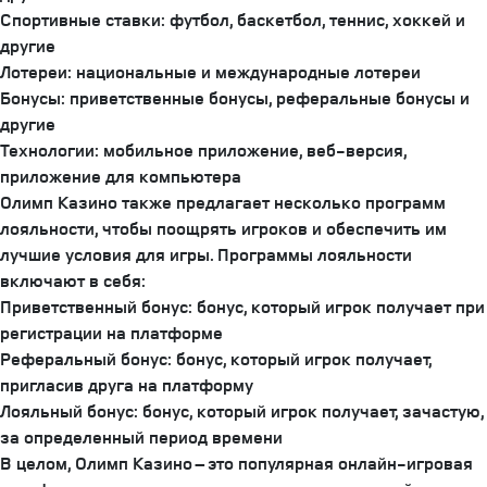
Спортивные ставки: футбол, баскетбол, теннис, хоккей и
другие
Лотереи: национальные и международные лотереи
Бонусы: приветственные бонусы, реферальные бонусы и
другие
Технологии: мобильное приложение, веб-версия,
приложение для компьютера
Олимп Казино также предлагает несколько программ
лояльности, чтобы поощрять игроков и обеспечить им
лучшие условия для игры. Программы лояльности
включают в себя:
Приветственный бонус: бонус, который игрок получает при
регистрации на платформе
Реферальный бонус: бонус, который игрок получает,
пригласив друга на платформу
Лояльный бонус: бонус, который игрок получает, зачастую,
за определенный период времени
В целом, Олимп Казино – это популярная онлайн-игровая