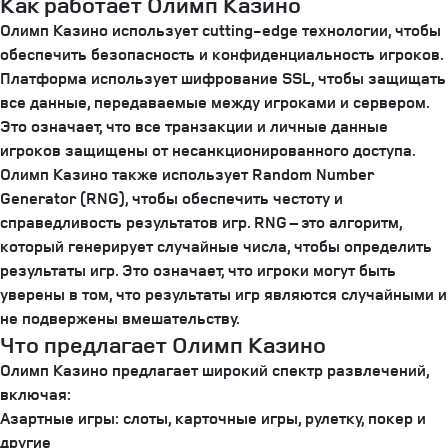
Как работает Олимп Казино
Олимп Казино использует cutting-edge технологии, чтобы
обеспечить безопасность и конфиденциальность игроков.
Платформа использует шифрование SSL, чтобы защищать
все данные, передаваемые между игроками и сервером.
Это означает, что все транзакции и личные данные
игроков защищены от несанкционированного доступа.
Олимп Казино также использует Random Number
Generator (RNG), чтобы обеспечить честоту и
справедливость результатов игр. RNG – это алгоритм,
который генерирует случайные числа, чтобы определить
результаты игр. Это означает, что игроки могут быть
уверены в том, что результаты игр являются случайными и
не подвержены вмешательству.
Что предлагает Олимп Казино
Олимп Казино предлагает широкий спектр развлечений,
включая:
Азартные игры: слоты, карточные игры, рулетку, покер и
другие