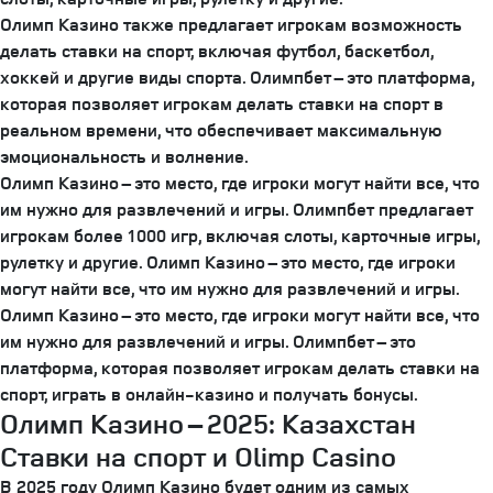
Олимп Казино также предлагает игрокам возможность
делать ставки на спорт, включая футбол, баскетбол,
хоккей и другие виды спорта. Олимпбет – это платформа,
которая позволяет игрокам делать ставки на спорт в
реальном времени, что обеспечивает максимальную
эмоциональность и волнение.
Олимп Казино – это место, где игроки могут найти все, что
им нужно для развлечений и игры. Олимпбет предлагает
игрокам более 1000 игр, включая слоты, карточные игры,
рулетку и другие. Олимп Казино – это место, где игроки
могут найти все, что им нужно для развлечений и игры.
Олимп Казино – это место, где игроки могут найти все, что
им нужно для развлечений и игры. Олимпбет – это
платформа, которая позволяет игрокам делать ставки на
спорт, играть в онлайн-казино и получать бонусы.
Олимп Казино – 2025: Казахстан
Ставки на спорт и Olimp Casino
В 2025 году Олимп Казино будет одним из самых