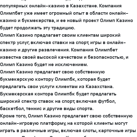
популярных онлайн-казино в Казахстане. Компания
Олимпбет уже имеет огромный опыт в области онлайн-
казино и букмекерства, и ее новый проект Олимп Казино
будет продолжать эту традицию.
Олимп Казино предлагает своим клиентам широкий
спектр услуг, включая ставки на спорт, игры в онлайн-
казино и другие развлечения. Компания Олимпбет
известна своей высокой качеством и безопасностью, и
Олимп Казино будет не исключением.
Олимп Казино предлагает свою собственную
букмекерскую контору Олимпбк, которая будет
предлагать свои услуги клиентам из Казахстана.
Букмекерская контора Олимпбк будет предлагать
широкий спектр ставок на спорт, включая футбол,
баскетбол, теннис и другие виды спорта.
Кроме того, Олимп Казино предлагает свою собственную
онлайн-игровую платформу, на которой клиенты могут
играть в различные игры, включая слоты, карточные игры