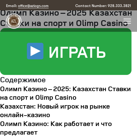
Posted
August 21, 2025
August 22, 2025
by
arizona
office@azlogs.com
Email:
Contact Number: 928.333.3821
Олимп Казино – 2025 Казахстан
on
Ставки на спорт и Olimp Casino
ИГРАТЬ
Содержимое
Олимп Казино – 2025: Казахстан Ставки
на спорт и Olimp Casino
Казахстан: Новый игрок на рынке
онлайн-казино
Олимп Казино: Как работает и что
предлагает