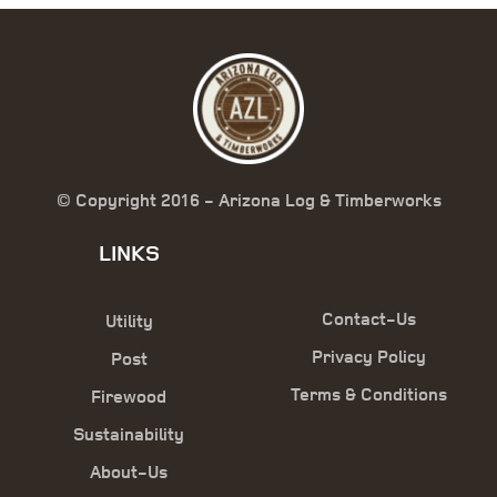
© Copyright 2016 - Arizona Log & Timberworks
LINKS
Contact-Us
Utility
Privacy Policy
Post
Terms & Conditions
Firewood
Sustainability
About-Us