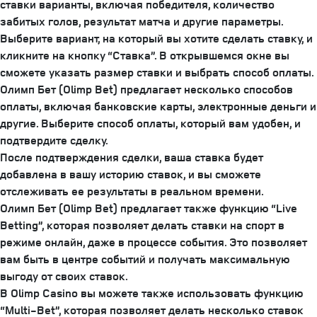
ставки варианты, включая победителя, количество
забитых голов, результат матча и другие параметры.
Выберите вариант, на который вы хотите сделать ставку, и
кликните на кнопку “Ставка”. В открывшемся окне вы
сможете указать размер ставки и выбрать способ оплаты.
Олимп Бет (Olimp Bet) предлагает несколько способов
оплаты, включая банковские карты, электронные деньги и
другие. Выберите способ оплаты, который вам удобен, и
подтвердите сделку.
После подтверждения сделки, ваша ставка будет
добавлена в вашу историю ставок, и вы сможете
отслеживать ее результаты в реальном времени.
Олимп Бет (Olimp Bet) предлагает также функцию “Live
Betting”, которая позволяет делать ставки на спорт в
режиме онлайн, даже в процессе события. Это позволяет
вам быть в центре событий и получать максимальную
выгоду от своих ставок.
В Olimp Casino вы можете также использовать функцию
“Multi-Bet”, которая позволяет делать несколько ставок