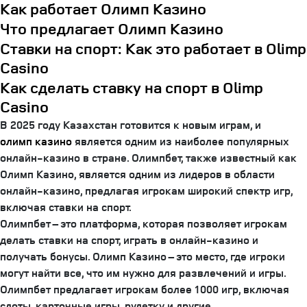
Как работает Олимп Казино
Что предлагает Олимп Казино
Ставки на спорт: Как это работает в Olimp
Casino
Как сделать ставку на спорт в Olimp
Casino
В 2025 году Казахстан готовится к новым играм, и
олимп казино
является одним из наиболее популярных
онлайн-казино в стране. Олимпбет, также известный как
Олимп Казино, является одним из лидеров в области
онлайн-казино, предлагая игрокам широкий спектр игр,
включая ставки на спорт.
Олимпбет – это платформа, которая позволяет игрокам
делать ставки на спорт, играть в онлайн-казино и
получать бонусы. Олимп Казино – это место, где игроки
могут найти все, что им нужно для развлечений и игры.
Олимпбет предлагает игрокам более 1000 игр, включая
слоты, карточные игры, рулетку и другие.