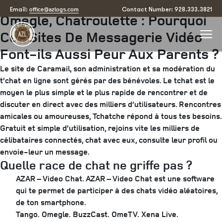
Posted
June 15, 2025
June 17, 2025
by
arizona
office@azlogs.com
Email:
Contact Number: 928.333.3821
Omegle, Chatroulette : Pourquoi
on
Ces Sites De Messagerie Vidéo
Font-ils Aussi Peur Aux Parents ?
Le site de Caramail, son administration et sa modération du
t’chat en ligne sont gérés par des bénévoles. Le tchat est le
moyen le plus simple et le plus rapide de rencontrer et de
discuter en direct avec des milliers d’utilisateurs. Rencontres
amicales ou amoureuses, Tchatche répond à tous tes besoins.
Gratuit et simple d’utilisation, rejoins vite les milliers de
célibataires connectés, chat avec eux, consulte leur profil ou
envoie-leur un message.
Quelle race de chat ne griffe pas ?
AZAR – Video Chat. AZAR – Video Chat est une software
qui te permet de participer à des chats vidéo aléatoires,
de ton smartphone.
Tango.
Omegle.
BuzzCast.
OmeTV.
Xena Live.