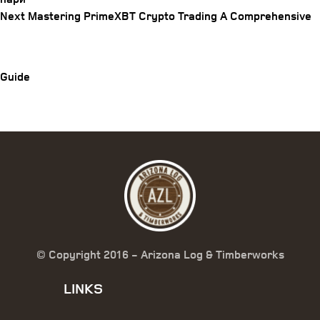
Post
Next
Next
Mastering PrimeXBT Crypto Trading A Comprehensive
navigation
Post
Guide
© Copyright 2016 - Arizona Log & Timberworks
LINKS