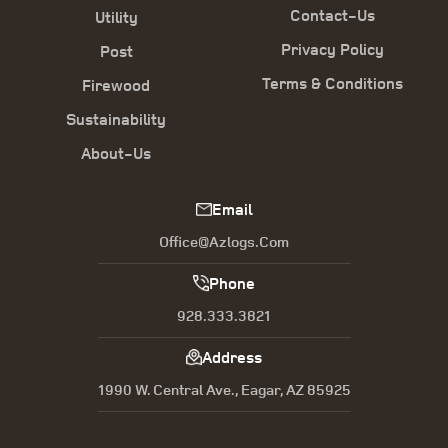
Contact-Us
Utility
Privacy Policy
Post
Terms & Conditions
Firewood
Sustainability
About-Us
Email
Office@azlogs.com
Phone
928.333.3821
Address
1990 W. Central Ave., Eagar, AZ 85925
About
Contact