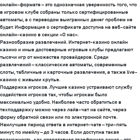
онлайн-формате – это однозначная уверенность того, что
в игровом клубе собраны только сертифицированные
автоматы, а с переводом выигранных денег проблем не
будет. Информация о сертификате доступна на веб-сайте
онлайн-казино в секции «О нас».
Разнообразие развлечений. Интернет-казино онлайн
казино и иные достоверные игровые клубы предлагают
тысячи игр от множества провайдеров. Среди
развлечений – классические автоматы, современные
слоты, табличные и карточные развлечения, а также live-
казино с живыми крупье.
Поддержка игроков. Лучшие казино устраивают службу
содействия игроков так, чтобы игрокам было
максимально удобно. Наиболее часто обратиться в
техподдержку можно через лайв-чат на сайте, через
форму обратной связи или по электронной почте.
Наилучшее период ответа в интернет-чате – три-пять
минут, по имейлу – до 3 часов. Если доступна такая
возможность, как оперативная телефонная линия – это