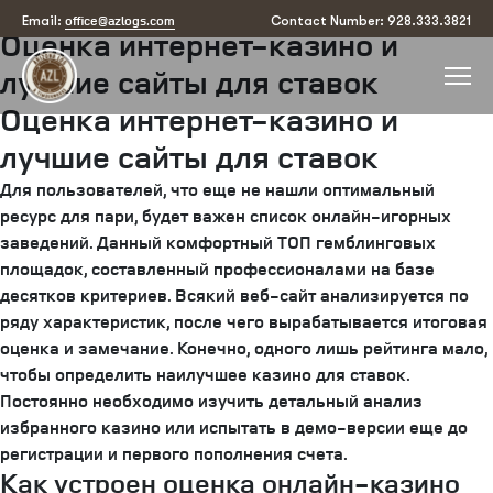
Posted
May 27, 2025
May 29, 2025
by
arizona
office@azlogs.com
Email:
Contact Number: 928.333.3821
Оценка интернет-казино и
on
лучшие сайты для ставок
Оценка интернет-казино и
лучшие сайты для ставок
Для пользователей, что еще не нашли оптимальный
ресурс для пари, будет важен список онлайн-игорных
заведений. Данный комфортный ТОП гемблинговых
площадок, составленный профессионалами на базе
десятков критериев. Всякий веб-сайт анализируется по
ряду характеристик, после чего вырабатывается итоговая
оценка и замечание. Конечно, одного лишь рейтинга мало,
чтобы определить наилучшее казино для ставок.
Постоянно необходимо изучить детальный анализ
избранного казино или испытать в демо-версии еще до
регистрации и первого пополнения счета.
Как устроен оценка онлайн-казино