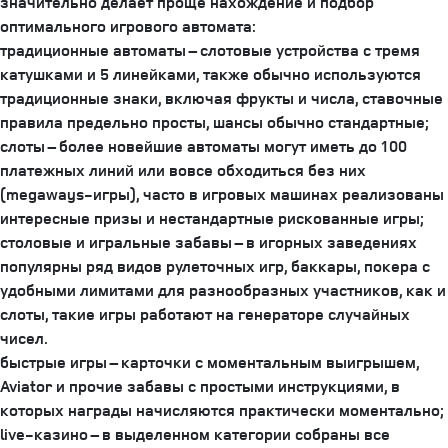
значительно делает проще нахождение и подбор
оптимального игрового автомата:
традиционные автоматы – слотовые устройства с тремя
катушками и 5 линейками, также обычно используются
традиционные знаки, включая фрукты и числа, ставочные
правила предельно просты, шансы обычно стандартные;
слоты – более новейшие автоматы могут иметь до 100
платежных линий или вовсе обходиться без них
(megaways-игры), часто в игровых машинах реализованы
интересные призы и нестандартные рискованные игры;
столовые и игральные забавы – в игорных заведениях
популярны ряд видов рулеточных игр, баккары, покера с
удобными лимитами для разнообразных участников, как и
слоты, такие игры работают на генераторе случайных
чисел.
быстрые игры – карточки с моментальным выигрышем,
Aviator и прочие забавы с простыми инструкциями, в
которых награды начисляются практически моментально;
live-казино – в выделенном категории собраны все