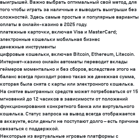
выигрышей. Важно выбрать оптимальный свой метод, для
того чтобы играть за наличные и выводить выигрыши без
сложностей. Здесь самые простые и популярные варианты
оплаты в онлайн-казино в 2025 году.
платежные карточки, включая Visa и MasterCard;
электронные кошельки
мобильная бизнес
денежные инструменты
цифровые кошельки, включая Bitcoin, Ethereum, Litecoin.
Интернет-казино онлайн автоматы переводит вклады
геймеров моментально и без сборов, вследствие этого на
баланс всегда приходит ровно такая же денежная сумма,
которая была снята с карты или электронного кошелька.
На снятие выигранных средств может потребоваться от 15
мгновений до 12 часиков в зависимости от положений
функционирования конкретного банка или виртуального
кошелька. Статус запроса на вывод всегда отображается
в аккаунте, если деньги не поступают долго – есть причина
связаться с поддержкой.
Некоторые из виртуальные игровые платформы с