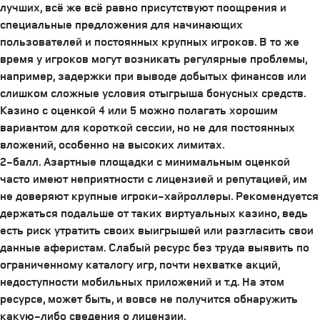
лучших, всё же всё равно присутствуют поощрения и
специальные предложения для начинающих
пользователей и постоянных крупных игроков. В то же
время у игроков могут возникать регулярные проблемы,
например, задержки при выводе добытых финансов или
слишком сложные условия отыгрыша бонусных средств.
Казино с оценкой 4 или 5 можно полагать хорошим
вариантом для короткой сессии, но не для постоянных
вложений, особенно на высоких лимитах.
2-балл. Азартные площадки с минимальным оценкой
часто имеют неприятности с лицензией и репутацией, им
не доверяют крупные игроки-хайроллеры. Рекомендуется
держаться подальше от таких виртуальных казино, ведь
есть риск утратить своих выигрышей или разгласить свои
данные аферистам. Слабый ресурс без труда выявить по
ограниченному каталогу игр, почти нехватке акций,
недоступности мобильных приложений и т.д. На этом
ресурсе, может быть, и вовсе не получится обнаружить
какую-либо сведения о лицензии.