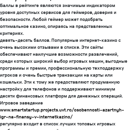
Баллы в рейтинге являются значимым индикатором
уровня доступных сервисов для геймеров, доверия и
безопасности. Любой геймер может подобрать
оптимальное казино, опираясь на представленных
критериях.
девять-десять баллов. Популярные интернет-казино с
очень высокими отзывами в списке. Эти сайты
обеспечивают наилучшие возможности развлечений,
среди которых широкий выбор игровых машин, выгодные
программы и премии, профессиональную техподдержку
игроков и очень быстрые транзакции на карты или
кошельки. Эти к тому же предоставляют продуманную
настройку для телефонов и поддерживают минимум
десяти финансовых платформ для денежных операций.
Игровое заведение
www.smartstartup.projects.uvt.ro/osobennosti-azartnyh-
igr-na-finansy-v-internetkazino/
регулярно входит в список лучших топовых игровых