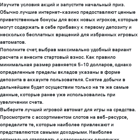
Изучите условия акций и запустите начальный приз.
Обычно лучшие интернет-казино предоставляют ценные
приветственные бонусы для всех новых игроков, которые
могут содержать в себе прибавку к первому депозиту и
несколько бесплатных вращений для избранных игровых
автоматов.
Пополните счет, выбрав максимально удобный вариант
расчета и внесите стартовый взнос. Как правило
минимальная размер равняется 5-10 долларов, однако
определенные пределы вкладов указаны в форме
депозита в аккаунте пользователя. Снятие добычи в
дальнейшем будет осуществим только на те же самые
данные, которые ранее уже использовались при
увеличении счета.
Выберите лучший игровой автомат для игры на средства.
Просмотрите с ассортиментом слотов на веб-ресурсе,
определите те, которые наиболее привлекают и
представляются самыми доходными. Наиболее
оптимально стартовать с классических одноруких