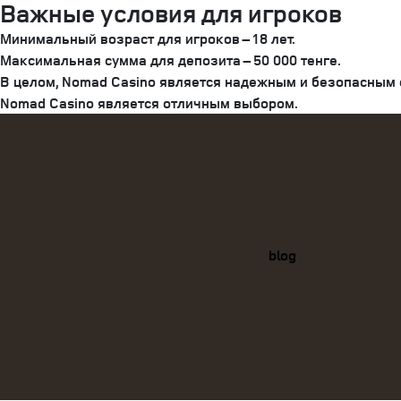
Важные условия для игроков
Минимальный возраст для игроков – 18 лет.
Максимальная сумма для депозита – 50 000 тенге.
В целом, Nomad Casino является надежным и безопасным о
Nomad Casino является отличным выбором.
Categories
blog