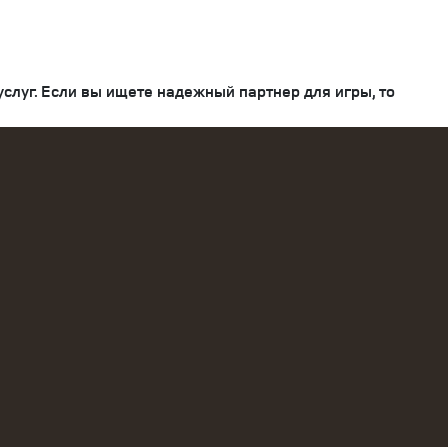
слуг. Если вы ищете надежный партнер для игры, то