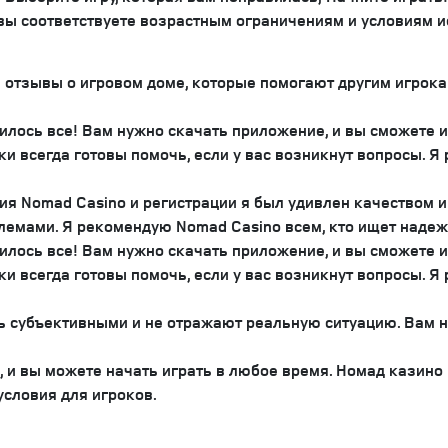
 вы соответствуете возрастным ограничениям и условиям 
 отзывы о игровом доме, которые помогают другим игрока
илось все! Вам нужно скачать приложение, и вы сможете и
 всегда готовы помочь, если у вас возникнут вопросы. Я
ия Nomad Casino и регистрации я был удивлен качеством 
блемами. Я рекомендую Nomad Casino всем, кто ищет надеж
илось все! Вам нужно скачать приложение, и вы сможете и
 всегда готовы помочь, если у вас возникнут вопросы. Я
ть субъективными и не отражают реальную ситуацию. Вам 
 и вы можете начать играть в любое время. Номад казино 
условия для игроков.