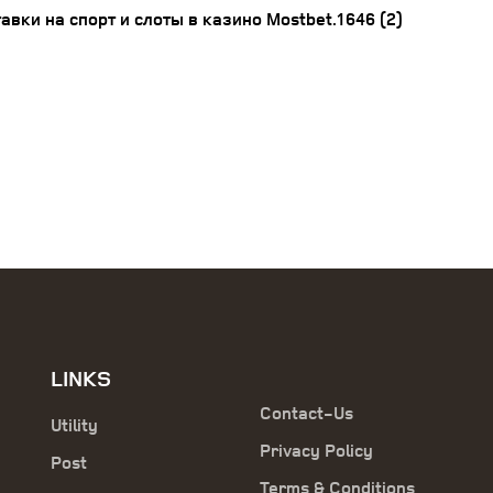
авки на спорт и слоты в казино Mostbet.1646 (2)
LINKS
Contact-Us
Utility
Privacy Policy
Post
Terms & Conditions