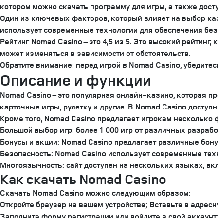
котором можно скачать программу для игры, а также дост
Один из ключевых факторов, который влияет на выбор каз
использует современные технологии для обеспечения без
Рейтинг Nomad Casino – это 4,5 из 5. Это высокий рейтинг,
может изменяться в зависимости от обстоятельств.
Обратите внимание: перед игрой в Nomad Casino, убедитес
Описание и функции
Nomad Casino – это популярная онлайн-казино, которая п
карточные игры, рулетку и другие. В Nomad Casino доступн
Кроме того, Nomad Casino предлагает игрокам несколько 
Большой выбор игр: более 1 000 игр от различных разрабо
Бонусы и акции: Nomad Casino предлагает различные бону
Безопасность: Nomad Casino использует современные тех
Многоязычность: сайт доступен на нескольких языках, вк
Как скачать Nomad Casino
Скачать Nomad Casino можно следующим образом:
Откройте браузер на вашем устройстве;
Вставьте в адресн
Заполните форму регистрации или войдите в свой аккаунт