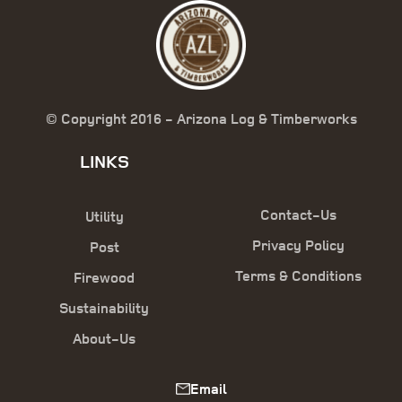
© Copyright 2016 - Arizona Log & Timberworks
LINKS
Contact-Us
Utility
Privacy Policy
Post
Terms & Conditions
Firewood
Sustainability
About-Us
Email