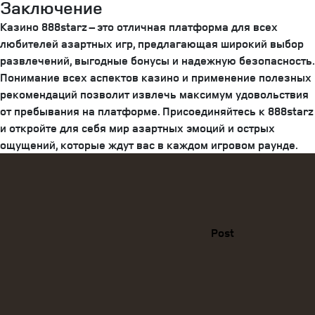
Заключение
Казино 888starz – это отличная платформа для всех
любителей азартных игр, предлагающая широкий выбор
развлечений, выгодные бонусы и надежную безопасность.
Понимание всех аспектов казино и применение полезных
рекомендаций позволит извлечь максимум удовольствия
от пребывания на платформе. Присоединяйтесь к 888starz
и откройте для себя мир азартных эмоций и острых
ощущений, которые ждут вас в каждом игровом раунде.
Categories
Post