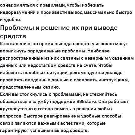
ознакомляться с правилами, чтобы избежать
недоразумений и произвести вывод максимально быстро
и удобно.
Проблемы и решение их при выводе
средств
К сожалению, во время вывода средств у игроков могут
возникнуть определенные проблемы. Наиболее
распространенные из них связаны с неверным указанием
данных или недостатком средств на счете. Чтобы
избежать подобных ситуаций, рекомендуется дважды
проверять введенные данные и следовать инструкциям,
предоставленным казино.
Если вы столкнулись с проблемами, не стесняйтесь
обращаться в службу поддержки 888starz. Она работает
круглосуточно и готова помочь в решении любых
вопросов. Быстрое реагирование и удобные способы
связи являются важными аспектами, которые
гарантируют успешный вывод средств.