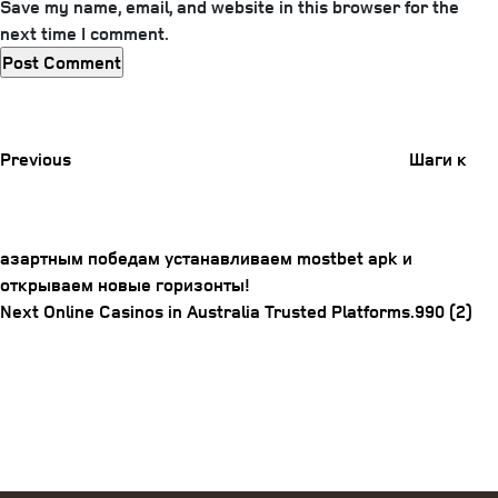
Save my name, email, and website in this browser for the
next time I comment.
Previous
Post
Previous
Шаги к
азартным победам устанавливаем mostbet apk и
открываем новые горизонты!
Post
Next
Next
Online Casinos in Australia Trusted Platforms.990 (2)
navigation
Post