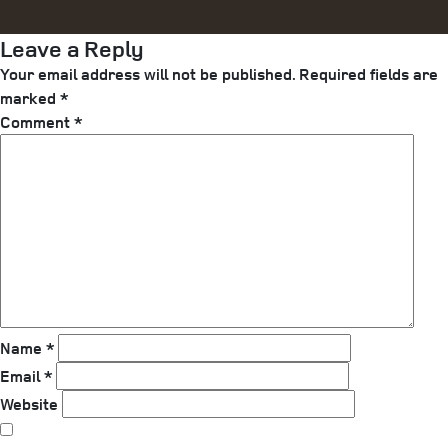
Leave a Reply
Your email address will not be published.
Required fields are
marked
*
Comment
*
Name
*
Email
*
Website