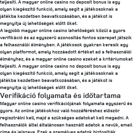
teljesíti. A magyar online casino no deposit bonus is egy
olyan kiegészítő funkció, amely segít a játékosoknak a
játékba kezdetben beavatkozásában, és a játékot is
megnyitja új lehetőségek előtt őket.
A legjobb magyar online casino lehetőségek közül a gyors
verifikáció és az egyszerű azonosítás fontos szerepet játszik
a felhasználói élményben. A játékosok gyakran keresik egy
olyan platformot, amely hozzáadott értéket ad a felhasználói
élményhez, és a magyar online casino ezeket a kritériumokat
teljesíti. A magyar online casino no deposit bonus is egy
olyan kiegészítő funkció, amely segít a játékosoknak a
játékba kezdetben beavatkozásában, és a játékot is
megnyitja új lehetőségek előtt őket.
Verifikáció folyamata és időtartama
Magyar online casino verifikációjának folyamata egyszerű és
gyors. Az online játékokhoz való hozzáféréshez először
regisztrálni kell, majd a szükséges adatokat kell megadni. A
felhasználók által általánosan használt adatok a nevük, email
címe és jelszava. Ezek a személyes adatok biztosítják