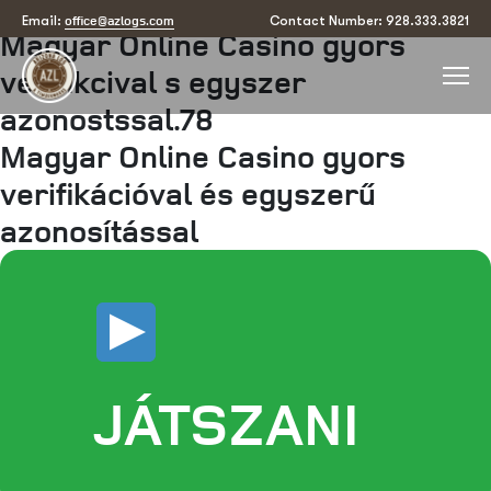
Posted
September 22, 2025
by
arizona
office@azlogs.com
Email:
Contact Number: 928.333.3821
Magyar Online Casino gyors
on
verifikcival s egyszer
azonostssal.78
Magyar Online Casino gyors
verifikációval és egyszerű
azonosítással
JÁTSZANI