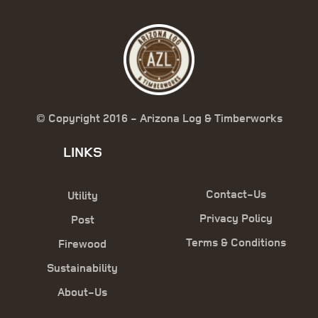
© Copyright 2016 - Arizona Log & Timberworks
LINKS
Contact-Us
Utility
Privacy Policy
Post
Terms & Conditions
Firewood
Sustainability
About-Us