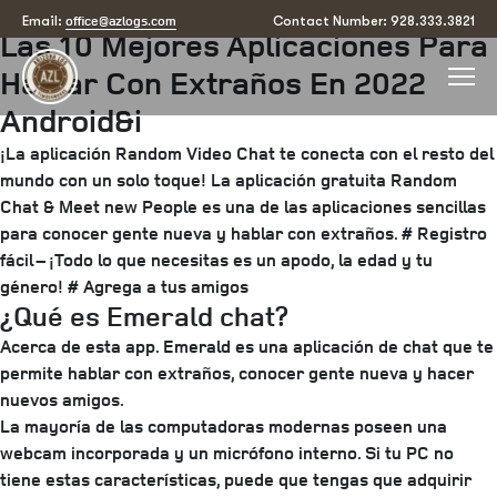
Posted
March 24, 2025
June 17, 2025
by
arizona
office@azlogs.com
Email:
Contact Number: 928.333.3821
Las 10 Mejores Aplicaciones Para
on
Hablar Con Extraños En 2022
Android&i
¡La aplicación Random Video Chat te conecta con el resto del
mundo con un solo toque! La aplicación gratuita Random
Chat & Meet new People es una de las aplicaciones sencillas
para conocer gente nueva y hablar con extraños. # Registro
fácil – ¡Todo lo que necesitas es un apodo, la edad y tu
género! # Agrega a tus amigos
¿Qué es Emerald chat?
Acerca de esta app. Emerald es una aplicación de chat que te
permite hablar con extraños, conocer gente nueva y hacer
nuevos amigos.
La mayoría de las computadoras modernas poseen una
webcam incorporada y un micrófono interno. Si tu PC no
tiene estas características, puede que tengas que adquirir