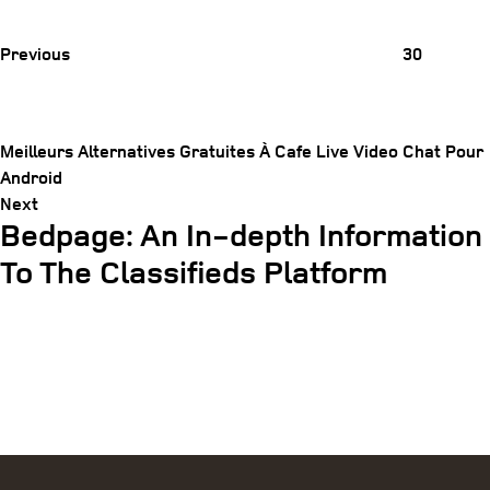
Post
Previous
30
Meilleurs Alternatives Gratuites À Cafe Live Video Chat Pour
Android
Next
Next
Post
Bedpage: An In-depth Information
Post
navigation
To The Classifieds Platform