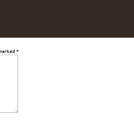
 marked
*