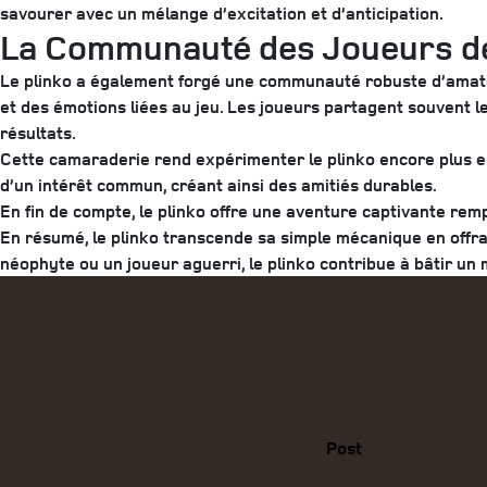
savourer avec un mélange d’excitation et d’anticipation.
La Communauté des Joueurs de
Le
plinko
a également forgé une communauté robuste d’amateu
et des émotions liées au jeu. Les joueurs partagent souvent 
résultats.
Cette camaraderie rend expérimenter le
plinko
encore plus en
d’un intérêt commun, créant ainsi des amitiés durables.
En fin de compte, le
plinko
offre une aventure captivante rempl
En résumé, le
plinko
transcende sa simple mécanique en offra
néophyte ou un joueur aguerri, le
plinko
contribue à bâtir un 
Categories
Post