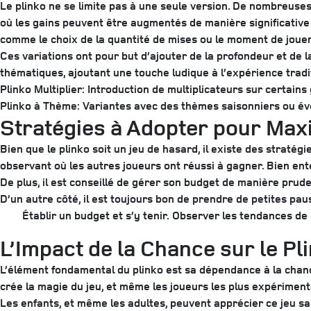
Le
plinko
ne se limite pas à une seule version. De nombreuses 
où les gains peuvent être augmentés de manière significative e
comme le choix de la quantité de mises ou le moment de jouer
Ces variations ont pour but d’ajouter de la profondeur et de l
thématiques, ajoutant une touche ludique à l’expérience tradi
Plinko Multiplier:
Introduction de multiplicateurs sur certains 
Plinko à Thème:
Variantes avec des thèmes saisonniers ou év
Stratégies à Adopter pour Max
Bien que le
plinko
soit un jeu de hasard, il existe des stratég
observant où les autres joueurs ont réussi à gagner. Bien enten
De plus, il est conseillé de gérer son budget de manière prude
D’un autre côté, il est toujours bon de prendre de petites paus
Établir un budget et s’y tenir.
Observer les tendances de l
L’Impact de la Chance sur le Pl
L’élément fondamental du
plinko
est sa dépendance à la chance
crée la magie du jeu, et même les joueurs les plus expérimenté
Les enfants, et même les adultes, peuvent apprécier ce jeu sans