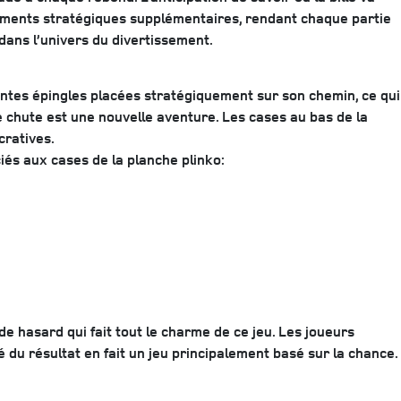
 éléments stratégiques supplémentaires, rendant chaque partie
dans l’univers du divertissement.
érentes épingles placées stratégiquement sur son chemin, ce qui
 chute est une nouvelle aventure. Les cases au bas de la
cratives.
ciés aux cases de la planche
plinko
:
de hasard qui fait tout le charme de ce jeu. Les joueurs
té du résultat en fait un jeu principalement basé sur la chance.