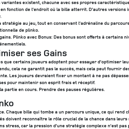
variantes existent, chacune avec ses propres caractéristiques
n fonction de l’endroit où la bille atterrit. D’autres versions
.
a stratégie au jeu, tout en conservant l’adrénaline du parcour
tionnelle de
plinko
.
gains.
Plinko avec Bonus:
Des bonus sont offerts à certains ni
énementiels.
imiser ses Gains
ies que certains joueurs adoptent pour essayer d’optimiser leu
du, cela ne garantit pas le succès, mais cela peut fournir des 
nte. Les joueurs devraient fixer un montant à ne pas dépasser a
es pour maintenir son esprit frais et réceptif.
a partie en cours.
Prendre des pauses régulières.
inko
. Chaque bille qui tombe a un parcours unique, ce qui rend ch
s doivent reconnaître le rôle crucial de la chance dans leurs 
 stress, car la pression d’une stratégie complexe n’est pas pré