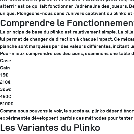
atterrir est ce qui fait fonctionner l’adrénaline des joueurs.
unique. Plongeons-nous dans l’univers captivant du
plinko
et 
Comprendre le Fonctionnement
Le principe de base du
plinko
est relativement simple. La bill
lui permet de changer de direction à chaque impact. Ce méca
planche sont marquées par des valeurs différentes, incitant le
Pour mieux comprendre ces décisions, examinons une table des
Case
Gain
1
5€
2
10€
3
25€
4
50€
5
100€
Comme nous pouvons le voir, le succès au
plinko
dépend énormé
expérimentés développent parfois des méthodes pour tenter d’inf
Les Variantes du Plinko