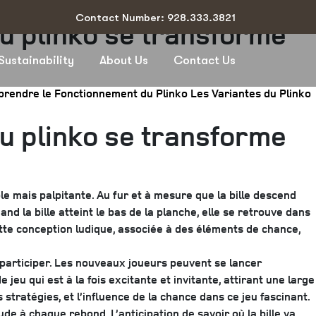
Contact Number: 928.333.3821
du plinko se transforme
Sustainability
About Us
Contact Us
rendre le Fonctionnement du Plinko
Les Variantes du Plinko
du plinko se transforme
e mais palpitante. Au fur et à mesure que la bille descend
nd la bille atteint le bas de la planche, elle se retrouve dans
ette conception ludique, associée à des éléments de chance,
r participer. Les nouveaux joueurs peuvent se lancer
eu qui est à la fois excitante et invitante, attirant une large
 stratégies, et l’influence de la chance dans ce jeu fascinant.
ude à chaque rebond. L’anticipation de savoir où la bille va