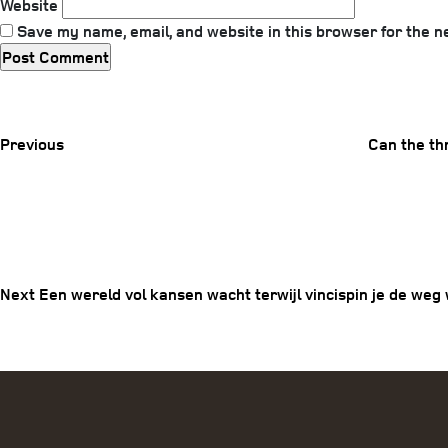
Website
Save my name, email, and website in this browser for the n
Previous
Post
Previous
Can the thr
Post
Next
Post
navigation
Next
Een wereld vol kansen wacht terwijl vincispin je de weg 