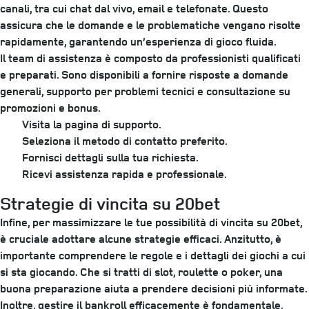
canali, tra cui chat dal vivo, email e telefonate. Questo
assicura che le domande e le problematiche vengano risolte
rapidamente, garantendo un’esperienza di gioco fluida.
Il team di assistenza è composto da professionisti qualificati
e preparati. Sono disponibili a fornire risposte a domande
generali, supporto per problemi tecnici e consultazione su
promozioni e bonus.
Visita la pagina di supporto.
Seleziona il metodo di contatto preferito.
Fornisci dettagli sulla tua richiesta.
Ricevi assistenza rapida e professionale.
Strategie di vincita su 20bet
Infine, per massimizzare le tue possibilità di vincita su
20bet
,
è cruciale adottare alcune strategie efficaci. Anzitutto, è
importante comprendere le regole e i dettagli dei giochi a cui
si sta giocando. Che si tratti di slot, roulette o poker, una
buona preparazione aiuta a prendere decisioni più informate.
Inoltre, gestire il bankroll efficacemente è fondamentale.