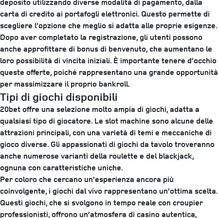
deposito utilizzando diverse modalità di pagamento, dalla
carta di credito ai portafogli elettronici. Questo permette di
scegliere l’opzione che meglio si adatta alle proprie esigenze.
Dopo aver completato la registrazione, gli utenti possono
anche approfittare di bonus di benvenuto, che aumentano le
loro possibilità di vincita iniziali. È importante tenere d’occhio
queste offerte, poiché rappresentano una grande opportunità
per massimizzare il proprio bankroll.
Tipi di giochi disponibili
20bet
offre una selezione molto ampia di giochi, adatta a
qualsiasi tipo di giocatore. Le slot machine sono alcune delle
attrazioni principali, con una varietà di temi e meccaniche di
gioco diverse. Gli appassionati di giochi da tavolo troveranno
anche numerose varianti della roulette e del blackjack,
ognuna con caratteristiche uniche.
Per coloro che cercano un’esperienza ancora più
coinvolgente, i giochi dal vivo rappresentano un’ottima scelta.
Questi giochi, che si svolgono in tempo reale con croupier
professionisti, offrono un’atmosfera di casino autentica,