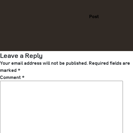
Post
Leave a Reply
Your email address will not be published.
Required fields are
marked
*
Comment
*