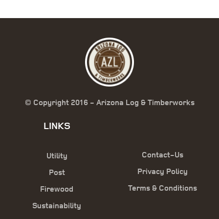
© Copyright 2016 - Arizona Log & Timberworks
LINKS
Contact-Us
Utility
Privacy Policy
Post
Terms & Conditions
Firewood
Sustainability