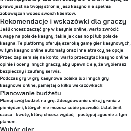
prawo jest na twojej stronie, jeśli kasyno nie spełnia
zobowiązań wobec swoich klientów.
Rekomendacje i wskazówki dla graczy
Jeśli chcesz zacząć grę w kasynie online, warto zwrócić
uwagę na polskie kasyny, takie jak casino pl lub polskie
kasyna. Te platformy oferują szeroką gamę gier kasynowych,
w tym kasyno online automaty oraz inne atrakcyjne opcje.
Przed zapisem się na konto, warto przeczytać kasyno online
opinie i oceny innych graczy, aby upewnić się, że wybierasz
bezpieczny i zaufany serwis.
Podczas gry w gry kasynowe polska lub innych gry
kasynowe online, pamiętaj o kilku wskazówkach:
Planowanie budżetu
Planuj swój budżet na grę. Zdecydowanie unikaj grania z
pieniędzmi, których nie możesz sobie pozwolić. Ustal limit
czasu i kwotę, którą chcesz wydać, i postępuj zgodnie z tym
planem.
Wybór gier