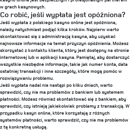
w grach kasynowych.
Co robić, jeśli wypłata jest opóźniona?
Jeśli wypłata z polskiego kasyno online jest opóźniona,
należy natychmiast podjąć kilka kroków. Najpierw warto
skontaktować się z administracją kasyna, aby uzyskać
najnowsze informacje na temat przyczyn opóźnienia. Możesz
skorzystać z kontaktu klienta, który jest dostępny na stronie
internetowej lub w aplikacji kasyna. Pamiętaj, aby dostarczyć
wszystkie niezbędne informacje, takie jak numer konta, data
ostatniej transakcji i inne szczegóły, które mogą pomóc w
rozwiązywaniu problemu.
Jeśli wypłata nadal nie nastąpi po kilku dniach, warto
sprawdzić, czy nie ma problemów z bankiem lub systemem
płatności. Możesz również skontaktować się z bankiem, aby
sprawdzić, czy istnieją jakiekolwiek problemy z transakcją. W
przypadku kasyn online, które korzystają z różnych
systemów płatności, warto sprawdzić, czy nie ma problemów
z tą konkretną usługą.