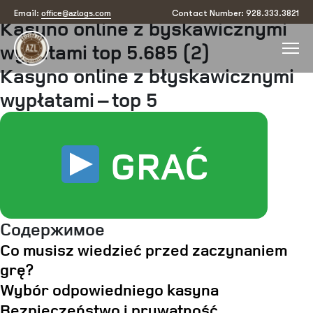
Posted
September 8, 2025
September 8, 2025
by
arizona
office@azlogs.com
Email:
Contact Number: 928.333.3821
Kasyno online z byskawicznymi
on
wypatami top 5.685 (2)
Kasyno online z błyskawicznymi
wypłatami – top 5
GRAĆ
Содержимое
Co musisz wiedzieć przed zaczynaniem
grę?
Wybór odpowiedniego kasyna
Bezpieczeństwo i prywatność