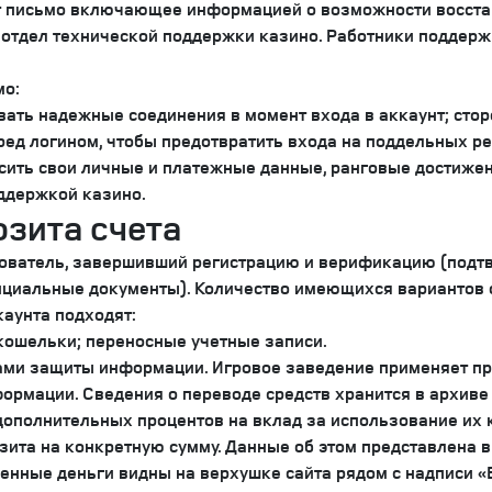
т письмо включающее информацией о возможности восстан
 отдел технической поддержки казино. Работники поддерж
мо:
вать надежные соединения в момент входа в аккаунт;
стор
ед логином, чтобы предотвратить входа на поддельных ре
ить свои личные и платежные данные, ранговые достижени
оддержкой казино.
зита счета
ователь, завершивший регистрацию и верификацию (подт
ициальные документы). Количество имеющихся вариантов 
каунта подходят:
кошельки;
переносные учетные записи.
ами защиты информации. Игровое заведение применяет п
рмации. Сведения о переводе средств хранится в архиве
ополнительных процентов на вклад за использование их 
зита на конкретную сумму. Данные об этом представлена 
сленные деньги видны на верхушке сайта рядом с надписи 