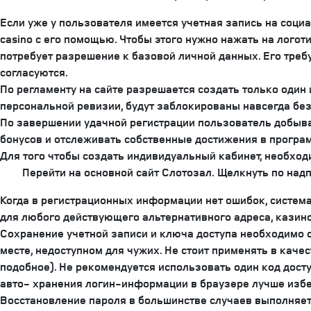
Если уже у пользователя имеется учетная запись на соци
casino с его помощью. Чтобы этого нужно нажать на лого
потребует разрешение к базовой личной данных. Его треб
согласуются.
По регламенту на сайте разрешается создать только оди
персональной ревизии, будут заблокированы навсегда бе
По завершении удачной регистрации пользователь добывае
бонусов и отслеживать собственные достижения в програ
Для того чтобы создать индивидуальный кабинет, необход
Перейти на основной сайт Cлотозал.
Щелкнуть по надп
Когда в регистрационных информации нет ошибок, система
для любого действующего альтернативного адреса, казин
Сохранение учетной записи и ключа доступа необходимо с
месте, недоступном для чужих. Не стоит применять в кач
подобное). Не рекомендуется использовать один код дост
авто- хранения логин-информации в браузере лучше избе
Восстановление пароля в большинстве случаев выполняется