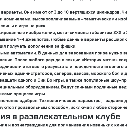
арианты. Они имеют от 3 до 10 вертящихся цилиндров. Чис
и номиналами, высокооплачиваемые – тематическими изо
спины и игра на риск.
кированные изображения, мега-символы габаритом 2X2 и 
рывание 1-4 джекпотов. Любые данные варианты расширяю
ция получать дополнения за фишки.
ыми автоматами. В данных для завоевания приза нужно 
ние. После любого раунда в секции «История матча» сохр
дливости итогового результата и порядочности игорного 
ных администраторов, саперов, дайсов, морского боя и д
двадцати одного и Сик Бо игры, а также популярные шоу-
пециальным оборудованием. Ведут спинами подлинные вед
иками процесса игры.
ечение одобрен. Технологические параметры, градация ди
ются произвольным способом, исключая любое стороннее
ия в развлекательном клубе
ия и вознаграждения для приманивания новеньких клиент