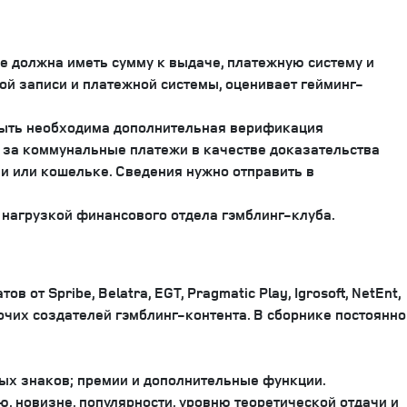
е должна иметь сумму к выдаче, платежную систему и
ой записи и платежной системы, оценивает гейминг-
 быть необходима дополнительная верификация
а за коммунальные платежи в качестве доказательства
ии или кошельке. Сведения нужно отправить в
 нагрузкой финансового отдела гэмблинг-клуба.
 Spribe, Belatra, EGT, Pragmatic Play, Igrosoft, NetEnt,
и прочих создателей гэмблинг-контента. В сборнике постоянно
ых знаков;
премии и дополнительные функции.
 новизне, популярности, уровню теоретической отдачи и