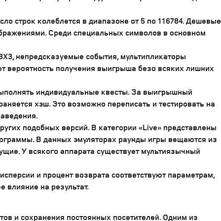
ло строк колеблется в диапазоне от 5 по 116784. Дешевые
бражениями. Среди специальных символов в основном
3X3, непредсказуемые события, мультипликаторы
т вероятность получения выигрыша безо всяких лишних
выполнять индивидуальные квесты. За выигрышный
аняется хэш. Это возможно переписать и тестировать на
заведения.
ругих подобных версий. В категории «Live» представлены
программы. В данных эмуляторах раунды игры вещаются из
ущие. У всякого аппарата существует мультиязычный
сперсии и процент возврата соответствуют параметрам,
 влияние на результат.
ов и сохранения постоянных посетителей. Одним из