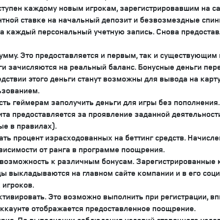
оступен каждому новым игрокам, зарегистрировавшим на с
нтной ставке на начальный депозит и безвозмездные спин
на каждый персональный учетную запись. Снова предостав
умму. Это предоставляется и первым, так и существующим 
ги зачисляются на реальный баланс. Бонусные деньги пере
ствии этого деньги станут возможны для вывода на карт
ьзованием.
ь геймерам заполучить деньги для игры без пополнения. 
ита предоставляется за проявление заданной деятельности
ые в правилах).
ть процент израсходованных на беттинг средств. Начисле
висимости от ранга в программе поощрения.
т возможность к различным бонусам. Зарегистрированные
ы выкладываются на главном сайте компании и в его соци
 игроков.
тивировать. Это возможно выполнить при регистрации, вп
 аккаунте отображается предоставленное поощрение.