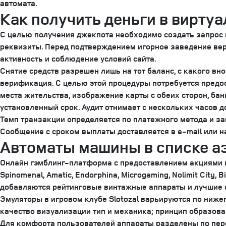
автомата.
Как получить деньги в вирту
С целью получения джекпота необходимо создать запрос 
реквизиты. Перед подтверждением игорное заведение вер
активность и соблюдение условий сайта.
Снятие средств разрешен лишь на тот баланс, с какого в
верификация. С целью этой процедуры потребуется предос
места жительства, изображение карты с обеих сторон, ба
установленный срок. Аудит отнимает с нескольких часов д
Темп транзакции определяется по платежного метода и з
Сообщение с сроком выплаты доставляется в e-mail или н
Автоматы машины в списке а
Онлайн гэмблинг-платформа с предоставлением акциями пре
Spinomenal, Amatic, Endorphina, Microgaming, Nolimit City,
добавляются рейтинговые винтажные аппараты и лучшие 
Эмуляторы в игровом клубе Slotozal варьируются по ниж
качество визуализации
тип и механика;
принцип образов
Для комфорта пользователей аппараты разделены по перс