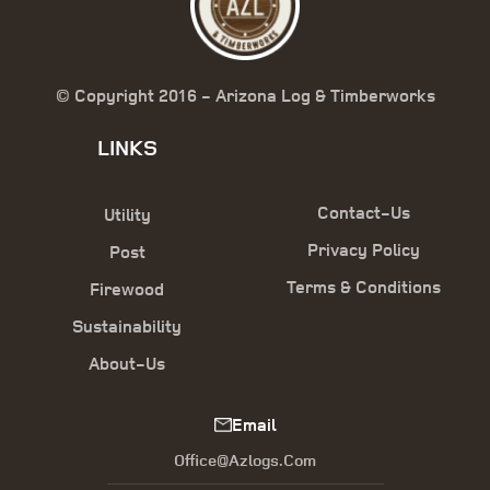
© Copyright 2016 - Arizona Log & Timberworks
LINKS
Contact-Us
Utility
Privacy Policy
Post
Terms & Conditions
Firewood
Sustainability
About-Us
Email
Office@azlogs.com