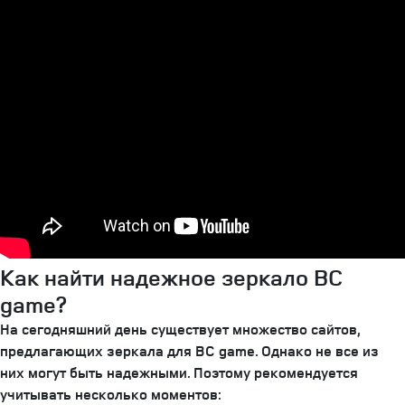
Как найти надежное зеркало BC
game?
На сегодняшний день существует множество сайтов,
предлагающих зеркала для BC game. Однако не все из
них могут быть надежными. Поэтому рекомендуется
учитывать несколько моментов: