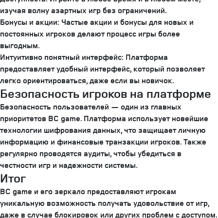
изучая волну азартных игр без ограничений.
Бонусы и акции:
Частые акции и бонусы для новых и
постоянных игроков делают процесс игры более
выгодным.
Интуитивно понятный интерфейс:
Платформа
предоставляет удобный интерфейс, который позволяет
легко ориентироваться, даже если вы новичок.
Безопасность игроков на платформе
Безопасность пользователей — один из главных
приоритетов BC game. Платформа использует новейшие
технологии шифрования данных, что защищает личную
информацию и финансовые транзакции игроков. Также
регулярно проводятся аудиты, чтобы убедиться в
честности игр и надежности системы.
Итог
BC game и его зеркало предоставляют игрокам
уникальную возможность получать удовольствие от игр,
даже в случае блокировок или других проблем с доступом.