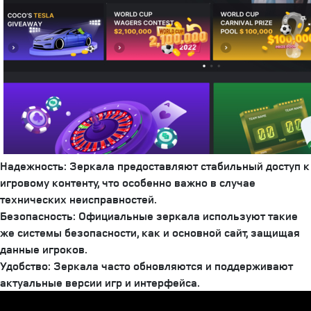
Надежность:
Зеркала предоставляют стабильный доступ к
игровому контенту, что особенно важно в случае
технических неисправностей.
Безопасность:
Официальные зеркала используют такие
же системы безопасности, как и основной сайт, защищая
данные игроков.
Удобство:
Зеркала часто обновляются и поддерживают
актуальные версии игр и интерфейса.