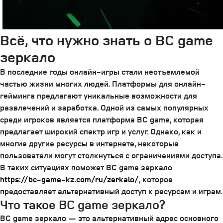
Всё, что нужно знать о BC game
зеркало
В последние годы онлайн-игры стали неотъемлемой
частью жизни многих людей. Платформы для онлайн-
гейминга предлагают уникальные возможности для
развлечений и заработка. Одной из самых популярных
среди игроков является платформа BC game, которая
предлагает широкий спектр игр и услуг. Однако, как и
многие другие ресурсы в интернете, некоторые
пользователи могут столкнуться с ограничениями доступа.
В таких ситуациях поможет BC game зеркало
https://bc-game-kz.com/ru/zerkalo/
, которое
предоставляет альтернативный доступ к ресурсам и играм.
Что такое BC game зеркало?
BC game зеркало — это альтернативный адрес основного