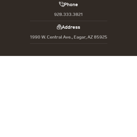
Phone
928.333.3821
Address
1990 W. Central Ave., Eagar, AZ 85925