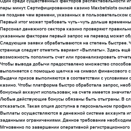
Один среди существенных факторов респектабельности иг
пары минут. Сертифицированное казино Maxbetslots онла
не позднее чем времени, указанных в пользовательском 
Первый итог может требовать чуть-чуть дольше временны
Персонал денежного сектора казино проверяют правильно
указанным факторам первый запрос на перевод может об
Следующие заявки обрабатываются на степень быстрее. Чт
странице следует отметить вариант «Выплаты». Здесь ещё
возможность пополнить счет или проанализировать отчет
Чтобы вывода добычи предоставлено множество способов
выполняется с помощью щелчка на символ финансового с
Выдачи призов выполняются в соответствии с условиями 
казино. Чтобы платформа быстро обработала запрос, нео
бонусный аккаунт использован;
на счете имеется значите
Любые действующие бонусы обязаны быть отыграны. В слу
отказаться. Такая опция доступна в персональном профи
Выплаты осуществляются в денежной системе аккаунта игр
заданными ограничениями. Данное требование необходимо
Мгновенно по завершении оперативной регистрационного 