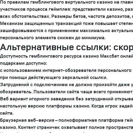
По правилам гемблингового виртуального казино на глав
участников процесса геймплея: представители казино, ра
всех обстоятельствах. Размеры бетов, частота депозито
Механизм защищенных транзакций тоже повышает степен
зашифровываются с применением максимально актуальных
персонального элемента снижен до минимума.
Альтернативные ссылки: скор
Доступность гемблингового ресурса казино Максбет онла
подарками доступно:
с использованием интернет-обозревателя персонального
при помощи действующего зеркальной ссылки.
Затруднений с подключением не должно произойти даже у 
обозреватель. Пользователи сайта чаще всего применяют 
Веб вариант игорного заведения без затруднений открыв
настольную версию платформы казино. Когда игрок задей
сайта.
Браузерная веб-версия – полноформатная платформа гейм
казино. Контент страничек охватывает полное пространств