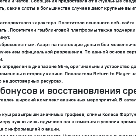
етей и чатов. Сообщения предоставляют актуальные сведе
ть, какие слоты в большинстве случаев дают крупные выи
лагоприятного характера. Посетители основного веб-сайт
раты. Посетители гэмблинговой платформы также подчерки
инут.
бросовестным. Азарт на настоящие деньги без мошенниче
олучением официальной разрешения. По данной основе се
и.
а определён в диапазоне 96%, оригинальный устройство д
изменены в сторону казино. Показатели Return to Player 
о на достоверных ресурсах.
бонусов и восстановления ср
тавлен широкий комплект акционных мероприятий. В ката
 куш
разыгрыши значимых трофеев;
спины Колеса Фортун
меру нужно лишь вдумчиво ознакомиться с условия промоа
е с информацией о акции.