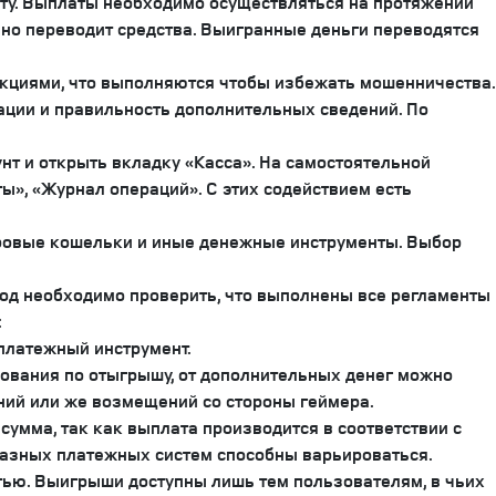
ату. Выплаты необходимо осуществляться на протяжении
ано переводит средства. Выигранные деньги переводятся
кциями, что выполняются чтобы избежать мошенничества.
ции и правильность дополнительных сведений. По
нт и открыть вкладку «Касса». На самостоятельной
ы», «Журнал операций». С этих содействием есть
ровые кошельки и иные денежные инструменты. Выбор
од необходимо проверить, что выполнены все регламенты
:
платежный инструмент.
бования по отыгрышу, от дополнительных денег можно
ний или же возмещений со стороны геймера.
умма, так как выплата производится в соответствии с
разных платежных систем способны варьироваться.
ью. Выигрыши доступны лишь тем пользователям, в чьих