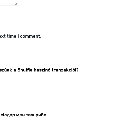
ext time I comment.
szúak a Shuffle kaszinó tranzakciói?
әсілдер мен тәжірибе