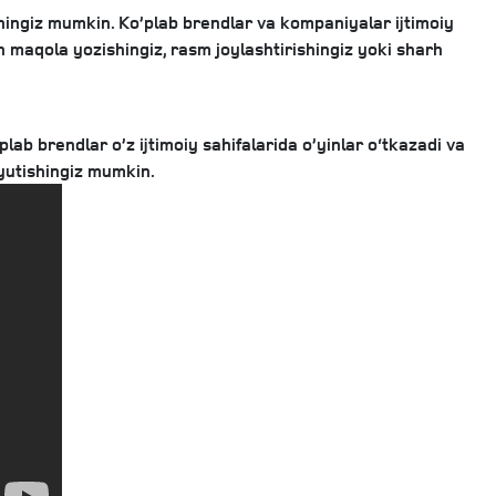
shingiz mumkin. Ko’plab brendlar va kompaniyalar ijtimoiy
 maqola yozishingiz, rasm joylashtirishingiz yoki sharh
plab brendlar o’z ijtimoiy sahifalarida o’yinlar o‘tkazadi va
 yutishingiz mumkin.