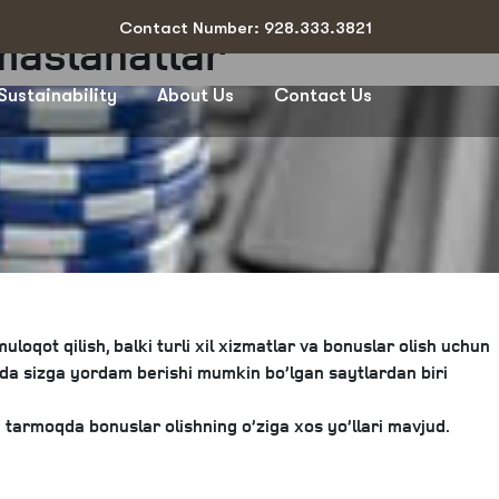
Contact Number: 928.333.3821
 maslahatlar
Sustainability
About Us
Contact Us
loqot qilish, balki turli xil xizmatlar va bonuslar olish uchun
Bunda sizga yordam berishi mumkin bo’lgan saytlardan biri
y tarmoqda bonuslar olishning o’ziga xos yo’llari mavjud.