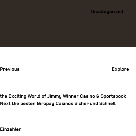
Uncategorized
Previous
Post
Previous
Explore
the Exciting World of Jimmy Winner Casino & Sportsbook
Post
Next
Next
Die besten Giropay Casinos Sicher und Schnell
Post
navigation
Einzahlen