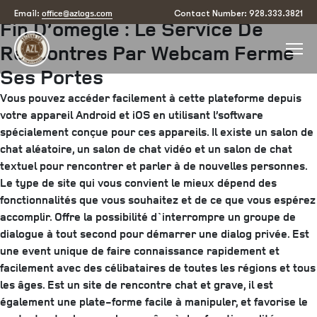
Posted
June 28, 2025
July 30, 2025
by
arizona
office@azlogs.com
Email:
Contact Number: 928.333.3821
Fin D’omegle : Le Service De
on
Rencontres Par Webcam Ferme
Ses Portes
Vous pouvez accéder facilement à cette plateforme depuis
votre appareil Android et iOS en utilisant l’software
spécialement conçue pour ces appareils. Il existe un salon de
chat aléatoire, un salon de chat vidéo et un salon de chat
textuel pour rencontrer et parler à de nouvelles personnes.
Le type de site qui vous convient le mieux dépend des
fonctionnalités que vous souhaitez et de ce que vous espérez
accomplir. Offre la possibilité d`interrompre un groupe de
dialogue à tout second pour démarrer une dialog privée. Est
une event unique de faire connaissance rapidement et
facilement avec des célibataires de toutes les régions et tous
les âges. Est un site de rencontre chat et grave, il est
également une plate-forme facile à manipuler, et favorise le