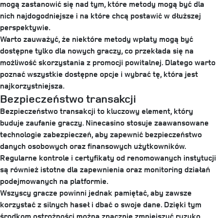
mogą zastanowić się nad tym, które metody mogą być dla
nich najdogodniejsze i na które chcą postawić w dłuższej
perspektywie.
Warto zauważyć, że niektóre metody wpłaty mogą być
dostępne tylko dla nowych graczy, co przekłada się na
możliwość skorzystania z promocji powitalnej. Dlatego warto
poznać wszystkie dostępne opcje i wybrać tę, która jest
najkorzystniejsza.
Bezpieczeństwo transakcji
Bezpieczeństwo transakcji to kluczowy element, który
buduje zaufanie graczy. Ninecasino stosuje zaawansowane
technologie zabezpieczeń, aby zapewnić bezpieczeństwo
danych osobowych oraz finansowych użytkowników.
Regularne kontrole i certyfikaty od renomowanych instytucji
są również istotne dla zapewnienia oraz monitoring działań
podejmowanych na platformie.
Wszyscy gracze powinni jednak pamiętać, aby zawsze
korzystać z silnych haseł i dbać o swoje dane. Dzięki tym
środkom ostrożności można znacznie zmniejszyć ryzyko