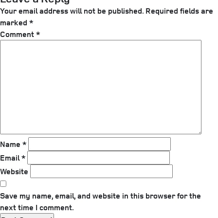
Your email address will not be published.
Required fields are
marked
*
Comment
*
Name
*
Email
*
Website
Save my name, email, and website in this browser for the
next time I comment.