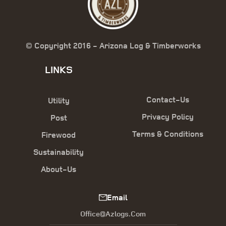
© Copyright 2016 - Arizona Log & Timberworks
LINKS
Contact-Us
Utility
Privacy Policy
Post
Terms & Conditions
Firewood
Sustainability
About-Us
Email
Office@azlogs.com