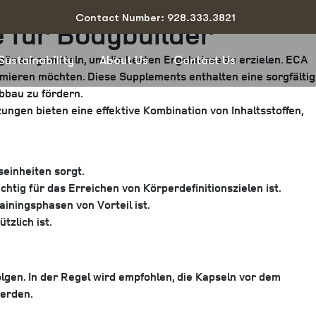
Contact Number: 928.333.3821
 für Bodybuilder
rgänzungsmitteln, um die besten Ergebnisse zu erzielen. ECA
Sustainability
About Us
Contact Us
imieren möchten. Diese Supplements enthalten eine sorgfältig
abbau zu fördern.
ungen bieten eine effektive Kombination von Inhaltsstoffen,
seinheiten sorgt.
tig für das Erreichen von Körperdefinitionszielen ist.
iningsphasen von Vorteil ist.
tzlich ist.
lgen. In der Regel wird empfohlen, die Kapseln vor dem
werden.