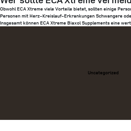
Obwohl ECA Xtreme viele Vorteile bietet, sollten einige Pers
Personen mit Herz-Kreislauf-Erkrankungen
Schwangere oder
Insgesamt können ECA Xtreme Biaxol Supplements eine wertvo
Categories
Uncategorized
Previous
Post