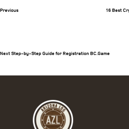
Previous
16 Best Cr
Post
Next
Post
navigation
Next
Step-by-Step Guide for Registration BC.Game