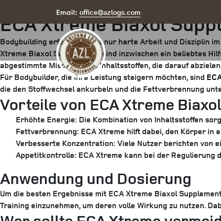
Posted
July 1, 2025
by
arizona
office@azlogs.com
Email:
ECA Xtreme Biaxol Suppl
on
Bodybuilding erfordert nicht nur harte Arbeit und Disziplin 
Xtreme Biaxol Supplements sind inzwischen ein beliebtes Hilf
abgestimmte Mischung von Inhaltsstoffen, die darauf abzielen
Für Bodybuilder, die ihre Leistung steigern möchten, sind
ECA
die den Stoffwechsel ankurbeln und die Fettverbrennung unt
Vorteile von ECA Xtreme Biaxo
Erhöhte Energie:
Die Kombination von Inhaltsstoffen sorgt
Fettverbrennung:
ECA Xtreme hilft dabei, den Körper in 
Verbesserte Konzentration:
Viele Nutzer berichten von ei
Appetitkontrolle:
ECA Xtreme kann bei der Regulierung des 
Anwendung und Dosierung
Um die besten Ergebnisse mit ECA Xtreme Biaxol Supplements z
Training einzunehmen, um deren volle Wirkung zu nutzen. Dab
Wer sollte ECA Xtreme vermei