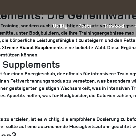
ements: Die Geheimwaffe
im Training, sondern auch den richtigen Einsatz von Nahrungse
Utility
Posts
Firewood
smittel unter Bodybuildern, die ihre Trainingsergebnisse max
, die körperliche Leistungsfähigkeit zu steigern und den Fett
 Xtreme Biaxol Supplements
eine beliebte Wahl. Diese Ergänz
erstützen können.
l Supplements
 für einen Energieschub, der oftmals für intensivere Training
einen Fettverbrennungsmodus zu versetzen, was besonders wich
ner gesteigerten geistigen Wachsamkeit, was in intensiven Tra
Appetits helfen, was für Bodybuilder, die Kalorien zählen, nü
u erzielen, ist es wichtig, die empfohlene Dosierung zu befo
ei sollte auf eine ausreichende Flüssigkeitszufuhr geachtet 
den?