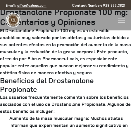
Posted
September 26, 2025
by
arizona
office@azlogs.com
Email:
Contact Number: 928.333.3821
Drostanolone Propionate 100 mg:
on
Comentarios y Opiniones
El Drostanolone Propionate 100 mg es un esteroide
anabólico muy valorado por los atletas y culturistas debido a
sus potentes efectos en la promoción del aumento de la masa
muscular y la reducción de la grasa corporal. Este producto,
ofrecido por Elbrus Pharmaceuticals, es especialmente
popular entre aquellos que buscan mejorar su rendimiento y
estética física de manera efectiva y segura.
Beneficios del Drostanolone
Propionate
Los usuarios frecuentemente comentan sobre los beneficios
asociados con el uso de Drostanolone Propionate. Algunos de
estos beneficios incluyen:
Aumento de la masa muscular magra:
Muchos atletas
informan que experimentan un aumento significativo en