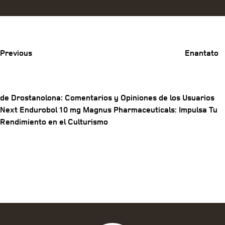
Previous
Post
Previous
Enantato
de Drostanolona: Comentarios y Opiniones de los Usuarios
Next
Next
Endurobol 10 mg Magnus Pharmaceuticals: Impulsa Tu
Post
Post
Rendimiento en el Culturismo
navigation