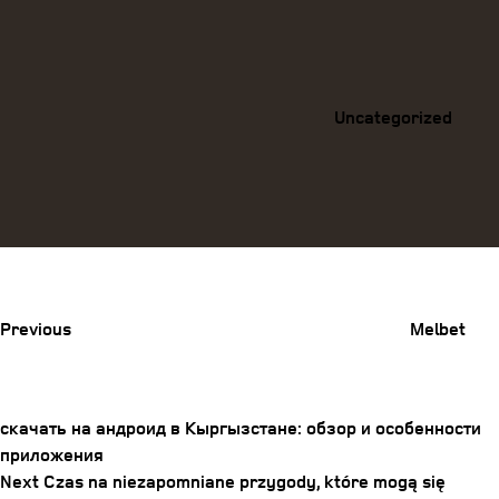
Categories
Uncategorized
Previous
Post
Previous
Melbet
скачать на андроид в Кыргызстане: обзор и особенности
приложения
Post
Next
Next
Czas na niezapomniane przygody, które mogą się