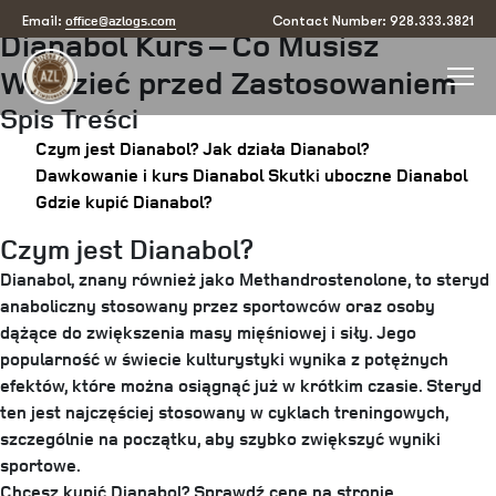
Posted
September 15, 2025
by
arizona
office@azlogs.com
Email:
Contact Number: 928.333.3821
Dianabol Kurs – Co Musisz
on
Wiedzieć przed Zastosowaniem
Spis Treści
Czym jest Dianabol?
Jak działa Dianabol?
Dawkowanie i kurs Dianabol
Skutki uboczne Dianabol
Gdzie kupić Dianabol?
Czym jest Dianabol?
Dianabol, znany również jako Methandrostenolone, to steryd
anaboliczny stosowany przez sportowców oraz osoby
dążące do zwiększenia masy mięśniowej i siły. Jego
popularność w świecie kulturystyki wynika z potężnych
efektów, które można osiągnąć już w krótkim czasie. Steryd
ten jest najczęściej stosowany w cyklach treningowych,
szczególnie na początku, aby szybko zwiększyć wyniki
sportowe.
Chcesz kupić Dianabol? Sprawdź cenę na stronie