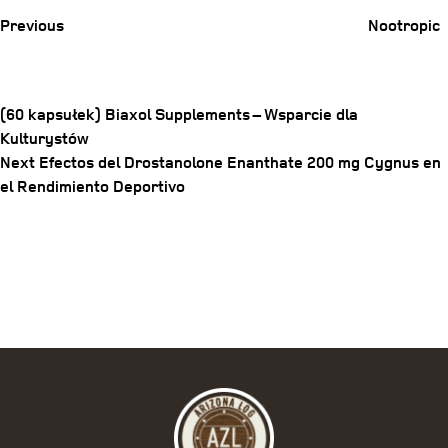
Previous
Nootropic
(60 kapsułek) Biaxol Supplements – Wsparcie dla
Kulturystów
Post
Next
Next
Efectos del Drostanolone Enanthate 200 mg Cygnus en
Post
el Rendimiento Deportivo
navigation