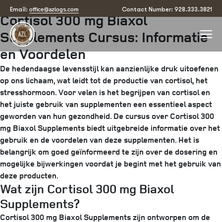
Posted
July 18, 2025
by
arizona
office@azlogs.com
Email:
Contact Number: 928.333.3821
Cortisol 300 mg Biaxol
on
Supplements Cursus: Informatie
en Voordelen
De hedendaagse levensstijl kan aanzienlijke druk uitoefenen
op ons lichaam, wat leidt tot de productie van cortisol, het
stresshormoon. Voor velen is het begrijpen van cortisol en
het juiste gebruik van supplementen een essentieel aspect
geworden van hun gezondheid. De cursus over Cortisol 300
mg Biaxol Supplements biedt uitgebreide informatie over het
gebruik en de voordelen van deze supplementen. Het is
belangrijk om goed geïnformeerd te zijn over de dosering en
mogelijke bijwerkingen voordat je begint met het gebruik van
deze producten.
Wat zijn Cortisol 300 mg Biaxol
Supplements?
Cortisol 300 mg Biaxol Supplements zijn ontworpen om de