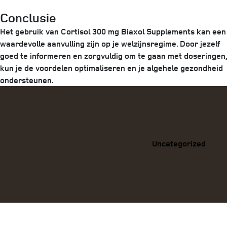
Conclusie
Het gebruik van Cortisol 300 mg Biaxol Supplements kan een
waardevolle aanvulling zijn op je welzijnsregime. Door jezelf
goed te informeren en zorgvuldig om te gaan met doseringen,
kun je de voordelen optimaliseren en je algehele gezondheid
ondersteunen.
Categories
Uncategorized
Previous
Post