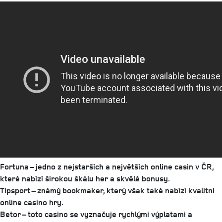
Fortuna – jedno z nejstarších a největších online casin v ČR,
které nabízí širokou škálu her a skvělé bonusy.
Tipsport – známý bookmaker, který však také nabízí kvalitní
online casino hry.
Betor – toto casino se vyznačuje rychlými výplatami a