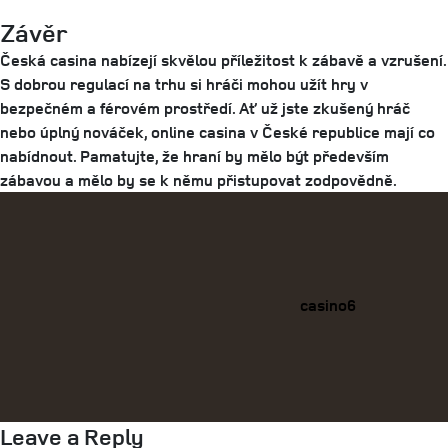
Závěr
Česká casina nabízejí skvělou příležitost k zábavě a vzrušení.
S dobrou regulací na trhu si hráči mohou užít hry v
bezpečném a férovém prostředí. Ať už jste zkušený hráč
nebo úplný nováček, online casina v České republice mají co
nabídnout. Pamatujte, že hraní by mělo být především
zábavou a mělo by se k němu přistupovat zodpovědně.
Categories
casino6
Leave a Reply