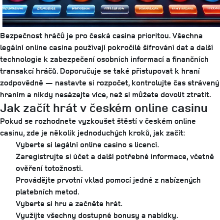
Bezpečnost hráčů je pro česká casina prioritou. Všechna
legální online casina používají pokročilé šifrování dat a další
technologie k zabezpečení osobních informací a finančních
transakcí hráčů. Doporučuje se také přistupovat k hraní
zodpovědně — nastavte si rozpočet, kontrolujte čas strávený
hraním a nikdy nesázejte více, než si můžete dovolit ztratit.
Jak začít hrát v českém online casinu
Pokud se rozhodnete vyzkoušet štěstí v českém online
casinu, zde je několik jednoduchých kroků, jak začít:
Vyberte si legální online casino s licencí.
Zaregistrujte si účet a další potřebné informace, včetně
ověření totožnosti.
Provádějte prvotní vklad pomocí jedné z nabízených
platebních metod.
Vyberte si hru a začněte hrát.
Využijte všechny dostupné bonusy a nabídky.