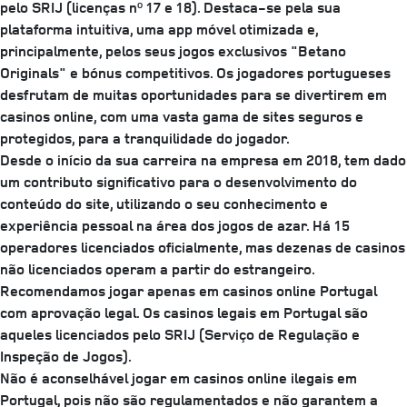
pelo SRIJ (licenças nº 17 e 18). Destaca-se pela sua
plataforma intuitiva, uma app móvel otimizada e,
principalmente, pelos seus jogos exclusivos "Betano
Originals" e bónus competitivos. Os jogadores portugueses
desfrutam de muitas oportunidades para se divertirem em
casinos online, com uma vasta gama de sites seguros e
protegidos, para a tranquilidade do jogador.
Desde o início da sua carreira na empresa em 2018, tem dado
um contributo significativo para o desenvolvimento do
conteúdo do site, utilizando o seu conhecimento e
experiência pessoal na área dos jogos de azar. Há 15
operadores licenciados oficialmente, mas dezenas de casinos
não licenciados operam a partir do estrangeiro.
Recomendamos jogar apenas em casinos online Portugal
com aprovação legal. Os casinos legais em Portugal são
aqueles licenciados pelo SRIJ (Serviço de Regulação e
Inspeção de Jogos).
Não é aconselhável jogar em casinos online ilegais em
Portugal, pois não são regulamentados e não garantem a