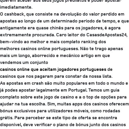
querem aceder aos seus jogos prediletos e poder apostar
imediatamente.
O cashback, que consiste na devolução do valor perdido em
apostas ao longo de um determinado período de tempo, e que
antigamente era quase chinês para os jogadores, é agora
extremamente procurada. Caro leitor do CasasdeApostas24,
bem-vindo ao melhor e mais completo ranking dos
melhores casinos online portugueses. Não te trago apenas
mais um longo, aborrecido e mecânico artigo em que
vendemos um conjunto
casinos online que aceitam jogadores portugueses
de
casinos que nos pagaram para constar da nossa lista.
As apostas em crash são muito populares em todo o mundo e
já podes apostar legalmente em Portugal. Temos um guia
completo sobre este jogo de casino e a o top de opções para
ajudar na tua escolha. Sim, muitas apps dos casinos oferecem
bónus exclusivos para utilizadores móveis, como rodadas
grátis. Para perceber se este tipo de oferta se encontra
disponível, deve verificar o plano de bónus junto dos casinos