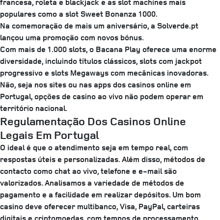
francesa, roleta e blackjack e as slot machines mais
populares como a slot Sweet Bonanza 1000.
Na comemoração de mais um aniversário, a Solverde.pt
lançou uma promoção com novos bónus.
Com mais de 1.000 slots, o Bacana Play oferece uma enorme
diversidade, incluindo títulos clássicos, slots com jackpot
progressivo e slots Megaways com mecânicas inovadoras.
Não, seja nos sites ou nas apps dos casinos online em
Portugal, opções de casino ao vivo não podem operar em
território nacional.
Regulamentação Dos Casinos Online
Legais Em Portugal
O ideal é que o atendimento seja em tempo real, com
respostas úteis e personalizadas. Além disso, métodos de
contacto como chat ao vivo, telefone e e-mail são
valorizados. Analisamos a variedade de métodos de
pagamento e a facilidade em realizar depósitos. Um bom
casino deve oferecer multibanco, Visa, PayPal, carteiras
digitais e criptomoedas, com tempos de processamento