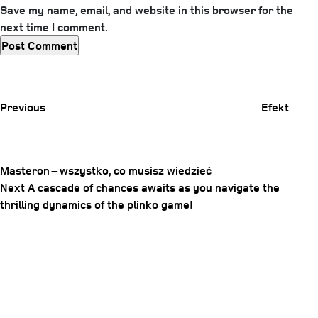
Save my name, email, and website in this browser for the
next time I comment.
Previous
Post
Previous
Efekt
Masteron – wszystko, co musisz wiedzieć
Next
Next
A cascade of chances awaits as you navigate the
Post
Post
thrilling dynamics of the plinko game!
navigation